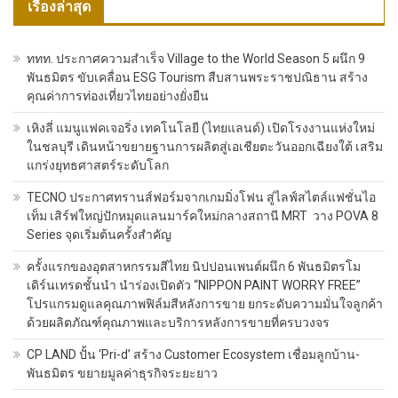
เรื่องล่าสุด
ททท. ประกาศความสำเร็จ Village to the World Season 5 ผนึก 9
พันธมิตร ขับเคลื่อน ESG Tourism สืบสานพระราชปณิธาน สร้าง
คุณค่าการท่องเที่ยวไทยอย่างยั่งยืน
เหิงลี่ แมนูแฟคเจอริ่ง เทคโนโลยี (ไทยแลนด์) เปิดโรงงานแห่งใหม่
ในชลบุรี เดินหน้าขยายฐานการผลิตสู่เอเชียตะวันออกเฉียงใต้ เสริม
แกร่งยุทธศาสตร์ระดับโลก
TECNO ประกาศทรานส์ฟอร์มจากเกมมิ่งโฟน สู่ไลฟ์สไตล์แฟชั่นไอ
เท็ม เสิร์ฟใหญ่ปักหมุดแลนมาร์คใหม่กลางสถานี MRT วาง POVA 8
Series จุดเริ่มต้นครั้งสำคัญ
ครั้งแรกของอุตสาหกรรมสีไทย นิปปอนเพนต์ผนึก 6 พันธมิตรโม
เดิร์นเทรดชั้นนำ นำร่องเปิดตัว “NIPPON PAINT WORRY FREE”
โปรแกรมดูแลคุณภาพฟิล์มสีหลังการขาย ยกระดับความมั่นใจลูกค้า
ด้วยผลิตภัณฑ์คุณภาพและบริการหลังการขายที่ครบวงจร
CP LAND ปั้น ‘Pri-d’ สร้าง Customer Ecosystem เชื่อมลูกบ้าน-
พันธมิตร ขยายมูลค่าธุรกิจระยะยาว