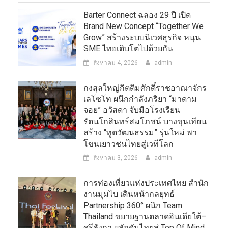
Barter Connect ฉลอง 29 ปี เปิด
Brand New Concept “Together We
Grow” สร้างระบบนิเวศธุรกิจ หนุน
SME ไทยเติบโตไปด้วยกัน
สิงหาคม 4, 2026
admin
กงสุลใหญ่กิตติมศักดิ์ราชอาณาจักร
เลโซโท ผนึกกำลังภริยา “มาดาม
จอย” อวัสดา จับมือโรงเรียน
รัตนโกสินทร์สมโภชน์ บางขุนเทียน
สร้าง “ทูตวัฒนธรรม” รุ่นใหม่ พา
โขนเยาวชนไทยสู่เวทีโลก
สิงหาคม 3, 2026
admin
การท่องเที่ยวแห่งประเทศไทย สำนัก
งานมุมไบ เดินหน้ากลยุทธ์
Partnership 360° ผนึก Team
Thailand ขยายฐานตลาดอินเดียใต้–
ศรีลังกา ผลักดันไทยสู่ Top Of Mind