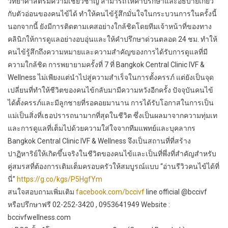
วิทยาศาสตร์มีความเชี่ยวชาญ สามารถให้คำปรึกษาและอธิบายเกี่ยว
กับตัวอ่อนของคนไข้ได้ ทำให้คนไข้รู้สึกมั่นใจในกระบวนการในครั้งนี้
นอกจากนี้ ยังมีการติดตามเคสอย่างใกล้ชิดโดยทีมเจ้าหน้าที่ของทาง
คลินิกให้การดูแลอย่างอบอุ่นและให้คำปรึกษาด่วนตลอด 24 ชม. ทำให้
คนไข้รู้สึกถึงความหมายและความสำคัญของการได้รับการดูแลที่มี
ความใกล้ชิด การพยายามครั้งที่ 7 ที่ Bangkok Central Clinic IVF &
Wellness ไม่เพียงแต่นำไปสู่ความสำเร็จในการตั้งครรภ์ แต่ยังเป็นจุด
เปลี่ยนที่ทำให้ชีวิตของคนไข้กลับมามีความหวังอีกครั้ง ปัจจุบันคนไข้
ได้ตั้งครรภ์และมีลูกชายที่รอคอยมานาน การได้รับโอกาสในการเป็น
แม่เป็นสิ่งที่เธอปรารถนามากที่สุดในชีวิต ซึ่งเป็นผลมาจากความทุ่มเท
และการดูแลที่เต็มไปด้วยความใส่ใจจากทีมแพทย์และบุคลากร
Bangkok Central Clinic IVF & Wellness จึงเป็นสถานที่ที่สร้าง
ปาฏิหาริย์ให้เกิดขึ้นจริงในชีวิตของคนไข้และเป็นที่พึ่งที่สำคัญสำหรับ
คู่สมรสที่ต้องการเติมเต็มครอบครัวให้สมบูรณ์แบบ “อ่านรีวิวคนไข้ได้ที่
นี่”
https://g.co/kgs/P5HgfYm
สนใจสอบถามเพิ่มเติม
facebook.com/bccivf
line official @bccivf
หรือปรึกษาฟรี 02-252-3420 , 0953641949 Website :
bccivfwellness.com