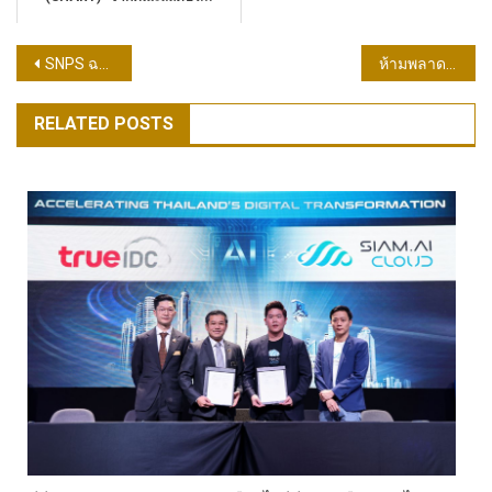
แนะแนว
SNPS ฉลองครบรอบ 25 ปี ชูกลยุทธ์ขับเคลื่อนธุรกิจเพื่อความยั่งยืน
ห้ามพลาด! HONOR x Shopee 11.11 ลดใหญ่เกินต้าน พร้อมดีลแรงโดนใจ มอบโปรพิเศษช้อปสมาร์ตโฟนคุณภาพในราคาสุดคุ้ม 11 – 15 พ.ย.นี้
เรื่อง
RELATED POSTS