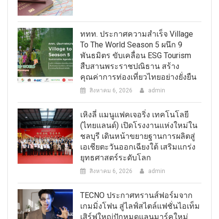
ททท. ประกาศความสำเร็จ Village
To The World Season 5 ผนึก 9
พันธมิตร ขับเคลื่อน ESG Tourism
สืบสานพระราชปณิธาน สร้าง
คุณค่าการท่องเที่ยวไทยอย่างยั่งยืน
สิงหาคม 6, 2026
admin
เหิงลี่ แมนูแฟคเจอริ่ง เทคโนโลยี
(ไทยแลนด์) เปิดโรงงานแห่งใหม่ใน
ชลบุรี เดินหน้าขยายฐานการผลิตสู่
เอเชียตะวันออกเฉียงใต้ เสริมแกร่ง
ยุทธศาสตร์ระดับโลก
สิงหาคม 6, 2026
admin
TECNO ประกาศทรานส์ฟอร์มจาก
เกมมิ่งโฟน สู่ไลฟ์สไตล์แฟชั่นไอเท็ม
เสิร์ฟใหญ่ปักหมุดแลนมาร์คใหม่