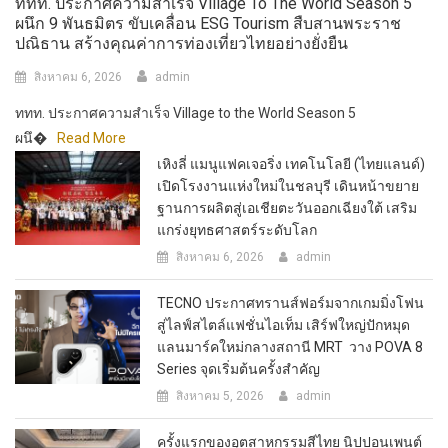
ททท. ประกาศความสำเร็จ Village To The World Season 5
ผนึก 9 พันธมิตร ขับเคลื่อน ESG Tourism สืบสานพระราช
ปณิธาน สร้างคุณค่าการท่องเที่ยวไทยอย่างยั่งยืน
สิงหาคม 6, 2026
admin
ททท. ประกาศความสำเร็จ Village to the World Season 5
ผนึ�
Read More
เหิงลี่ แมนูแฟคเจอริ่ง เทคโนโลยี (ไทยแลนด์)
เปิดโรงงานแห่งใหม่ในชลบุรี เดินหน้าขยาย
ฐานการผลิตสู่เอเชียตะวันออกเฉียงใต้ เสริม
แกร่งยุทธศาสตร์ระดับโลก
สิงหาคม 6, 2026
admin
TECNO ประกาศทรานส์ฟอร์มจากเกมมิ่งโฟน
สู่ไลฟ์สไตล์แฟชั่นไอเท็ม เสิร์ฟใหญ่ปักหมุด
แลนมาร์คใหม่กลางสถานี MRT วาง POVA 8
Series จุดเริ่มต้นครั้งสำคัญ
สิงหาคม 5, 2026
admin
ครั้งแรกของอุตสาหกรรมสีไทย นิปปอนเพนต์