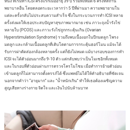
หนึ่ง ที่เริ่มทำ ICSI ครั้งแรกเมื่ออายุ 39 ปี รวมทั้งหมด 6 ครั้งที่สถาน
พยาบาลอื่น โดยตลอดระยะเวลากว่า 5 ปีที่ผ่านมา ความพยายามใน
แต่ละครั้งกลับไม่ประสบความสำเร็จ ซึ่งในกระบวนการทำ ICSI หลาย
ครั้งส่งผลให้เธอประสบปัญหาสุขภาพมากมาย เช่น ภาวะถุงน้ำรังไข่
หลายใบ (PCOS) และภาวะรังไข่ถูกกระตุ้นเกิน (Ovarian
Hyperstimulation Syndrome) รวมถึงพบเนื้องอกในปีกมดลูก โพรง
มดลูก และกล้ามเนื้อมดลูกที่เติบโตตามการกระตุ้นฮอร์โมน แม้จะได้
รับการผ่าตัดส่องกล้องหลายครั้ง แต่ก็ยังไม่หมด แม้บางรอบของการทำ
ICSI จะได้ตัวอ่อนมากถึง 9-10 ตัว แต่กลับพบว่าเป็นโมเซอิกทั้งหมด
และในรอบที่ตัวอ่อนผ่านการตรวจโครโมโซม เมื่อทำการย้ายตัวอ่อน
เข้ามดลูกก็ไม่สามารถตั้งครรภ์ได้ ซึ่งแพทย์ไม่ได้ให้คำอธิบายที่ชัดเจน
นอกจากคำว่า “อายุมาก” และ “น้ำหนักเกิน” ทำให้เธอต้องเผชิญความ
สูญเสียทางร่างกาย จิตใจ และเงินไปนับล้านบาท