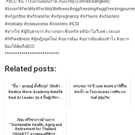
📌
BCC ชั้น 1โรงแรมคอนราด ถนนวิทยุ (Conrad Bangkok)
#bccivf
#fertility#FertilityWellness#eggfreezing#eggfreezingjourn
#ivfgotthis
#ivftransfer
#ivfpregnancy
#ivftwins
#ivfsisters
#icsibaby
#icsisuccess
#icsisters
#ICSI
#ฝากไข่
#ผู้มีบุตรยาก
#บางกอก
เซ็นทรัล คลินิก ไอวีเอฟ เวลเนส
#IVFwellness
#ผู้หญิงยุคใหม่
#อยากท้อง
#อยากท้องต้องทำไง
#อยาก
ท้องให้คิดถึงBCC
**************************
Related posts:
“มิ้น – อุกฤษฎ์ ตั้งสืบกุล" เปิดตัว
ครบรอบ 10 ปี แมด สแตช ปาร์ตี้ริม
Realize More Academy ส่งคอร์ส
สระน้ำ ณ โรงแรมเดอะ เวสทิน แก
Real AI Leader รุ่น 4 ปั้นผู้บริหา...
รนด์ สุขุมวิท
เปิดเวทีวิชาการด้านการ
“Sustainable Health, Aging and
Retirement for Thailand
(SHART)” จากคณะสถิติปร...