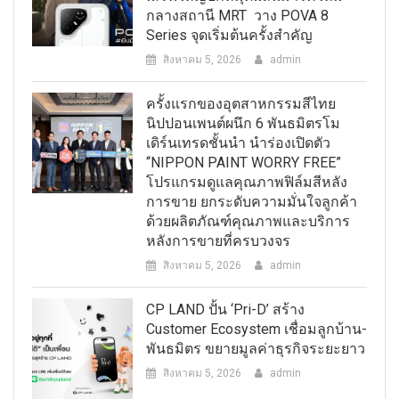
กลางสถานี MRT วาง POVA 8
Series จุดเริ่มต้นครั้งสำคัญ
สิงหาคม 5, 2026
admin
ครั้งแรกของอุตสาหกรรมสีไทย
นิปปอนเพนต์ผนึก 6 พันธมิตรโม
เดิร์นเทรดชั้นนำ นำร่องเปิดตัว
“NIPPON PAINT WORRY FREE”
โปรแกรมดูแลคุณภาพฟิล์มสีหลัง
การขาย ยกระดับความมั่นใจลูกค้า
ด้วยผลิตภัณฑ์คุณภาพและบริการ
หลังการขายที่ครบวงจร
สิงหาคม 5, 2026
admin
CP LAND ปั้น ‘Pri-D’ สร้าง
Customer Ecosystem เชื่อมลูกบ้าน-
พันธมิตร ขยายมูลค่าธุรกิจระยะยาว
สิงหาคม 5, 2026
admin