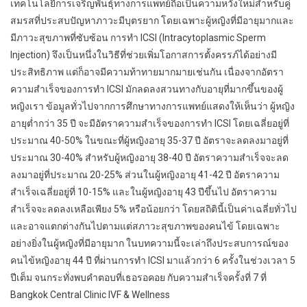
เทคโนโลยีการเจริญพันธุ์ทางการแพทย์ถือเป็นความหวังใหม่สำหรับคู่
สมรสที่ประสบปัญหาภาวะมีบุตรยาก โดยเฉพาะผู้หญิงที่มีอายุมากและ
มีภาวะสุขภาพที่ซับซ้อน การทำ ICSI (Intracytoplasmic Sperm
Injection) จึงเป็นหนึ่งในวิธีที่ช่วยเพิ่มโอกาสการตั้งครรภ์ได้อย่างมี
ประสิทธิภาพ แต่ก็อาจมีความท้าทายมากมายเช่นกัน เนื่องจากอัตรา
ความสำเร็จของการทำ ICSI มักลดลงสวนทางกับอายุที่มากขึ้นของผู้
หญิงเรา ข้อมูลทั่วไปจากการศึกษาทางการแพทย์แสดงให้เห็นว่า ผู้หญิง
อายุต่ำกว่า 35 ปี จะมีอัตราความสำเร็จของการทำ ICSI โดยเฉลี่ยอยู่ที่
ประมาณ 40-50% ในขณะที่ผู้หญิงอายุ 35-37 ปี อัตราจะลดลงมาอยู่ที่
ประมาณ 30-40% สำหรับผู้หญิงอายุ 38-40 ปี อัตราความสำเร็จจะลด
ลงมาอยู่ที่ประมาณ 20-25% ส่วนในผู้หญิงอายุ 41-42 ปี อัตราความ
สำเร็จเฉลี่ยอยู่ที่ 10-15% และในผู้หญิงอายุ 43 ปีขึ้นไป อัตราความ
สำเร็จจะลดลงเหลือเพียง 5% หรือน้อยกว่า โดยสถิตินี้เป็นค่าเฉลี่ยทั่วไป
และอาจแตกต่างกันไปตามแต่สภาวะสุขภาพของคนไข้ โดยเฉพาะ
อย่างยิ่งในผู้หญิงที่มีอายุมาก ในบทความนี้จะเล่าถึงประสบการณ์ของ
คนไข้หญิงอายุ 44 ปี ที่ผ่านการทำ ICSI มาแล้วกว่า 6 ครั้งในช่วงเวลา 5
ปีเต็ม จนกระทั่งพบคำตอบที่เธอรอคอย กับความสำเร็จครั้งที่ 7 ที่
Bangkok Central Clinic IVF & Wellness