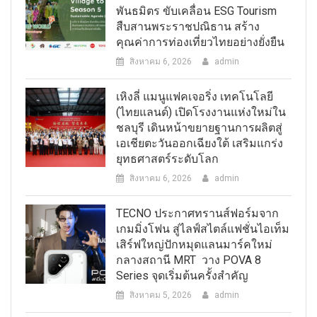
พันธมิตร ขับเคลื่อน ESG Tourism
สืบสานพระราชปณิธาน สร้าง
คุณค่าการท่องเที่ยวไทยอย่างยั่งยืน
สิงหาคม 6, 2026
admin
เหิงลี่ แมนูแฟคเจอริ่ง เทคโนโลยี
(ไทยแลนด์) เปิดโรงงานแห่งใหม่ใน
ชลบุรี เดินหน้าขยายฐานการผลิตสู่
เอเชียตะวันออกเฉียงใต้ เสริมแกร่ง
ยุทธศาสตร์ระดับโลก
สิงหาคม 6, 2026
admin
TECNO ประกาศทรานส์ฟอร์มจาก
เกมมิ่งโฟน สู่ไลฟ์สไตล์แฟชั่นไอเท็ม
เสิร์ฟใหญ่ปักหมุดแลนมาร์คใหม่
กลางสถานี MRT วาง POVA 8
Series จุดเริ่มต้นครั้งสำคัญ
สิงหาคม 5, 2026
admin