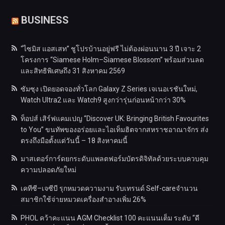
BUSINESS
“ไซมิส แอสเสท” ชูโปรบ้านอยู่ฟรี ไม่ต้องผ่อนนาน 3 ปี เจาะ 2
โครงการ “Siamese Holm–Siamese Blossom” พร้อมส่วนลด
และสิทธิพิเศษถึง 31 สิงหาคม 2569
ซัมซุง เปิดยอดจองทั่วโลก Galaxy Z Series เจเนอเรชันใหม่,
Watch Ultra2 และ Watch9 สูงกว่ารุ่นก่อนหน้ากว่า 30%
ท็อปส์ เสิร์ฟแคมเปญ “Discover UK: Bringing British Favourites
to You” ขนทัพของอร่อยและไอเท็มฮิตจากสหราชอาณาจักร ส่ง
ตรงถึงมือตั้งแต่วันนี้ – 18 สิงหาคมนี้
มาสเตอร์การ์ดยกระดับแพลตฟอร์มบัตรดิจิทัลด้วยระบบควบคุม
ความปลอดภัยใหม่
เคทีซี–เจซีบี รุกหมวดความงาม รับเทรนด์ Self-careจำนวน
สมาชิกใช้จ่ายหมวดเครื่องสำอางเพิ่ม 26%
PHOL คว้าคะแนน AGM Checklist 100 คะแนนเต็ม ระดับ “ดี