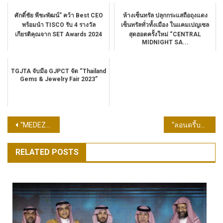
ศักดิ์ชัย พีชะพัฒน์” คว้า Best CEO
ห้างเซ็นทรัล ปลุกกระแสถือถุงแดง
พร้อมนำ TISCO รับ 4 รางวัล
เซ็นทรัลทั่วทั้งเมือง ในแคมเปญเซล
เกียรติคุณจาก SET Awards 2024
สุดฮอตครั้งใหม่ “CENTRAL
MIDNIGHT SA...
TGJTA จับมือ GJPCT จัด “Thailand
Gems & Jewelry Fair 2023”
แนะแนว
“MEDEZE” ต้อนรับสถาบันนักลงทุน CSI เยี่ยมชมบริษัท
“ลอนดรี้บาร์” จับมือ ธนาคารอิสลามแห่งประเทศไทย เดินหน้าปลดล็อกโอกาสใหม่ด้วยสินเชื่ออัตราพิเศษ กระตุ้นการเติบโตของผู้ประกอบการแฟรนไชส์ร้านสะดวกซัก
เรื่อง
RELATED POSTS