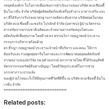
กลยุทธ์องค์กร ในโอกาสเยี่ยมชมการดำเนินงานของ บริษัท สเปเชียลตี้
อินโนเวชั่น จำกัด บริษัทผู้ผลิตผลิตภัณฑ์เครื่องสำอาง อาหารเสริม และ
ยา ที่ได้รับการรับรองมาตรฐานการผลิตระดับสากล บริษัทย่อยในกลุ่ม
บริษัท สเปเชี่ยลตี้ เนเชอรัล โปรดักส์ จำกัด (มหาชน) ผู้นำนวัตกรรม
สารสกัดจากธรรมชาติ ผลิตและจำหน่ายสารสกัดสมุนไพรและ
ผลิตภัณฑ์เพื่อสุขภาพ โดยมี รศ.ดร.พรรณวิภา กฤษฎาพงษ์ ประธาน
กรรมการบริหาร พร้อมด้วย
ดร.ธีรญา กฤษฎาพงษ์ ประธานเจ้าหน้าที่บริหาร และคณะ ให้การ
ต้อนรับและร่วมพูดคุยหารือโอกาสและการพัฒนาต่อยอดผลิตภัณฑ์
จากผลงานของนักวิจัย รพ.จุฬาลงกรณ์ สภากาชาดไทย ที่ได้รับอนุสิทธิ
บัตรจากกรมทรัพย์สินทางปัญญา โดยมีวัตถุประสงค์ในการช่วย
บรรเทาภาวะปากแห้ง
ของผู้ป่วยโรคมะเร็งให้มีคุณภาพชีวิตที่ดีขึ้น ณ บริษัท สเปเชียลตี้ อินโน
เวชั่น จำกัด
*************************************
Related posts: