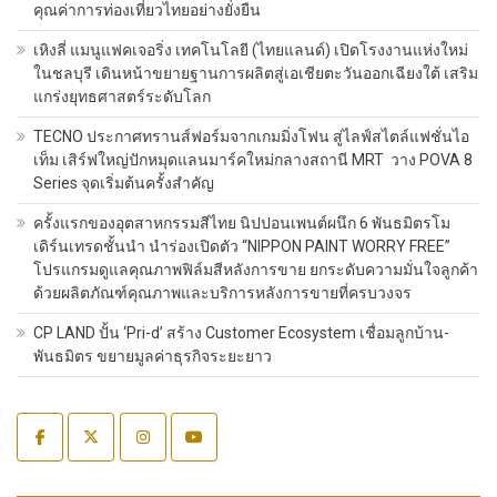
คุณค่าการท่องเที่ยวไทยอย่างยั่งยืน
เหิงลี่ แมนูแฟคเจอริ่ง เทคโนโลยี (ไทยแลนด์) เปิดโรงงานแห่งใหม่
ในชลบุรี เดินหน้าขยายฐานการผลิตสู่เอเชียตะวันออกเฉียงใต้ เสริม
แกร่งยุทธศาสตร์ระดับโลก
TECNO ประกาศทรานส์ฟอร์มจากเกมมิ่งโฟน สู่ไลฟ์สไตล์แฟชั่นไอ
เท็ม เสิร์ฟใหญ่ปักหมุดแลนมาร์คใหม่กลางสถานี MRT วาง POVA 8
Series จุดเริ่มต้นครั้งสำคัญ
ครั้งแรกของอุตสาหกรรมสีไทย นิปปอนเพนต์ผนึก 6 พันธมิตรโม
เดิร์นเทรดชั้นนำ นำร่องเปิดตัว “NIPPON PAINT WORRY FREE”
โปรแกรมดูแลคุณภาพฟิล์มสีหลังการขาย ยกระดับความมั่นใจลูกค้า
ด้วยผลิตภัณฑ์คุณภาพและบริการหลังการขายที่ครบวงจร
CP LAND ปั้น ‘Pri-d’ สร้าง Customer Ecosystem เชื่อมลูกบ้าน-
พันธมิตร ขยายมูลค่าธุรกิจระยะยาว