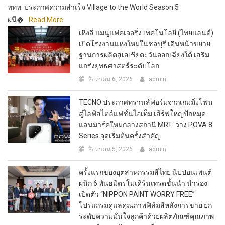
ททท. ประกาศความสำเร็จ Village to the World Season 5
ผนึ�
Read More
เหิงลี่ แมนูแฟคเจอริ่ง เทคโนโลยี (ไทยแลนด์)
เปิดโรงงานแห่งใหม่ในชลบุรี เดินหน้าขยาย
ฐานการผลิตสู่เอเชียตะวันออกเฉียงใต้ เสริม
แกร่งยุทธศาสตร์ระดับโลก
สิงหาคม 6, 2026
admin
TECNO ประกาศทรานส์ฟอร์มจากเกมมิ่งโฟน
สู่ไลฟ์สไตล์แฟชั่นไอเท็ม เสิร์ฟใหญ่ปักหมุด
แลนมาร์คใหม่กลางสถานี MRT วาง POVA 8
Series จุดเริ่มต้นครั้งสำคัญ
สิงหาคม 5, 2026
admin
ครั้งแรกของอุตสาหกรรมสีไทย นิปปอนเพนต์
ผนึก 6 พันธมิตรโมเดิร์นเทรดชั้นนำ นำร่อง
เปิดตัว “NIPPON PAINT WORRY FREE”
โปรแกรมดูแลคุณภาพฟิล์มสีหลังการขาย ยก
ระดับความมั่นใจลูกค้าด้วยผลิตภัณฑ์คุณภาพ