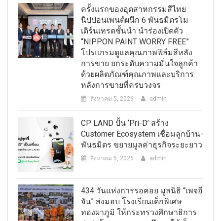
ครั้งแรกของอุตสาหกรรมสีไทย
นิปปอนเพนต์ผนึก 6 พันธมิตรโม
เดิร์นเทรดชั้นนำ นำร่องเปิดตัว
“NIPPON PAINT WORRY FREE”
โปรแกรมดูแลคุณภาพฟิล์มสีหลัง
การขาย ยกระดับความมั่นใจลูกค้า
ด้วยผลิตภัณฑ์คุณภาพและบริการ
หลังการขายที่ครบวงจร
สิงหาคม 5, 2026
admin
CP LAND ปั้น ‘Pri-D’ สร้าง
Customer Ecosystem เชื่อมลูกบ้าน-
พันธมิตร ขยายมูลค่าธุรกิจระยะยาว
สิงหาคม 5, 2026
admin
434 วันแห่งการรอคอย มูลนิธิ “เพจอี
จัน” ส่งมอบ โรงเรียนเด็กพิเศษ
ทองผาภูมิ ให้กระทรวงศึกษาธิการ