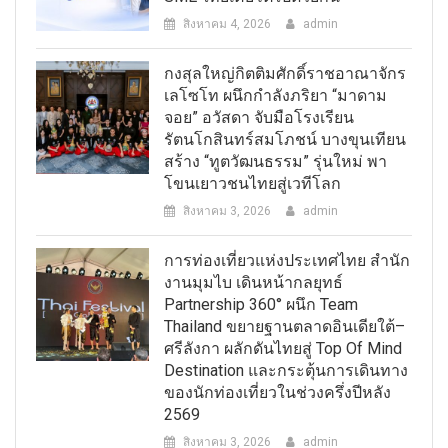
สิงหาคม 4, 2026
admin
กงสุลใหญ่กิตติมศักดิ์ราชอาณาจักร
เลโซโท ผนึกกำลังภริยา “มาดาม
จอย” อวัสดา จับมือโรงเรียน
รัตนโกสินทร์สมโภชน์ บางขุนเทียน
สร้าง “ทูตวัฒนธรรม” รุ่นใหม่ พา
โขนเยาวชนไทยสู่เวทีโลก
สิงหาคม 3, 2026
admin
การท่องเที่ยวแห่งประเทศไทย สำนัก
งานมุมไบ เดินหน้ากลยุทธ์
Partnership 360° ผนึก Team
Thailand ขยายฐานตลาดอินเดียใต้–
ศรีลังกา ผลักดันไทยสู่ Top Of Mind
Destination และกระตุ้นการเดินทาง
ของนักท่องเที่ยวในช่วงครึ่งปีหลัง
2569
สิงหาคม 3, 2026
admin