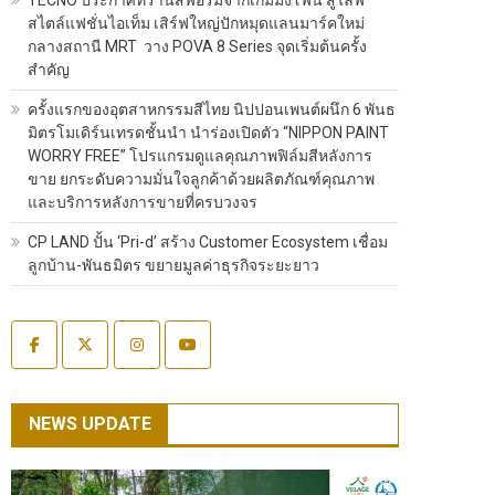
สไตล์แฟชั่นไอเท็ม เสิร์ฟใหญ่ปักหมุดแลนมาร์คใหม่
กลางสถานี MRT วาง POVA 8 Series จุดเริ่มต้นครั้ง
สำคัญ
ครั้งแรกของอุตสาหกรรมสีไทย นิปปอนเพนต์ผนึก 6 พันธ
มิตรโมเดิร์นเทรดชั้นนำ นำร่องเปิดตัว “NIPPON PAINT
WORRY FREE” โปรแกรมดูแลคุณภาพฟิล์มสีหลังการ
ขาย ยกระดับความมั่นใจลูกค้าด้วยผลิตภัณฑ์คุณภาพ
และบริการหลังการขายที่ครบวงจร
CP LAND ปั้น ‘Pri-d’ สร้าง Customer Ecosystem เชื่อม
ลูกบ้าน-พันธมิตร ขยายมูลค่าธุรกิจระยะยาว
NEWS UPDATE