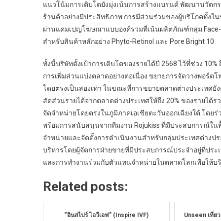
แนวโน้มการเติบโตยังมุ่งเน้นการสร้างแบรนด์ พัฒนานวัต
ร้านค้าอย่างมีประสิทธิภาพ การมีส่วนร่วมของผู้บริโภคทั้ง
ผ่านแคมเปญโฆษณาแบบองค์รวมที่เน้นผลิตภัณฑ์กลุ่ม Face-
สำหรับสินค้าหลักอย่าง Phyto-Retinol และ Pore Bright 10
ทั้งนี้บริษัทตั้งเป้าการเติบโตของรายได้ปี 2568 ไว้ที่ช่วง 1
การเพิ่มส่วนแบ่งตลาดอย่างต่อเนื่อง ขยายการจัดวางพอร์ตโฟ
โดยตรงเป็นสองเท่า ในขณะที่การขยายตลาดต่างประเทศยังคง
สัดส่วนรายได้จากตลาดต่างประเทศให้ถึง 20% ของรายได้รวม
จัดจำหน่ายโดยตรงในภูมิภาคเอเชียตะวันออกเฉียงใต้ โดยร่
พร้อมการสนับสนุนจากทีมงาน Rojukiss ที่มีประสบการณ์ในพื้น
จำหน่ายและจัดตั้งการดำเนินงานสำหรับกลุ่มประเทศต่างปร
บริหารโดยผู้จัดการฝ่ายขายที่มีประสบการณ์ประจำอยู่ที่ประเ
และการทำงานร่วมกับตัวแทนจำหน่ายในตลาดโลกเพื่อให้บริกา
Related posts:
“อินสไปร์ ไอวีเอฟ” (Inspire IVF)
Unseen เที่ย