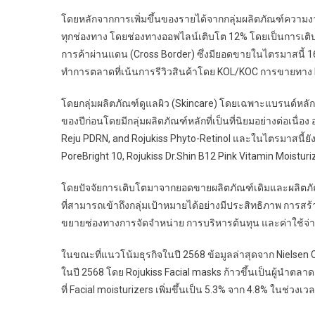
โดยหลักจากการเพิ่มขึ้นของรายได้จากกลุ่มผลิตภัณฑ์ความงาม 
ทุกช่องทาง โดยช่องทางออฟไลน์เติบโต 12% โดยเป็นการเติบ
การค้าผ่านแดน (Cross Border) ซึ่งมียอดขายในไตรมาสนี้
ทำการตลาดที่เน้นการรีวิวสินค้าโดย KOL/KOC การขายทาง Li
โดยกลุ่มผลิตภัณฑ์ดูแลผิว (Skincare) โดยเฉพาะแบรนด์หลักอย
ของปีก่อนโดยมีกลุ่มผลิตภัณฑ์หลักที่เป็นที่นิยมอย่างต่อเนื
Reju PDRN, and Rojukiss Phyto-Retinol และในไตรมาสนี้ยัง
PoreBright 10, Rojukiss Dr.Shin B12 Pink Vitamin Moisturiz
โดยปัจจัยการเติบโตมาจากยอดขายผลิตภัณฑ์เดิมและผลิตภัณฑ
ที่สามารถเข้าถึงกลุ่มเป้าหมายได้อย่างมีประสิทธิภาพ การสร
ขยายช่องทางการจัดจำหน่าย การบริหารต้นทุน และค่าใช้จ่า
ในขณะที่แนวโน้มธุรกิจในปี 2568 ข้อมูลล่าสุดจาก Nielsen 
ในปี 2568 โดย Rojukiss Facial masks ก้าวขึ้นเป็นผู้นำตลา
ที่ Facial moisturizers เพิ่มขึ้นเป็น 5.3% จาก 4.8% ในช่วงเว