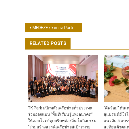
แนะแนว
MEDEZE ประกาศ Partial Offer เพื่อซื้อหุ้น “Cordlife” สิงคโปร์ 10% เสริมแกร่งให้บริการ “เซลล์ต้นกำเนิด” ระดับภูมิภาค
เรื่อง
RELATED POSTS
TK Park ผนึกพลังเครือข่ายทั่วประเทศ
“ดีพร้อม” ดันเ
ร่วมออกแบบ “พื้นที่เรียนรู้แห่งอนาคต”
สู่แบรนด์ฮีโร
ให้ตอบโจทย์ทุกบริบทท้องถิ่น ในกิจกรรม
แนวคิด 5 แบรนด
“ร่วมสร้างสรรค์เครือข่ายสู่เป้าหมาย
สะท้อนตัวตน