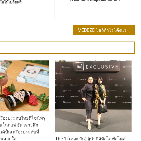
ใบไม้เปลี่ยนสี
MEDEZE โชว์กำไรโค้งแรกปี 68 โต 27% รายได้โต 20% ดีมานด์จัดเก็บเซลล์ต้นกำเนิดสูง หนุนทุกธุรกิจขยายตัว
ครื่องประดับไทยดีไซน์หรู
่ในโลกแฟชั่น เจาะลึก
์ปั้นเครื่องประดับที่
The 1 (เดอะ วัน) ผู้นำดิจิทัลไลฟ์สไตล์
คนสวมใส่