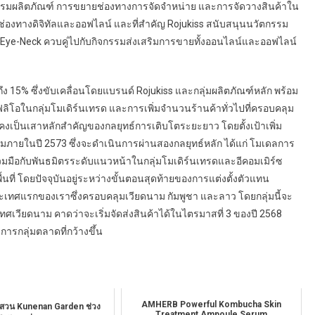
กรรมผลิตภัณฑ์ การขยายช่องทางการจัดจำหน่าย และการจัดวางสินค้าใน
ในช่องทางดิจิทัลและออฟไลน์ และที่สำคัญ Rojukiss สนับสนุนนวัตกรรม
Eye-Neck ควบคู่ไปกับกิจกรรมส่งเสริมการขายทั้งออนไลน์และออฟไลน์
0% ถึง 15% ซึ่งขับเคลื่อนโดยแบรนด์ Rojukiss และกลุ่มผลิตภัณฑ์หลัก พร้อม
ลิโอในกลุ่มโมเดิร์นเทรด และการเพิ่มจำนวนร้านค้าทั่วไปที่ครอบคลุม
เป็นเสาหลักสำคัญของกลยุทธ์การเติบโตระยะยาว โดยตั้งเป้าเพิ่ม
ภายในปี 2573 ซึ่งจะดำเนินการผ่านสองกลยุทธ์หลัก ได้แก่ โมเดลการ
วมมือกับพันธมิตรระดับแนวหน้าในกลุ่มโมเดิร์นเทรดและอีคอมเมิร์ซ
ที่ โดยปัจจุบันอยู่ระหว่างขั้นตอนสุดท้ายของการแต่งตั้งตัวแทน
ะเทศแรกของเราซึ่งครอบคลุมเวียดนาม กัมพูชา และลาว โดยกลุ่มนี้จะ
ทศเวียดนาม คาดว่าจะเริ่มจัดส่งสินค้าได้ในไตรมาสที่ 3 ของปี 2568
รกลุ่มตลาดที่กว้างขึ้น
AMHERB Powerful Kombucha Skin
วสวน Kunenan Garden ช่วง
Treatment Ampoule Serum