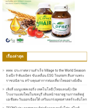
เรื่องล่าสุด
ททท. ประกาศความสำเร็จ Village to the World Season
5 ผนึก 9 พันธมิตร ขับเคลื่อน ESG Tourism สืบสานพระ
ราชปณิธาน สร้างคุณค่าการท่องเที่ยวไทยอย่างยั่งยืน
เหิงลี่ แมนูแฟคเจอริ่ง เทคโนโลยี (ไทยแลนด์) เปิด
โรงงานแห่งใหม่ในชลบุรี เดินหน้าขยายฐานการผลิตสู่
เอเชียตะวันออกเฉียงใต้ เสริมแกร่งยุทธศาสตร์ระดับโลก
TECNO ประกาศทรานส์ฟอร์มจากเกมมิ่งโฟน สู่ไลฟ์