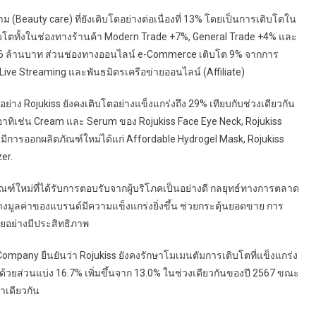
(Beauty care) ที่ยังเติบโตอย่างต่อเนื่องที่ 13% โดยเป็นการเติบโตใน
โตทั้งในช่องทางร้านค้า Modern Trade +7%, General Trade +4% และ
 16 ล้านบาท ส่วนช่องทางออนไลน์ e-Commerce เติบโต 9% จากการ
ve Streaming และพันธมิตรเครือข่ายออนไลน์ (Affiliate)
่าง Rojukiss ยังคงเติบโตอย่างแข็งแกร่งถึง 29% เทียบกับช่วงเดียวกัน
่อง อาทิเช่น Cream และ Serum ของ Rojukiss Face Eye Neck, Rojukiss
มีการออกผลิตภัณฑ์ใหม่ได้แก่ Affordable Hydrogel Mask, Rojukiss
er.
์ใหม่ที่ได้รับการตอบรับจากผู้บริโภคเป็นอย่างดี กลยุทธ์ทางการตลาด
้างมูลค่าของแบรนด์มีความแข็งแกร่งยิ่งขึ้น ช่วยกระตุ้นยอดขาย การ
ยอย่างมีประสิทธิภาพ
Company ยืนยันว่า Rojukiss ยังคงรักษาโมเมนตัมการเติบโตที่แข็งแกร่ง
ดด้วยส่วนแบ่ง 16.7% เพิ่มขึ้นจาก 13.0% ในช่วงเดียวกันของปี 2567 ขณะ
ลาเดียวกัน