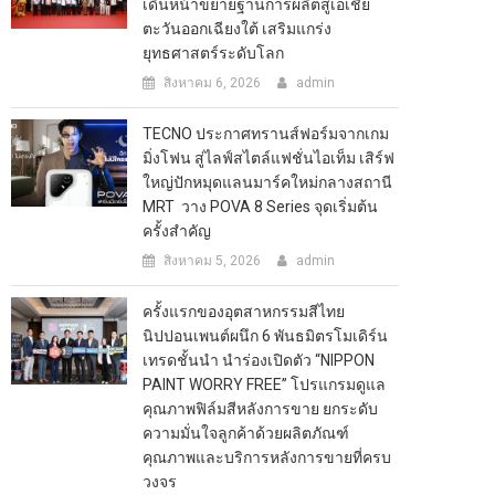
เดินหน้าขยายฐานการผลิตสู่เอเชีย
ตะวันออกเฉียงใต้ เสริมแกร่ง
ยุทธศาสตร์ระดับโลก
สิงหาคม 6, 2026
admin
TECNO ประกาศทรานส์ฟอร์มจากเกม
มิ่งโฟน สู่ไลฟ์สไตล์แฟชั่นไอเท็ม เสิร์ฟ
ใหญ่ปักหมุดแลนมาร์คใหม่กลางสถานี
MRT วาง POVA 8 Series จุดเริ่มต้น
ครั้งสำคัญ
สิงหาคม 5, 2026
admin
ครั้งแรกของอุตสาหกรรมสีไทย
นิปปอนเพนต์ผนึก 6 พันธมิตรโมเดิร์น
เทรดชั้นนำ นำร่องเปิดตัว “NIPPON
PAINT WORRY FREE” โปรแกรมดูแล
คุณภาพฟิล์มสีหลังการขาย ยกระดับ
ความมั่นใจลูกค้าด้วยผลิตภัณฑ์
คุณภาพและบริการหลังการขายที่ครบ
วงจร