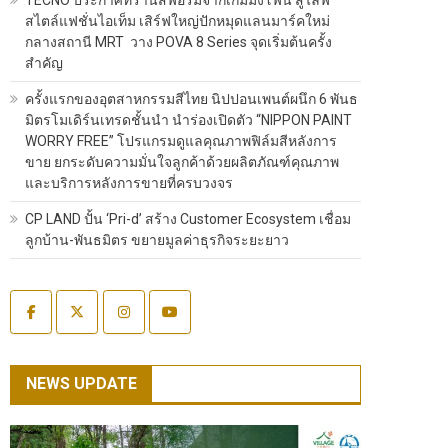
สไตล์แฟชั่นไอเท็ม เสิร์ฟใหญ่ปักหมุดแลนมาร์คใหม่
กลางสถานี MRT วาง POVA 8 Series จุดเริ่มต้นครั้ง
สำคัญ
ครั้งแรกของอุตสาหกรรมสีไทย นิปปอนเพนต์ผนึก 6 พันธ
มิตรโมเดิร์นเทรดชั้นนำ นำร่องเปิดตัว “NIPPON PAINT
WORRY FREE” โปรแกรมดูแลคุณภาพฟิล์มสีหลังการ
ขาย ยกระดับความมั่นใจลูกค้าด้วยผลิตภัณฑ์คุณภาพ
และบริการหลังการขายที่ครบวงจร
CP LAND ปั้น ‘Pri-d’ สร้าง Customer Ecosystem เชื่อม
ลูกบ้าน-พันธมิตร ขยายมูลค่าธุรกิจระยะยาว
NEWS UPDATE