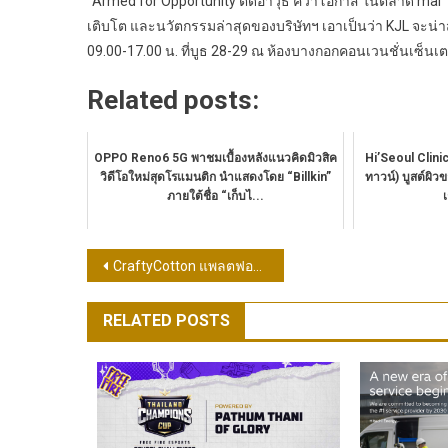
“Armed for Opportunity ติดอาวุธ คว้าโอกาส ในตลาด mai” 
เติบโต และนวัตกรรมล่าสุดของบริษัทฯ เอาเป็นว่า KJL จะน่า
09.00-17.00 น. ที่บูธ 28-29 ณ ห้องบางกอกคอนเวนชั่นเซ็นเต
Related posts:
OPPO Reno6 5G พาชมเบื้องหลังแนวคิดมิวสิค
Hi’Seoul Clini
วิดีโอใหม่สุดโรแมนติก นำแสดงโดย “Billkin”
ทาวน์) บูสต์ผิวข
ภายใต้ชื่อ “เก็บไ...
แนะแนว
CraftyCotton แพลตฟอร์มแฟชั่นสายครีเอเตอร์ที่เปลี่ยนเสื้อผ้าธรรมดาให้กลายเป็นงานศิลปะที่มีชีวิต ชวนนักแสดงรุ่นใหม่ ตี๋ตี๋ – วันพิชิต ร่วมเปิดตัวเวอร์ชัน 2.0 ใช้งานง่ายตอบโจทย์สายศิลปะและสายแฟ
เรื่อง
RELATED POSTS