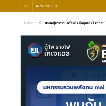
PR
NEW​ PRODUCT​
Home
KJL ยกทัพผู้บริหาร เตรียมงัดข้อมูลเด็ดโชว์ง