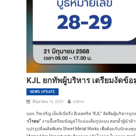
KJL ยกทัพผู้บริหาร เตรียมงัดข
NEWS UPDATE
มิถุนายน 10, 2025
Admin
บมจ. กิจเจริญ เอ็นจิเนียริ่ง อีเลคทริค “KJL” จัดทีมผู้บริ
วโรดม”
งานนี้เตรียมข้อมูลไว้แน่นเต็มรูปแบบ ตอกย้ำผู้นำ
แปรรูปสั่งผลิตพิเศษ Sheet Metal Works เพื่อต้อนรับนักลงทุ