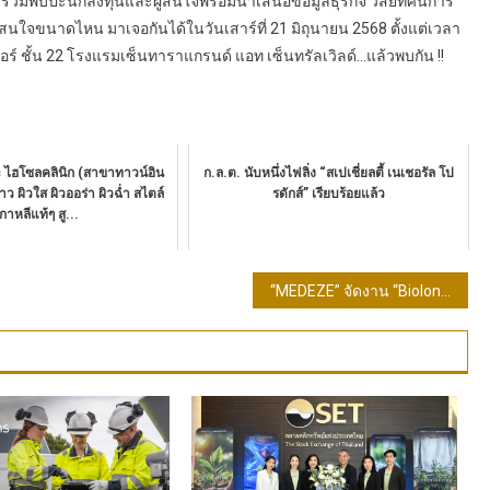
ร่วมพบปะนักลงทุนและผู้สนใจพร้อมนำเสนอข้อมูลธุรกิจ วิสัยทัศน์การ
สนใจขนาดไหน มาเจอกันได้ในวันเสาร์ที่ 21 มิถุนายน 2568 ตั้งแต่เวลา
อร์ ชั้น 22 โรงแรมเซ็นทาราแกรนด์ แอท เซ็นทรัลเวิลด์…แล้วพบกัน !!
c ไฮโซลคลินิก (สาขาทาวน์อิน
ก.ล.ต. นับหนึ่งไฟลิ่ง “สเปเชี่ยลตี้ เนเชอรัล โป
าว ผิวใส ผิวออร่า ผิวฉ่ำ สไตล์
รดักส์” เรียบร้อยแล้ว
เกาหลีแท้ๆ สู...
“MEDEZE” จัดงาน “Biolongevity เทคโนโลยีเพื่อการมีชีวิตยืนยาว” สู่สาธารณรัฐประชาธิปไตยประชาชนลาว มุ่งเป็นผู้นำด้านไบโอเทคระดับภูมิภาค CLMVT