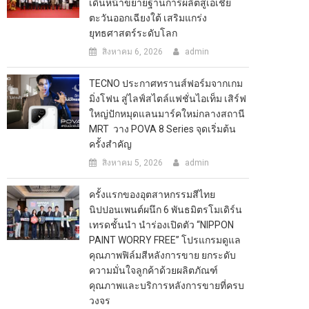
เดินหน้าขยายฐานการผลิตสู่เอเชีย
ตะวันออกเฉียงใต้ เสริมแกร่ง
ยุทธศาสตร์ระดับโลก
สิงหาคม 6, 2026
admin
TECNO ประกาศทรานส์ฟอร์มจากเกม
มิ่งโฟน สู่ไลฟ์สไตล์แฟชั่นไอเท็ม เสิร์ฟ
ใหญ่ปักหมุดแลนมาร์คใหม่กลางสถานี
MRT วาง POVA 8 Series จุดเริ่มต้น
ครั้งสำคัญ
สิงหาคม 5, 2026
admin
ครั้งแรกของอุตสาหกรรมสีไทย
นิปปอนเพนต์ผนึก 6 พันธมิตรโมเดิร์น
เทรดชั้นนำ นำร่องเปิดตัว “NIPPON
PAINT WORRY FREE” โปรแกรมดูแล
คุณภาพฟิล์มสีหลังการขาย ยกระดับ
ความมั่นใจลูกค้าด้วยผลิตภัณฑ์
คุณภาพและบริการหลังการขายที่ครบ
วงจร