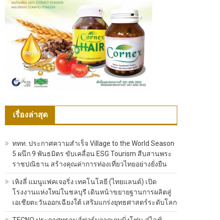
เรื่องล่าสุด
ททท. ประกาศความสำเร็จ Village to the World Season
5 ผนึก 9 พันธมิตร ขับเคลื่อน ESG Tourism สืบสานพระ
ราชปณิธาน สร้างคุณค่าการท่องเที่ยวไทยอย่างยั่งยืน
เหิงลี่ แมนูแฟคเจอริ่ง เทคโนโลยี (ไทยแลนด์) เปิด
โรงงานแห่งใหม่ในชลบุรี เดินหน้าขยายฐานการผลิตสู่
เอเชียตะวันออกเฉียงใต้ เสริมแกร่งยุทธศาสตร์ระดับโลก
TECNO ประกาศทรานส์ฟอร์มจากเกมมิ่งโฟน สู่ไลฟ์