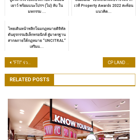
เยาว์ พร้อมแนะโปรฯ (ไม่) ลับ ใน
เวที Property Awards 2022 สะท้อน
มหกรรม ...
แนวคิด...
ไทยเดินหน้าพลิกโฉมกฎหมายดิจิทัล
ดันธุรกรรมอิเล็กทรอนิกส์ สู่มาตรฐาน
สากลภายใต้กฎหมาย “UNCITRAL”
เสริมแ...
แนะแนว
“FTI” ร่วมกับพันธมิตร จัดอบรมเชิงลึกผลิตภัณฑ์กรองน้ำ เสริมทักษะ–เพิ่มศักยภาพผู้เชี่ยวชาญในภูมิภาค
CP LAND ปักหมุด “RI-NÉ Khon Kaen” โอกาสลงทุนย่านกังสดาล – Medical & Education Hub แห่งใหม่
เรื่อง
RELATED POSTS