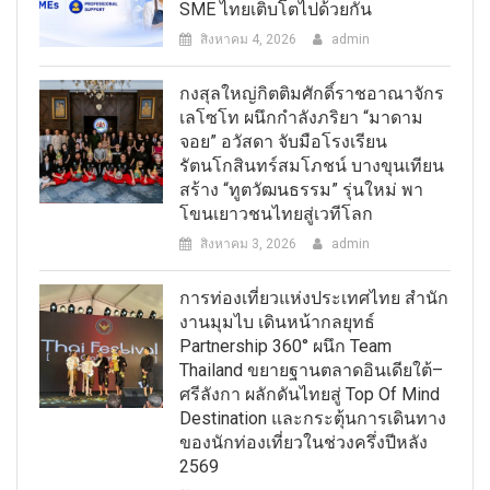
SME ไทยเติบโตไปด้วยกัน
สิงหาคม 4, 2026
admin
กงสุลใหญ่กิตติมศักดิ์ราชอาณาจักร
เลโซโท ผนึกกำลังภริยา “มาดาม
จอย” อวัสดา จับมือโรงเรียน
รัตนโกสินทร์สมโภชน์ บางขุนเทียน
สร้าง “ทูตวัฒนธรรม” รุ่นใหม่ พา
โขนเยาวชนไทยสู่เวทีโลก
สิงหาคม 3, 2026
admin
การท่องเที่ยวแห่งประเทศไทย สำนัก
งานมุมไบ เดินหน้ากลยุทธ์
Partnership 360° ผนึก Team
Thailand ขยายฐานตลาดอินเดียใต้–
ศรีลังกา ผลักดันไทยสู่ Top Of Mind
Destination และกระตุ้นการเดินทาง
ของนักท่องเที่ยวในช่วงครึ่งปีหลัง
2569