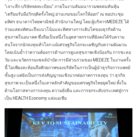
“เจาะลึก บริษัทจดทะเบียน” ภายในงานสัมมนารวมพลคนทันหุ้น
“เตรียมรับมือวิกฤติครั้งใหญ่ อ่านเกมของโลกให้ออก” ณ หอประชุม
มหิศร ธนาคารไทยพาณิชย์ สำนักงานใหญ่ โดย ผู้บริหารMEDEZE ได้
ร่วมแสดงทัศนะถึงแนวโน้มและทิศทางการเติบโตของธุรกิจด้าน
สุขภาพในอนาคต ซึ่งถือเป็นหนึ่งในอุตสาหกรรมที่ยังคงได้รับความ
สนใจจากนักลงทุนทั่วโลก แม้เศรษฐกิจโลกจะเผชิญกับความผันผวน
โดยเน้นย้ำว่าความต้องการด้านการดูแลสุขภาพเชิงป้องกัน การชะลอ
วัย และนวัตกรรมเซลล์บำบัด การมีส่วนร่วมของ MEDEZE ในงานครั้ง
นี้ ไม่เพียงสะท้อนถึงศักยภาพของบริษัทในการเป็นผู้นำธุรกิจการแพทย์
ขั้นสูง แต่ยังเป็นการส่งสัญญาณเชิงบวกต่อภาคการลงทุน ว่า ธุรกิจ
สุขภาพ จะเป็นหนึ่งในเสาหลักสำคัญของเศรษฐกิจไทยยุคใหม่ ทั้งใน
ด้านโอกาสทางการลงทุน ความยั่งยืน และการยกระดับประเทศสู่การ
เป็น HEALTH Economy แห่งเอเชีย