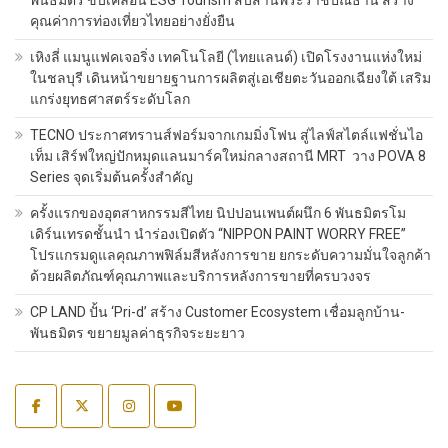
พันธมิตร ขับเคลื่อน ESG Tourism สืบสานพระราชปณิธาน สร้าง
คุณค่าการท่องเที่ยวไทยอย่างยั่งยืน
เหิงลี่ แมนูแฟคเจอริ่ง เทคโนโลยี (ไทยแลนด์) เปิดโรงงานแห่งใหม่
ในชลบุรี เดินหน้าขยายฐานการผลิตสู่เอเชียตะวันออกเฉียงใต้ เสริม
แกร่งยุทธศาสตร์ระดับโลก
TECNO ประกาศทรานส์ฟอร์มจากเกมมิ่งโฟน สู่ไลฟ์สไตล์แฟชั่นไอ
เท็ม เสิร์ฟใหญ่ปักหมุดแลนมาร์คใหม่กลางสถานี MRT วาง POVA 8
Series จุดเริ่มต้นครั้งสำคัญ
ครั้งแรกของอุตสาหกรรมสีไทย นิปปอนเพนต์ผนึก 6 พันธมิตรโม
เดิร์นเทรดชั้นนำ นำร่องเปิดตัว “NIPPON PAINT WORRY FREE”
โปรแกรมดูแลคุณภาพฟิล์มสีหลังการขาย ยกระดับความมั่นใจลูกค้า
ด้วยผลิตภัณฑ์คุณภาพและบริการหลังการขายที่ครบวงจร
CP LAND ปั้น ‘Pri-d’ สร้าง Customer Ecosystem เชื่อมลูกบ้าน-
พันธมิตร ขยายมูลค่าธุรกิจระยะยาว