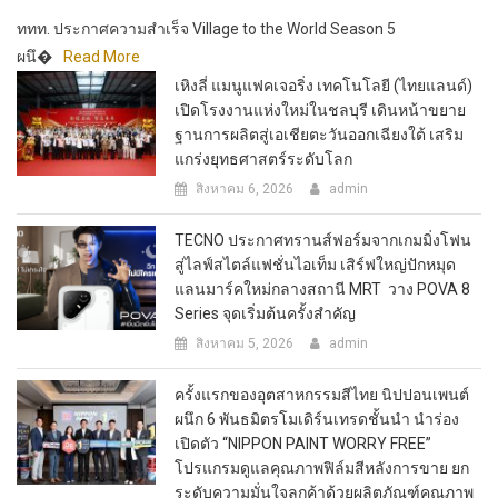
ททท. ประกาศความสำเร็จ Village to the World Season 5
ผนึ�
Read More
เหิงลี่ แมนูแฟคเจอริ่ง เทคโนโลยี (ไทยแลนด์)
เปิดโรงงานแห่งใหม่ในชลบุรี เดินหน้าขยาย
ฐานการผลิตสู่เอเชียตะวันออกเฉียงใต้ เสริม
แกร่งยุทธศาสตร์ระดับโลก
สิงหาคม 6, 2026
admin
TECNO ประกาศทรานส์ฟอร์มจากเกมมิ่งโฟน
สู่ไลฟ์สไตล์แฟชั่นไอเท็ม เสิร์ฟใหญ่ปักหมุด
แลนมาร์คใหม่กลางสถานี MRT วาง POVA 8
Series จุดเริ่มต้นครั้งสำคัญ
สิงหาคม 5, 2026
admin
ครั้งแรกของอุตสาหกรรมสีไทย นิปปอนเพนต์
ผนึก 6 พันธมิตรโมเดิร์นเทรดชั้นนำ นำร่อง
เปิดตัว “NIPPON PAINT WORRY FREE”
โปรแกรมดูแลคุณภาพฟิล์มสีหลังการขาย ยก
ระดับความมั่นใจลูกค้าด้วยผลิตภัณฑ์คุณภาพ