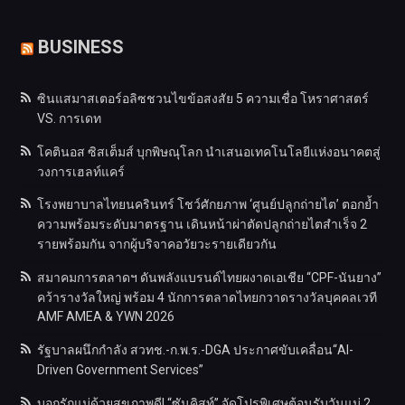
BUSINESS
ซินแสมาสเตอร์อลิซชวนไขข้อสงสัย 5 ความเชื่อ โหราศาสตร์
VS. การเดท
โคตินอส ซิสเต็มส์ บุกพิษณุโลก นำเสนอเทคโนโลยีแห่งอนาคตสู่
วงการเฮลท์แคร์
โรงพยาบาลไทยนครินทร์ โชว์ศักยภาพ ‘ศูนย์ปลูกถ่ายไต’ ตอกย้ำ
ความพร้อมระดับมาตรฐาน เดินหน้าผ่าตัดปลูกถ่ายไตสำเร็จ 2
รายพร้อมกัน จากผู้บริจาคอวัยวะรายเดียวกัน
สมาคมการตลาดฯ ดันพลังแบรนด์ไทยผงาดเอเชีย “CPF-นันยาง”
คว้ารางวัลใหญ่ พร้อม 4 นักการตลาดไทยกวาดรางวัลบุคคลเวที
AMF AMEA & YWN 2026
รัฐบาลผนึกกำลัง สวทช.-ก.พ.ร.-DGA ประกาศขับเคลื่อน“AI-
Driven Government Services”
บอกรักแม่ด้วยสุขภาพดี! “ซันคิสท์” จัดโปรพิเศษต้อนรับวันแม่ 2