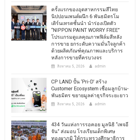
ครั้งแรกของอุตสาหกรรมสีไทย
นิปปอนเพนต์ผนึก 6 พันธมิตรโม
เดิร์นเทรดชั้นนำ นำร่องเปิดตัว
“NIPPON PAINT WORRY FREE”
โปรแกรมดูแลคุณภาพฟิล์มสีหลัง
การขาย ยกระดับความมั่นใจลูกค้า
ด้วยผลิตภัณฑ์คุณภาพและบริการ
หลังการขายที่ครบวงจร
สิงหาคม 5, 2026
admin
CP LAND ปั้น ‘Pri-D’ สร้าง
Customer Ecosystem เชื่อมลูกบ้าน-
พันธมิตร ขยายมูลค่าธุรกิจระยะยาว
สิงหาคม 5, 2026
admin
434 วันแห่งการรอคอย มูลนิธิ “เพจอี
จัน” ส่งมอบ โรงเรียนเด็กพิเศษ
ทองผาภูมิ ให้กระทรวงศึกษาธิการ