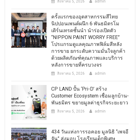
สิงหาคม 5, 2026
admin
ครั้งแรกของอุตสาหกรรมสีไทย
นิปปอนเพนต์ผนึก 6 พันธมิตรโม
เดิร์นเทรดชั้นนำ นำร่องเปิดตัว
“NIPPON PAINT WORRY FREE”
โปรแกรมดูแลคุณภาพฟิล์มสีหลัง
การขาย ยกระดับความมั่นใจลูกค้า
ด้วยผลิตภัณฑ์คุณภาพและบริการ
หลังการขายที่ครบวงจร
สิงหาคม 5, 2026
admin
CP LAND ปั้น ‘Pri-D’ สร้าง
Customer Ecosystem เชื่อมลูกบ้าน-
พันธมิตร ขยายมูลค่าธุรกิจระยะยาว
สิงหาคม 5, 2026
admin
434 วันแห่งการรอคอย มูลนิธิ “เพจอี
จัน” ส่งมอบ โรงเรียนเด็กพิเศษ