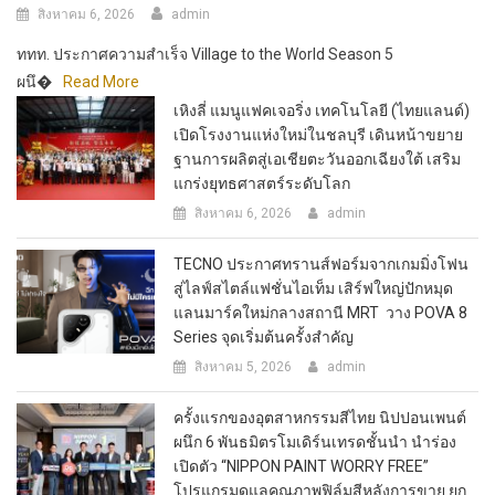
สิงหาคม 6, 2026
admin
ททท. ประกาศความสำเร็จ Village to the World Season 5
ผนึ�
Read More
เหิงลี่ แมนูแฟคเจอริ่ง เทคโนโลยี (ไทยแลนด์)
เปิดโรงงานแห่งใหม่ในชลบุรี เดินหน้าขยาย
ฐานการผลิตสู่เอเชียตะวันออกเฉียงใต้ เสริม
แกร่งยุทธศาสตร์ระดับโลก
สิงหาคม 6, 2026
admin
TECNO ประกาศทรานส์ฟอร์มจากเกมมิ่งโฟน
สู่ไลฟ์สไตล์แฟชั่นไอเท็ม เสิร์ฟใหญ่ปักหมุด
แลนมาร์คใหม่กลางสถานี MRT วาง POVA 8
Series จุดเริ่มต้นครั้งสำคัญ
สิงหาคม 5, 2026
admin
ครั้งแรกของอุตสาหกรรมสีไทย นิปปอนเพนต์
ผนึก 6 พันธมิตรโมเดิร์นเทรดชั้นนำ นำร่อง
เปิดตัว “NIPPON PAINT WORRY FREE”
โปรแกรมดูแลคุณภาพฟิล์มสีหลังการขาย ยก