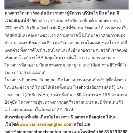
นางสาววิภาดา รัตนพันธ์ กรรมการผู้จัดการ บริษัท ไซมิส สโตน ดี
เวลอปเม้นท์ จำกัด
กล่าวว่า “ผลตอบรับที่ยอดเยี่ยมด้วยยอดขายกว่า
70% ภายใน 5 เดือน ถือเป็นข้อพิสูจน์ที่ชัดเจนว่าตลาดให้การยอมรับใน
วิสัยทัศน์และคุณภาพของเรา ความสำเร็จนี้ไม่ได้มาจากศักยภาพของ
ทำเลบางเทาเพียงอย่างเดียว แต่ยังมาจากความโดดเด่นของโปรดักต์ที่
แตกต่าง ทั้งการดีไซน์ระดับโลกและสิ่งอำนวยความสะดวกที่เราจัดเต็ม
เพื่อตอบโจทย์การใช้ชีวิตยุคใหม่ เรามั่นใจว่าจะสามารถส่งมอบ
โครงการที่สวยงาม มีคุณภาพตามมาตรฐาน และให้คุณภาพชีวิตที่ดีใน
ระยะยาวอย่างแน่นอน”
โครงการ Siamese Bangtao เปิดโอกาสการลงทุนสำหรับผู้ซื้อทั้งชาว
ไทยและต่างชาติ โดยมีให้เลือกทั้งแบบ Freehold (ถือกรรมสิทธิ์) และ
Leasehold (สิทธิการเช่า) ราคาเริ่มต้น 5.80 ล้านบาท – 13.9 ล้านบาท
ปัจจุบัน โครงการอยู่ระหว่างการก่อสร้างตามแผน และมีกำหนดแล้ว
เสร็จพร้อมส่งมอบในไตรมาส 2 ปี 2570
ค้นหาข้อมูลเพิ่มเติมเกี่ยวกับโครงการ Siamese Bangtao ได้บน
เว็บไซต์
www.siamesebangtao.com
หรืออีเมล
sale@siamesestonebangtao.com และโทรศัพท์ +66 83 529 3388