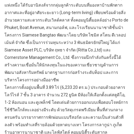
แห่งหนึ่ง ได้รับอานิสงส์จากกลุ่มลูกค้าระดับบนที่มองหาบ้านพักตาก
อากาศและที่อยู่อาศัยระยะยาว (Long-term living) เพียบพร้อมด้วยสิ่ง
อำนวยความสะดวกระดับเวิลด์คลาส ทั้งคอมมูนิตี้มอลล์อย่าง Porto de
Phuket, Boat Avenue, สนามกอล์ฟ, และโรงเรียนนานาชาติชั้นนำ
โครงการ Siamese Bangtao พัฒนาโดย บริษัท ไซมิส สโตน ดีเวลอป
เม้นท์ จำกัด ซึ่งเป็นการร่วมทุนระหว่าง 3 พันธมิตรยักษ์ใหญ่ ได้แก่
Siamese Asset PLC, บริษัท ฤทธา จำกัด (Ritta Co.,Ltd) และ
Cornerstone Management Co., Ltd. ซึ่งการผนึกกำลังกันครั้งนี้ได้
สร้างความเชื่อมั่นให้นักลงทุนในแง่ของความเชี่ยวชาญด้านการ
พัฒนาอสังหาริมทรัพย์ มาตรฐานการก่อสร้างระดับท็อป และการ
บริหารโครงการอย่างมืออาชีพ
โครงการตั้งอยู่บนพื้นที่ 3.89 ไร่ (6,233.20 ตร.ม.) ประกอบด้วยอาคาร
โลว์ไรส์ 7 ชั้น 3 อาคาร จำนวน 272 ยูนิต มีห้องให้เลือกตั้งแต่สตูดิโอ,
1-2 ห้องนอน และดูเพล็กซ์ โดดเด่นด้วยการออกแบบเพื่อตอบโจทย์การ
ใช้ชีวิตใกล้ทะเลอย่างมีระดับ ด้วยวัสดุเกรดพรีเมียม พื้นที่ส่วนกลาง
ครบครัน บรรยากาศการพักผ่อนแบบรีสอร์ต และความเป็นส่วนตัวที่
ลงตัว พร้อมทำเลที่รายล้อมด้วยหาดบางเทา โครงการลากูน่า ภูเก็ต
ร้านอาหารนานาชาติ และไลฟ์สไตล์ คอมมูนิตี้ระดับสากล