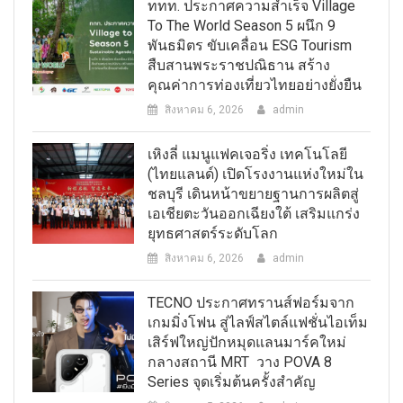
ททท. ประกาศความสำเร็จ Village
To The World Season 5 ผนึก 9
พันธมิตร ขับเคลื่อน ESG Tourism
สืบสานพระราชปณิธาน สร้าง
คุณค่าการท่องเที่ยวไทยอย่างยั่งยืน
สิงหาคม 6, 2026
admin
เหิงลี่ แมนูแฟคเจอริ่ง เทคโนโลยี
(ไทยแลนด์) เปิดโรงงานแห่งใหม่ใน
ชลบุรี เดินหน้าขยายฐานการผลิตสู่
เอเชียตะวันออกเฉียงใต้ เสริมแกร่ง
ยุทธศาสตร์ระดับโลก
สิงหาคม 6, 2026
admin
TECNO ประกาศทรานส์ฟอร์มจาก
เกมมิ่งโฟน สู่ไลฟ์สไตล์แฟชั่นไอเท็ม
เสิร์ฟใหญ่ปักหมุดแลนมาร์คใหม่
กลางสถานี MRT วาง POVA 8
Series จุดเริ่มต้นครั้งสำคัญ