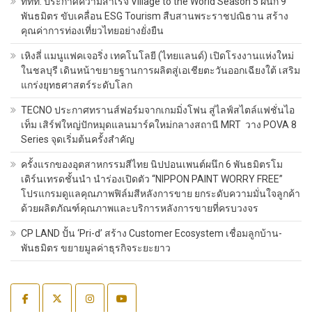
ททท. ประกาศความสำเร็จ Village to the World Season 5 ผนึก 9
พันธมิตร ขับเคลื่อน ESG Tourism สืบสานพระราชปณิธาน สร้าง
คุณค่าการท่องเที่ยวไทยอย่างยั่งยืน
เหิงลี่ แมนูแฟคเจอริ่ง เทคโนโลยี (ไทยแลนด์) เปิดโรงงานแห่งใหม่
ในชลบุรี เดินหน้าขยายฐานการผลิตสู่เอเชียตะวันออกเฉียงใต้ เสริม
แกร่งยุทธศาสตร์ระดับโลก
TECNO ประกาศทรานส์ฟอร์มจากเกมมิ่งโฟน สู่ไลฟ์สไตล์แฟชั่นไอ
เท็ม เสิร์ฟใหญ่ปักหมุดแลนมาร์คใหม่กลางสถานี MRT วาง POVA 8
Series จุดเริ่มต้นครั้งสำคัญ
ครั้งแรกของอุตสาหกรรมสีไทย นิปปอนเพนต์ผนึก 6 พันธมิตรโม
เดิร์นเทรดชั้นนำ นำร่องเปิดตัว “NIPPON PAINT WORRY FREE”
โปรแกรมดูแลคุณภาพฟิล์มสีหลังการขาย ยกระดับความมั่นใจลูกค้า
ด้วยผลิตภัณฑ์คุณภาพและบริการหลังการขายที่ครบวงจร
CP LAND ปั้น ‘Pri-d’ สร้าง Customer Ecosystem เชื่อมลูกบ้าน-
พันธมิตร ขยายมูลค่าธุรกิจระยะยาว