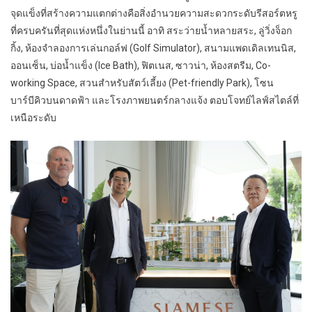
จุดแข็งที่สร้างความแตกต่างคือสิ่งอำนวยความสะดวกระดับรีสอร์ตหรู
ที่ครบครันที่สุดแห่งหนึ่งในย่านนี้ อาทิ สระว่ายน้ำหลายสระ, ลู่วิ่งจ็อก
กิ้ง, ห้องจำลองการเล่นกอล์ฟ (Golf Simulator), สนามแพดเดิลเทนนิส,
ออนเซ็น, บ่อน้ำแข็ง (Ice Bath), ฟิตเนส, ซาวน่า, ห้องสตรีม, Co-
working Space, สวนสำหรับสัตว์เลี้ยง (Pet-friendly Park), โซน
บาร์บีคิวบนดาดฟ้า และโรงภาพยนตร์กลางแจ้ง ตอบโจทย์ไลฟ์สไตล์ที่
เหนือระดับ