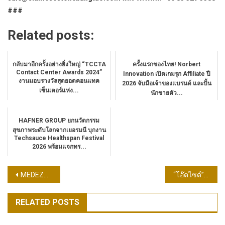
###
Related posts:
กลับมาอีกครั้งอย่างยิ่งใหญ่ “TCCTA
ครั้งแรกของไทย! Norbert
Contact Center Awards 2024”
Innovation เปิดเกมรุก Affiliate ปี
งานมอบรางวัลสุดยอดคอนแทค
2026 จับมือเจ้าของแบรนด์ และปั้น
เซ็นเตอร์แห่ง...
นักขายตัว...
HAFNER GROUP ยกนวัตกรรม
สุขภาพระดับโลกจากเยอรมนี บุกงาน
Techsauce Healthspan Festival
2026 พร้อมแจกทร...
แนะแนว
MEDEZE ฟันกำไร 9 เดือน ปี 68 เฉียด 160 ลบ. นับหนึ่ง “ATMPs Sandbox ” หนุนความหวังรักษาโรค
“โอ๊ตไซด์” จับมือพันธมิตรร้านกาแฟกว่า 500 แห่งทั่วประเทศ เพิ่มโอกาสเข้าถึงนมโอ๊ตคุณภาพสำหรับทุกคน แบบไม่ต้องจ่ายเพิ่ม
เรื่อง
RELATED POSTS