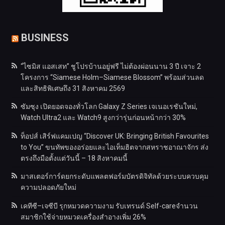
BUSINESS
“ไซมิส แอสเสท” ชูโปรบ้านอยู่ฟรี ไม่ต้องผ่อนนาน 3 ปี เจาะ 2
โครงการ “Siamese Holm–Siamese Blossom” พร้อมส่วนลด
และสิทธิพิเศษถึง 31 สิงหาคม 2569
ซัมซุง เปิดยอดจองทั่วโลก Galaxy Z Series เจเนอเรชันใหม่,
Watch Ultra2 และ Watch9 สูงกว่ารุ่นก่อนหน้ากว่า 30%
ท็อปส์ เสิร์ฟแคมเปญ “Discover UK: Bringing British Favourites
to You” ขนทัพของอร่อยและไอเท็มฮิตจากสหราชอาณาจักร ส่ง
ตรงถึงมือตั้งแต่วันนี้ – 18 สิงหาคมนี้
มาสเตอร์การ์ดยกระดับแพลตฟอร์มบัตรดิจิทัลด้วยระบบควบคุม
ความปลอดภัยใหม่
เคทีซี–เจซีบี รุกหมวดความงาม รับเทรนด์ Self-careจำนวน
สมาชิกใช้จ่ายหมวดเครื่องสำอางเพิ่ม 26%