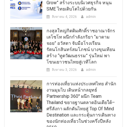
Grow” สร้างระบบนิเวศธุรกิจ หนุน
SME ไทยเติบโตไปด้วยกัน
สิงหาคม 4, 2026
admin
กงสุลใหญ่กิตติมศักดิ์ราชอาณาจักร
เลโซโท ผนึกกำลังภริยา “มาดาม
จอย” อวัสดา จับมือโรงเรียน
รัตนโกสินทร์สมโภชน์ บางขุนเทียน
สร้าง “ทูตวัฒนธรรม” รุ่นใหม่ พา
โขนเยาวชนไทยสู่เวทีโลก
สิงหาคม 3, 2026
admin
การท่องเที่ยวแห่งประเทศไทย สำนัก
งานมุมไบ เดินหน้ากลยุทธ์
Partnership 360° ผนึก Team
Thailand ขยายฐานตลาดอินเดียใต้–
ศรีลังกา ผลักดันไทยสู่ Top Of Mind
Destination และกระตุ้นการเดินทาง
ของนักท่องเที่ยวในช่วงครึ่งปีหลัง