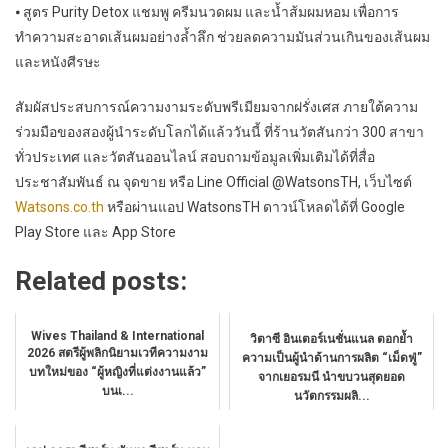
⦁ สูตร Purity Detox แชมพู ครีมนวดผม และน้ำส้มผมหอม เพื่อการ
ทำความสะอาดเส้นผมอย่างล้ำลึก ช่วยลดความมันส่วนเกินของเส้นผม
และหนังศีรษะ
สัมผัสประสบการณ์ความงามระดับพรีเมียมจากฝรั่งเศส ภายใต้ความ
ร่วมมือของสองผู้นำระดับโลกได้แล้ววันนี้ ที่ร้านวัตสันกว่า 300 สาขา
ทั่วประเทศ และวัตสันออนไลน์ สอบถามข้อมูลเพิ่มเติมได้ที่สื่อ
ประชาสัมพันธ์ ณ จุดขาย หรือ Line Official @WatsonsTH, เว็บไซต์
Watsons.co.th
หรือผ่านแอป WatsonsTH ดาวน์โหลดได้ที่ Google
Play Store และ App Store
Related posts:
Wives Thailand & International
วิตาซี อินเตอร์เนชั่นแนล ตอกย้ำ
2026 สตรีผู้พลิกนิยามเวทีความงาม
ความเป็นผู้นำด้านการผลิต “เม็ดฟู่”
บทใหม่ของ “ผู้หญิงที่แต่งงานแล้ว”
จากเยอรมนี นำขบวนสุดยอด
บนเ...
นวัตกรรมผลิ...