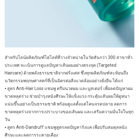
สำหรับไลน์ผลิตภัณฑ์ไฮไลท์ที่วางจำหน่ายในวัตสันกว่า 300 สาขาทั่ว
ประเทศ จะเน้นการดูแลปัญหาเส้นผมอย่างตรงจุด (Targeted
Haircare) ด้วยพลังธรรมชาติจากฝรั่งเศส ซึ่งทุกผลิตภัณฑ์สะท้อนถึง
นวัตกรรมพฤกษศาสตร์ที่เป็นมิตรต่อสิ่งแวดล้อมอย่างยั่งยืน ได้แก่
⦁ สูตร Anti-Hair Loss แชมพู ครีมนวดผม และบูสเตอร์ เพื่อลดปัญหาผม
ขาดหลุดร่วง ช่วยบำรุงหนังศีรษะให้แข็งแรง กระตุ้นเส้นผมให้ดูหนา
แน่นขึ้นอย่างเป็นธรรมชาติ พร้อมดูแลตั้งแต่โคนจรดปลาย ลดการ
ขาดหลุดร่วงจากการเปราะบางของเส้นผม และเสริมความมั่นใจในทุก
วัน
⦁ สูตร Anti-Dandruff แชมพูสูตรลดปัญหารังแค เพื่อปรับสมดุลหนัง
ศีรษะและลดการระตายเคือง