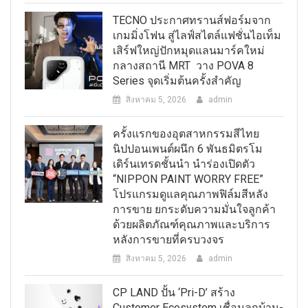
TECNO ประกาศทรานส์ฟอร์มจาก
เกมมิ่งโฟน สู่ไลฟ์สไตล์แฟชั่นไอเท็ม
เสิร์ฟใหญ่ปักหมุดแลนมาร์คใหม่
กลางสถานี MRT วาง POVA 8
Series จุดเริ่มต้นครั้งสำคัญ
สิงหาคม 5, 2026
admin
ครั้งแรกของอุตสาหกรรมสีไทย
นิปปอนเพนต์ผนึก 6 พันธมิตรโม
เดิร์นเทรดชั้นนำ นำร่องเปิดตัว
“NIPPON PAINT WORRY FREE”
โปรแกรมดูแลคุณภาพฟิล์มสีหลัง
การขาย ยกระดับความมั่นใจลูกค้า
ด้วยผลิตภัณฑ์คุณภาพและบริการ
หลังการขายที่ครบวงจร
สิงหาคม 5, 2026
admin
CP LAND ปั้น ‘Pri-D’ สร้าง
Customer Ecosystem เชื่อมลูกบ้าน-