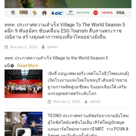
ททท. ประกาศความสำเร็จ Village To The World Season 5
ผนึก 9 พันธมิตร ขับเคลื่อน ESG Tourism สืบสานพระราช
ปณิธาน สร้างคุณค่าการท่องเที่ยวไทยอย่างยั่งยืน
สิงหาคม 6, 2026
admin
ททท. ประกาศความสำเร็จ Village to the World Season 5
ผนึ�
Read More
เหิงลี่ แมนูแฟคเจอริ่ง เทคโนโลยี (ไทยแลนด์)
เปิดโรงงานแห่งใหม่ในชลบุรี เดินหน้าขยาย
ฐานการผลิตสู่เอเชียตะวันออกเฉียงใต้ เสริม
แกร่งยุทธศาสตร์ระดับโลก
สิงหาคม 6, 2026
admin
TECNO ประกาศทรานส์ฟอร์มจากเกมมิ่งโฟน
สู่ไลฟ์สไตล์แฟชั่นไอเท็ม เสิร์ฟใหญ่ปักหมุด
แลนมาร์คใหม่กลางสถานี MRT วาง POVA 8
Series จุดเริ่มต้นครั้งสำคัญ