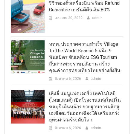
รีวิวจองตั๋วเครื่องบิน พร้อม Refund
Guarantee การันตีคืนเงิน 80%
เมษายน 30, 2022
admin
ททท. ประกาศความสำเร็จ Village
To The World Season 5 ผนึก 9
พันธมิตร ขับเคลื่อน ESG Tourism
สืบสานพระราชปณิธาน สร้าง
คุณค่าการท่องเที่ยวไทยอย่างยั่งยืน
สิงหาคม 6, 2026
admin
เหิงลี่ แมนูแฟคเจอริ่ง เทคโนโลยี
(ไทยแลนด์) เปิดโรงงานแห่งใหม่ใน
ชลบุรี เดินหน้าขยายฐานการผลิตสู่
เอเชียตะวันออกเฉียงใต้ เสริมแกร่ง
ยุทธศาสตร์ระดับโลก
สิงหาคม 6, 2026
admin