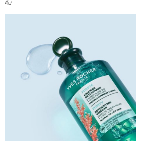
ขึ้น”