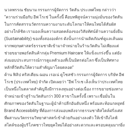
นวลพรรณ ชัยนาม กรรมการผู้จัดการ วัตสัน ประเทศไทย กล่าวว่า
“ความร่วมมือกับ อีฟ โรเช่ ในครั้งนี้ คือบทพิสูจน์ความมุ่งมั่นของวัตสัน
ในการคัดสรรนวัตกรรมความงามระดับโลกมาให้คนไทยได้สัมผัส
อย่างใกล้ชิด เรามองเห็นความสอดคล้องของวิสัยทัศน์ด้านความยั่งยืน
(Sustainability) ของทั้งสององค์กร ดังนั้นการนำผลิตภัณฑ์ดูแลเส้นผม
จากพฤกษศาสตร์ธรรมชาติเข้ามาจำหน่ายในร้านวัตสัน ไม่เพียงแต่
ช่วยขยายพอร์ตสินค้ากลุ่ม Premium Haircare ให้แข็งแกร่งขึ้น แต่ยัง
ส่งมอบประสบการณ์การดูแลตัวเองที่เป็นมิตรต่อโลก ซึ่งเป็นทิศทาง
หลักที่วัตสันให้ความสำคัญมาโดยตลอด”
ด้าน ฟิลิป คริสเตียน ฌอน เรอเน่ ดูโซสซัว กรรมการผู้จัดการ บริษัท อีฟ
โรเช (ประเทศไทย) จำกัด เปิดเผยว่า “อีฟ โรเช เล็งเห็นว่าประเทศไทย
เป็นหนึ่งในตลาดสำคัญจึงมีการลงทุนอย่างต่อเนื่อง การขยายช่องทาง
จำหน่ายเข้าสู่ร้านวัตสันกว่า 300 สาขาในครั้งนี้ เพราะเชื่อมั่นใน
ศักยภาพของวัตสันในฐานะผู้นำค้าปลีกอันดับหนึ่ง พร้อมสะท้อนกลยุทธ์
Brand Accessibility ที่ต้องการส่งมอบพลังจากธรรมชาติสไตล์ฝรั่งเศส
ที่ผสานนวัตกรรมวิทยาศาสตร์เข้าด้วยกันอย่างลงตัว ให้เข้าถึงไลฟ์
สไตล์ของผู้บริโภคชาวไทยยุคใหม่ได้อย่างสะดวกและครอบคลุมมากยิ่ง