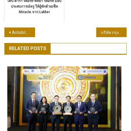
เคป ดารา รีสอร์ท พัทยา รีสอร์ท มอบ
ประสบการณ์หรู ให้ผู้พักด้วยเซ็ท
Miracle จาก LaMer
แนะแนว
Antidotes ปักหมุดแลนด์มาร์กแห่งใหม่ เปิดตัว Flagship Store แห่งแรก ณ ถนนทรงวาด ถ่ายทอดจิตวิญญาณแห่งกลิ่นผ่านดีไซน์และคอลเลกชันพิเศษ ‘Passage of Time’ ที่ได้รับแรงบันดาลใจจากประวัติศาสตร์ถนนทรงวาด
บริษัท กรุงไทยพานิชประกันภัย จำกัด (มหาชน) ได้รับพระราชทานพระบรมราชานุญาต ให้ร่วมเป็นเจ้าภาพพระพิธีธรรมสวดพระอภิธรรมพระบรมศพ สมเด็จพระนางเจ้าสิริกิติ์ พระบรมราชินีนาถ พระบรมราชชนนีพันปีหลวง
เรื่อง
RELATED POSTS