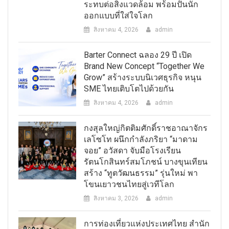
ระทบต่อสิ่งแวดล้อม พร้อมปั้นนัก
ออกแบบที่ใส่ใจโลก
สิงหาคม 4, 2026
admin
Barter Connect ฉลอง 29 ปี เปิด
Brand New Concept “Together We
Grow” สร้างระบบนิเวศธุรกิจ หนุน
SME ไทยเติบโตไปด้วยกัน
สิงหาคม 4, 2026
admin
กงสุลใหญ่กิตติมศักดิ์ราชอาณาจักร
เลโซโท ผนึกกำลังภริยา “มาดาม
จอย” อวัสดา จับมือโรงเรียน
รัตนโกสินทร์สมโภชน์ บางขุนเทียน
สร้าง “ทูตวัฒนธรรม” รุ่นใหม่ พา
โขนเยาวชนไทยสู่เวทีโลก
สิงหาคม 3, 2026
admin
การท่องเที่ยวแห่งประเทศไทย สำนัก