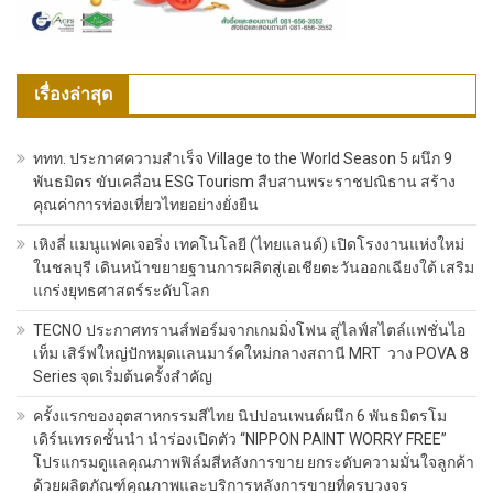
เรื่องล่าสุด
ททท. ประกาศความสำเร็จ Village to the World Season 5 ผนึก 9
พันธมิตร ขับเคลื่อน ESG Tourism สืบสานพระราชปณิธาน สร้าง
คุณค่าการท่องเที่ยวไทยอย่างยั่งยืน
เหิงลี่ แมนูแฟคเจอริ่ง เทคโนโลยี (ไทยแลนด์) เปิดโรงงานแห่งใหม่
ในชลบุรี เดินหน้าขยายฐานการผลิตสู่เอเชียตะวันออกเฉียงใต้ เสริม
แกร่งยุทธศาสตร์ระดับโลก
TECNO ประกาศทรานส์ฟอร์มจากเกมมิ่งโฟน สู่ไลฟ์สไตล์แฟชั่นไอ
เท็ม เสิร์ฟใหญ่ปักหมุดแลนมาร์คใหม่กลางสถานี MRT วาง POVA 8
Series จุดเริ่มต้นครั้งสำคัญ
ครั้งแรกของอุตสาหกรรมสีไทย นิปปอนเพนต์ผนึก 6 พันธมิตรโม
เดิร์นเทรดชั้นนำ นำร่องเปิดตัว “NIPPON PAINT WORRY FREE”
โปรแกรมดูแลคุณภาพฟิล์มสีหลังการขาย ยกระดับความมั่นใจลูกค้า
ด้วยผลิตภัณฑ์คุณภาพและบริการหลังการขายที่ครบวงจร