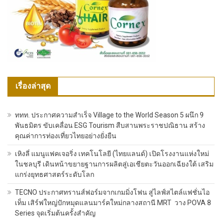
เรื่องล่าสุด
ททท. ประกาศความสำเร็จ Village to the World Season 5 ผนึก 9
พันธมิตร ขับเคลื่อน ESG Tourism สืบสานพระราชปณิธาน สร้าง
คุณค่าการท่องเที่ยวไทยอย่างยั่งยืน
เหิงลี่ แมนูแฟคเจอริ่ง เทคโนโลยี (ไทยแลนด์) เปิดโรงงานแห่งใหม่
ในชลบุรี เดินหน้าขยายฐานการผลิตสู่เอเชียตะวันออกเฉียงใต้ เสริม
แกร่งยุทธศาสตร์ระดับโลก
TECNO ประกาศทรานส์ฟอร์มจากเกมมิ่งโฟน สู่ไลฟ์สไตล์แฟชั่นไอ
เท็ม เสิร์ฟใหญ่ปักหมุดแลนมาร์คใหม่กลางสถานี MRT วาง POVA 8
Series จุดเริ่มต้นครั้งสำคัญ