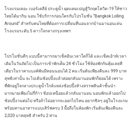
โรงแรม
เดอะ เบอร์เคลีย์ ประตูน้ำ
ผุดแคมเปญสู้วิกฤตโควิด-
19
ให้ชาว
ไทยได้
มา
กิน
นอน
ใช้
บริการ
ก่อนใคร
กับโปรโมชั่น
“
Bangkok Lolling
Around”
สำหรับคนไทยที่ต้องการเปลี่ยนที่นอนจากบ้านมานอนเล่น
โรงแรม
ระดับ
5
ดาวใจกลางกรุงเทพฯ
โปรโมชั่นดีๆ แบบนี้
สามารถมาเช็คอิน
เวลาใดก็ได้
และเช็คเอ้าท์เวลา
เดิมในวันถัดไป เป็นการเข้าพักเต็ม
24
ชั่วโมง
ใช้ห้องพักกันคุ้มเลยที
เดียว
ในราคาแบงค์พันมีทอนนอนได้
2
คน
เริ่มต้นเพียงคืนละ
999
บาท
สุทธิ
เท่านั้น
จะไปเดินช้อปปิ้งแล้วค่อยกลับมาน
อนพักก็ย่อมได
้ เพราะ
ที่พักอยู่ใจกลางประตูน้ำ
ใกล้
แหล่งช้อปปิ้ง
ห้างสรรพสินค้าชั้นนำ
มากมายเพียงไม่กี่ก้าว ช้อปเหนื่อยแล้ว
กลับมานอน
นอนพักแล้วออกไป
ช้อป
ปิ้ง
วน
ต่อ
ไป
หรือ
ถ้าไม่อยากจะออกไปไหน อยากชิลๆ อยู่ใน
โรงแรม
พร้อมทานอาหารแบบเสิร์ฟครบ
3
มื้อถึงในห้องพัก
เริ่มต้นเพียงคืนละ
2,020
บาทสุทธิ
สำหรับ
2
ท่าน