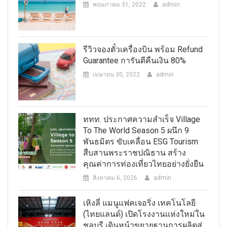
พฤษภาคม 31, 2022
admin
รีวิวจองตั๋วเครื่องบิน พร้อม Refund
Guarantee การันตีคืนเงิน 80%
เมษายน 30, 2022
admin
ททท. ประกาศความสำเร็จ Village
To The World Season 5 ผนึก 9
พันธมิตร ขับเคลื่อน ESG Tourism
สืบสานพระราชปณิธาน สร้าง
คุณค่าการท่องเที่ยวไทยอย่างยั่งยืน
สิงหาคม 6, 2026
admin
เหิงลี่ แมนูแฟคเจอริ่ง เทคโนโลยี
(ไทยแลนด์) เปิดโรงงานแห่งใหม่ใน
ชลบุรี เดินหน้าขยายฐานการผลิตสู่