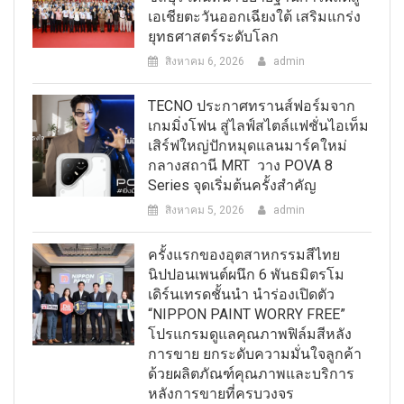
เอเชียตะวันออกเฉียงใต้ เสริมแกร่ง
ยุทธศาสตร์ระดับโลก
สิงหาคม 6, 2026
admin
TECNO ประกาศทรานส์ฟอร์มจาก
เกมมิ่งโฟน สู่ไลฟ์สไตล์แฟชั่นไอเท็ม
เสิร์ฟใหญ่ปักหมุดแลนมาร์คใหม่
กลางสถานี MRT วาง POVA 8
Series จุดเริ่มต้นครั้งสำคัญ
สิงหาคม 5, 2026
admin
ครั้งแรกของอุตสาหกรรมสีไทย
นิปปอนเพนต์ผนึก 6 พันธมิตรโม
เดิร์นเทรดชั้นนำ นำร่องเปิดตัว
“NIPPON PAINT WORRY FREE”
โปรแกรมดูแลคุณภาพฟิล์มสีหลัง
การขาย ยกระดับความมั่นใจลูกค้า
ด้วยผลิตภัณฑ์คุณภาพและบริการ
หลังการขายที่ครบวงจร