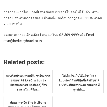
ราคากระชากใจขนาดนี้
!
สายช้อปห้ามพลาดไม่จองไม่ได้แล้ว เพราะ
ราคานี้
สำหรับการจองและเข้าพักตั้งแต่
เดือนกรกฎาคม
–
31
สิงหาคม
2563
เท่านั้น
สอบถามรายละเอียดเพิ่มเติมกรุณาโทร
02-309-9999
หรือ
Email:
rsvn@berkeleyhotel.co.th
Related posts:
ชวนเปิดประสบการณ์กับ ชาร์บง บาย
ไม่เช็คอิน..ไม่ได้แล้ว! “Red
ธรรมชาติซีฟู้ด (Charbon by
Lobster” ร้านซีฟู้ดชื่อดังสัญชาติ
Thammachart Seafood) ร้าน
อเมริกัน เปิดสาขาแรก ฮอตมาก ที่
อาหารใหม่ที่รังส...
ศูนย์ปร...
ห้องอาหารจีน The Mulberry