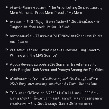
เซ็นทรัลพัฒนา ชวนค้นหา ‘The Art of Letting Go’ ผ่านแคมเปญ
Mom Moments: Proud Mom. Proud of My Mom.
กระแสตอบรับดี! “ปัญญา 5 ดาว อีทส์แฟร์” เดินหน้าสู่ฝั่งธนฯ จัด
ใหญ่กว่าเดิม ร้านเด็ดเพิ่ม อิ่มฟิน 10 วันเต็ม!
จักรวาลสะเทือน! 77 สาวงาม “MUT2026” ตบเท้ารายงานตัวเข้า
กองฯวันแรก
ดีเคเอสเอช เจ้าของแบรนด์ ฮีรูดอยด์ เปิดตัวแคมเปญ “Road to
Winning with the MPS Science”
Agoda Reveals Europe’s 2026 Summer Travel Interest to
Asia: Bangkok, Koh Samui, and Pattaya Among the Top Cities
อโกด้าเผยชาวยุโรปสนใจเดินทางสู่เอเชียในช่วงฤดูร้อนปีพ.ศ.
2569 ชี้กรุงเทพฯ เกาะสมุย และพัทยา ติดอันดับเมืองยอดนิยม
TOG เผยรายได้ไตรมาส 2/2569 เติบโต 14% แตะ 1,003 ล้าน
บาท ธุรกิจหลักแข็งแกร่งจากเลนส์มูลค่าเพิ่ม และการขยายตลาด
ต่างประเทศ พร้อมเดินหน้าลงทุนเพื่อการเติบโตระยะยาว