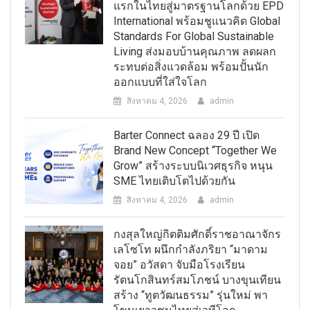
แรกในไทยสู่มาตรฐานโลกด้วย EPD
International พร้อมชูแนวคิด Global
Standards For Global Sustainable
Living ส่งมอบบ้านคุณภาพ ลดผลก
ระทบต่อสิ่งแวดล้อม พร้อมปั้นนัก
ออกแบบที่ใส่ใจโลก
สิงหาคม 4, 2026
admin
Barter Connect ฉลอง 29 ปี เปิด
Brand New Concept “Together We
Grow” สร้างระบบนิเวศธุรกิจ หนุน
SME ไทยเติบโตไปด้วยกัน
สิงหาคม 4, 2026
admin
กงสุลใหญ่กิตติมศักดิ์ราชอาณาจักร
เลโซโท ผนึกกำลังภริยา “มาดาม
จอย” อวัสดา จับมือโรงเรียน
รัตนโกสินทร์สมโภชน์ บางขุนเทียน
สร้าง “ทูตวัฒนธรรม” รุ่นใหม่ พา