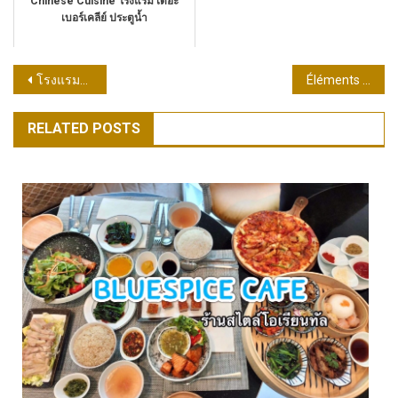
Chinese Cuisine โรงแรม เดอะ
เบอร์เคลีย์ ประตูน้ำ
แนะแนว
โรงแรม4ดาวติดหาดพัทยา แต่ราคาคนไทยจับต้องได้
Éléments Clinic – คลินิกเวชกรรม เพื่อสุขภาพและความงาม เปิดบริการอย่างเป็นทางการ
เรื่อง
RELATED POSTS