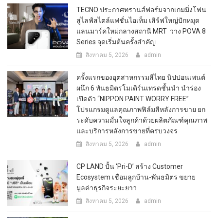
TECNO ประกาศทรานส์ฟอร์มจากเกมมิ่งโฟน
สู่ไลฟ์สไตล์แฟชั่นไอเท็ม เสิร์ฟใหญ่ปักหมุด
แลนมาร์คใหม่กลางสถานี MRT วาง POVA 8
Series จุดเริ่มต้นครั้งสำคัญ
สิงหาคม 5, 2026
admin
ครั้งแรกของอุตสาหกรรมสีไทย นิปปอนเพนต์
ผนึก 6 พันธมิตรโมเดิร์นเทรดชั้นนำ นำร่อง
เปิดตัว “NIPPON PAINT WORRY FREE”
โปรแกรมดูแลคุณภาพฟิล์มสีหลังการขาย ยก
ระดับความมั่นใจลูกค้าด้วยผลิตภัณฑ์คุณภาพ
และบริการหลังการขายที่ครบวงจร
สิงหาคม 5, 2026
admin
CP LAND ปั้น ‘Pri-D’ สร้าง Customer
Ecosystem เชื่อมลูกบ้าน-พันธมิตร ขยาย
มูลค่าธุรกิจระยะยาว
สิงหาคม 5, 2026
admin