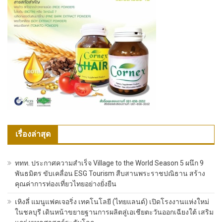
เรื่องล่าสุด
ททท. ประกาศความสำเร็จ Village to the World Season 5 ผนึก 9
พันธมิตร ขับเคลื่อน ESG Tourism สืบสานพระราชปณิธาน สร้าง
คุณค่าการท่องเที่ยวไทยอย่างยั่งยืน
เหิงลี่ แมนูแฟคเจอริ่ง เทคโนโลยี (ไทยแลนด์) เปิดโรงงานแห่งใหม่
ในชลบุรี เดินหน้าขยายฐานการผลิตสู่เอเชียตะวันออกเฉียงใต้ เสริม