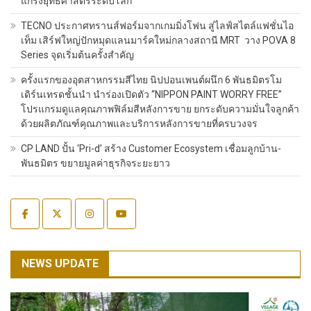
แกร่งยุทธศาสตร์ระดับโลก
TECNO ประกาศทรานส์ฟอร์มจากเกมมิ่งโฟน สู่ไลฟ์สไตล์แฟชั่นไอ
เท็ม เสิร์ฟใหญ่ปักหมุดแลนมาร์คใหม่กลางสถานี MRT วาง POVA 8
Series จุดเริ่มต้นครั้งสำคัญ
ครั้งแรกของอุตสาหกรรมสีไทย นิปปอนเพนต์ผนึก 6 พันธมิตรโม
เดิร์นเทรดชั้นนำ นำร่องเปิดตัว “NIPPON PAINT WORRY FREE”
โปรแกรมดูแลคุณภาพฟิล์มสีหลังการขาย ยกระดับความมั่นใจลูกค้า
ด้วยผลิตภัณฑ์คุณภาพและบริการหลังการขายที่ครบวงจร
CP LAND ปั้น ‘Pri-d’ สร้าง Customer Ecosystem เชื่อมลูกบ้าน-
พันธมิตร ขยายมูลค่าธุรกิจระยะยาว
NEWS UPDATE