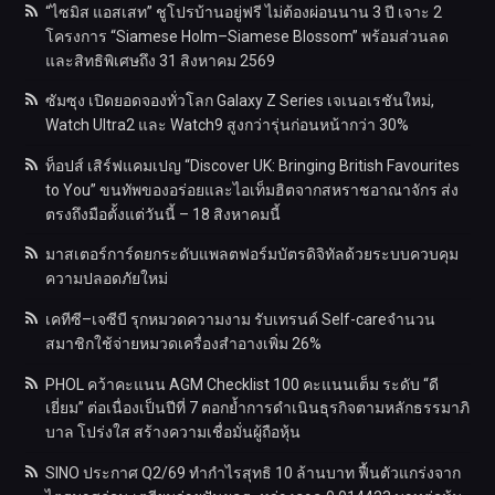
“ไซมิส แอสเสท” ชูโปรบ้านอยู่ฟรี ไม่ต้องผ่อนนาน 3 ปี เจาะ 2
โครงการ “Siamese Holm–Siamese Blossom” พร้อมส่วนลด
และสิทธิพิเศษถึง 31 สิงหาคม 2569
ซัมซุง เปิดยอดจองทั่วโลก Galaxy Z Series เจเนอเรชันใหม่,
Watch Ultra2 และ Watch9 สูงกว่ารุ่นก่อนหน้ากว่า 30%
ท็อปส์ เสิร์ฟแคมเปญ “Discover UK: Bringing British Favourites
to You” ขนทัพของอร่อยและไอเท็มฮิตจากสหราชอาณาจักร ส่ง
ตรงถึงมือตั้งแต่วันนี้ – 18 สิงหาคมนี้
มาสเตอร์การ์ดยกระดับแพลตฟอร์มบัตรดิจิทัลด้วยระบบควบคุม
ความปลอดภัยใหม่
เคทีซี–เจซีบี รุกหมวดความงาม รับเทรนด์ Self-careจำนวน
สมาชิกใช้จ่ายหมวดเครื่องสำอางเพิ่ม 26%
PHOL คว้าคะแนน AGM Checklist 100 คะแนนเต็ม ระดับ “ดี
เยี่ยม” ต่อเนื่องเป็นปีที่ 7 ตอกย้ำการดำเนินธุรกิจตามหลักธรรมาภิ
บาล โปร่งใส สร้างความเชื่อมั่นผู้ถือหุ้น
SINO ประกาศ Q2/69 ทำกำไรสุทธิ 10 ล้านบาท ฟื้นตัวแกร่งจาก