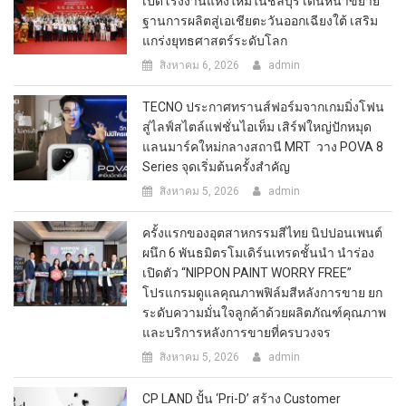
เปิดโรงงานแห่งใหม่ในชลบุรี เดินหน้าขยาย
ฐานการผลิตสู่เอเชียตะวันออกเฉียงใต้ เสริม
แกร่งยุทธศาสตร์ระดับโลก
สิงหาคม 6, 2026
admin
TECNO ประกาศทรานส์ฟอร์มจากเกมมิ่งโฟน
สู่ไลฟ์สไตล์แฟชั่นไอเท็ม เสิร์ฟใหญ่ปักหมุด
แลนมาร์คใหม่กลางสถานี MRT วาง POVA 8
Series จุดเริ่มต้นครั้งสำคัญ
สิงหาคม 5, 2026
admin
ครั้งแรกของอุตสาหกรรมสีไทย นิปปอนเพนต์
ผนึก 6 พันธมิตรโมเดิร์นเทรดชั้นนำ นำร่อง
เปิดตัว “NIPPON PAINT WORRY FREE”
โปรแกรมดูแลคุณภาพฟิล์มสีหลังการขาย ยก
ระดับความมั่นใจลูกค้าด้วยผลิตภัณฑ์คุณภาพ
และบริการหลังการขายที่ครบวงจร
สิงหาคม 5, 2026
admin
CP LAND ปั้น ‘Pri-D’ สร้าง Customer