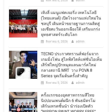
สิงหาคม 6, 2026
admin
เหิงลี่ แมนูแฟคเจอริ่ง เทคโนโลยี
(ไทยแลนด์) เปิดโรงงานแห่งใหม่ใน
ชลบุรี เดินหน้าขยายฐานการผลิตสู่
เอเชียตะวันออกเฉียงใต้ เสริมแกร่ง
ยุทธศาสตร์ระดับโลก
สิงหาคม 6, 2026
admin
TECNO ประกาศทรานส์ฟอร์มจาก
เกมมิ่งโฟน สู่ไลฟ์สไตล์แฟชั่นไอเท็ม
เสิร์ฟใหญ่ปักหมุดแลนมาร์คใหม่
กลางสถานี MRT วาง POVA 8
Series จุดเริ่มต้นครั้งสำคัญ
สิงหาคม 5, 2026
admin
ครั้งแรกของอุตสาหกรรมสีไทย
นิปปอนเพนต์ผนึก 6 พันธมิตรโม
เดิร์นเทรดชั้นนำ นำร่องเปิดตัว
“NIPPON PAINT WORRY FREE”