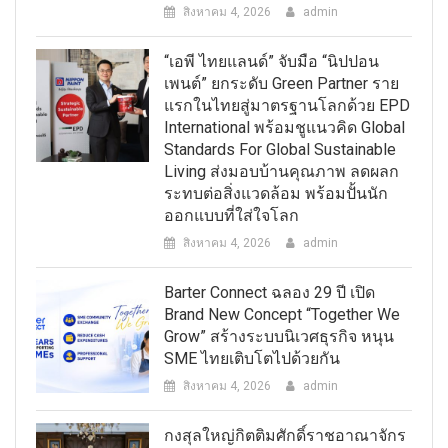
สิงหาคม 4, 2026
admin
“เอพี ไทยแลนด์” จับมือ “นิปปอน
เพนต์” ยกระดับ Green Partner ราย
แรกในไทยสู่มาตรฐานโลกด้วย EPD
International พร้อมชูแนวคิด Global
Standards For Global Sustainable
Living ส่งมอบบ้านคุณภาพ ลดผลก
ระทบต่อสิ่งแวดล้อม พร้อมปั้นนัก
ออกแบบที่ใส่ใจโลก
สิงหาคม 4, 2026
admin
Barter Connect ฉลอง 29 ปี เปิด
Brand New Concept “Together We
Grow” สร้างระบบนิเวศธุรกิจ หนุน
SME ไทยเติบโตไปด้วยกัน
สิงหาคม 4, 2026
admin
กงสุลใหญ่กิตติมศักดิ์ราชอาณาจักร