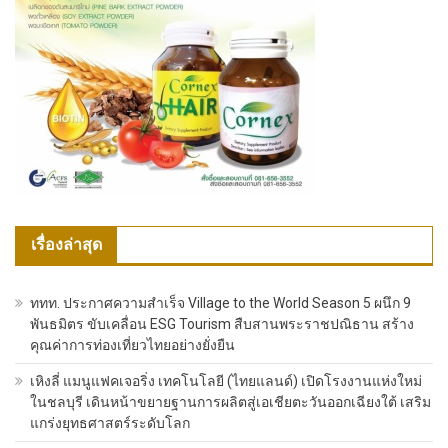
เรื่องล่าสุด
ททท. ประกาศความสำเร็จ Village to the World Season 5 ผนึก 9
พันธมิตร ขับเคลื่อน ESG Tourism สืบสานพระราชปณิธาน สร้าง
คุณค่าการท่องเที่ยวไทยอย่างยั่งยืน
เหิงลี่ แมนูแฟคเจอริ่ง เทคโนโลยี (ไทยแลนด์) เปิดโรงงานแห่งใหม่
ในชลบุรี เดินหน้าขยายฐานการผลิตสู่เอเชียตะวันออกเฉียงใต้ เสริม
แกร่งยุทธศาสตร์ระดับโลก