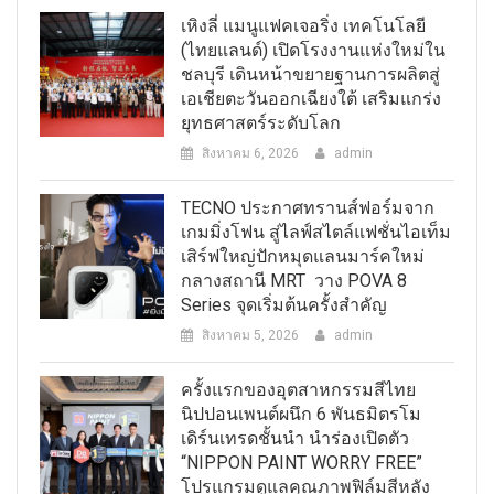
เหิงลี่ แมนูแฟคเจอริ่ง เทคโนโลยี
(ไทยแลนด์) เปิดโรงงานแห่งใหม่ใน
ชลบุรี เดินหน้าขยายฐานการผลิตสู่
เอเชียตะวันออกเฉียงใต้ เสริมแกร่ง
ยุทธศาสตร์ระดับโลก
สิงหาคม 6, 2026
admin
TECNO ประกาศทรานส์ฟอร์มจาก
เกมมิ่งโฟน สู่ไลฟ์สไตล์แฟชั่นไอเท็ม
เสิร์ฟใหญ่ปักหมุดแลนมาร์คใหม่
กลางสถานี MRT วาง POVA 8
Series จุดเริ่มต้นครั้งสำคัญ
สิงหาคม 5, 2026
admin
ครั้งแรกของอุตสาหกรรมสีไทย
นิปปอนเพนต์ผนึก 6 พันธมิตรโม
เดิร์นเทรดชั้นนำ นำร่องเปิดตัว
“NIPPON PAINT WORRY FREE”
โปรแกรมดูแลคุณภาพฟิล์มสีหลัง