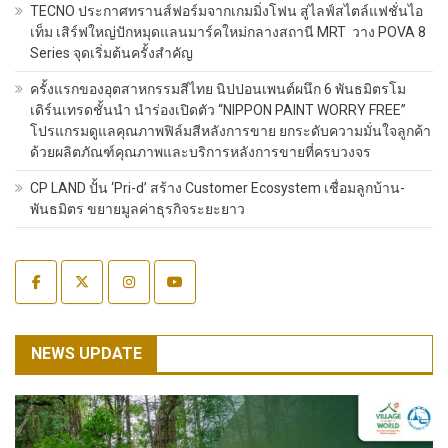
TECNO ประกาศทรานส์ฟอร์มจากเกมมิ่งโฟน สู่ไลฟ์สไตล์แฟชั่นไอ
เท็ม เสิร์ฟใหญ่ปักหมุดแลนมาร์คใหม่กลางสถานี MRT วาง POVA 8
Series จุดเริ่มต้นครั้งสำคัญ
ครั้งแรกของอุตสาหกรรมสีไทย นิปปอนเพนต์ผนึก 6 พันธมิตรโม
เดิร์นเทรดชั้นนำ นำร่องเปิดตัว “NIPPON PAINT WORRY FREE”
โปรแกรมดูแลคุณภาพฟิล์มสีหลังการขาย ยกระดับความมั่นใจลูกค้า
ด้วยผลิตภัณฑ์คุณภาพและบริการหลังการขายที่ครบวงจร
CP LAND ปั้น ‘Pri-d’ สร้าง Customer Ecosystem เชื่อมลูกบ้าน-
พันธมิตร ขยายมูลค่าธุรกิจระยะยาว
NEWS UPDATE