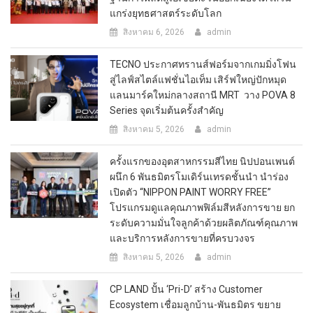
แกร่งยุทธศาสตร์ระดับโลก
สิงหาคม 6, 2026
admin
TECNO ประกาศทรานส์ฟอร์มจากเกมมิ่งโฟน
สู่ไลฟ์สไตล์แฟชั่นไอเท็ม เสิร์ฟใหญ่ปักหมุด
แลนมาร์คใหม่กลางสถานี MRT วาง POVA 8
Series จุดเริ่มต้นครั้งสำคัญ
สิงหาคม 5, 2026
admin
ครั้งแรกของอุตสาหกรรมสีไทย นิปปอนเพนต์
ผนึก 6 พันธมิตรโมเดิร์นเทรดชั้นนำ นำร่อง
เปิดตัว “NIPPON PAINT WORRY FREE”
โปรแกรมดูแลคุณภาพฟิล์มสีหลังการขาย ยก
ระดับความมั่นใจลูกค้าด้วยผลิตภัณฑ์คุณภาพ
และบริการหลังการขายที่ครบวงจร
สิงหาคม 5, 2026
admin
CP LAND ปั้น ‘Pri-D’ สร้าง Customer
Ecosystem เชื่อมลูกบ้าน-พันธมิตร ขยาย