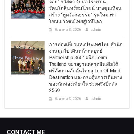
จอย” อวัสดา จับมือโรงเรียน
รัตนโกสินทร์สมโภชน์ บางขุนเทียน
สร้าง “ทูตวัฒนธรรม” รุ่นใหม่ พา
โขนเยาวชนไทยสู่เวทีโลก
สิงหาคม 3, 2026
admin
การท่องเที่ยวแห่งประเทศไทย สำนัก
งานมุมไบ เดินหน้ากลยุทธ์
Partnership 360° ผนึก Team
Thailand ขยายฐานตลาดอินเดียใต้–
ศรีลังกา ผลักดันไทยสู่ Top Of Mind
Destination และกระตุ้นการเดินทาง
ของนักท่องเที่ยวในช่วงครึ่งปีหลัง
2569
สิงหาคม 3, 2026
admin
CONTACT ME