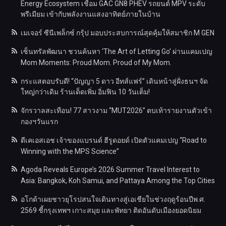
Energy Ecosystem เชื่อม GAC GN8 PHEV รถยนต์ MPV ระดับ
พรีเมียม เข้ากับพลังงานแสงอาทิตย์ภายในบ้าน
เมเจอร์ ซีนีเพล็กซ์ กรุ้ป มอบประสบการณ์สุดคุ้มให้สมาชิก M GEN
เซ็นทรัลพัฒนา ชวนค้นหา ‘The Art of Letting Go’ ผ่านแคมเปญ
Mom Moments: Proud Mom. Proud of My Mom.
กระแสตอบรับดี! “ปัญญา 5 ดาว อีทส์แฟร์” เดินหน้าสู่ฝั่งธนฯ จัด
ใหญ่กว่าเดิม ร้านเด็ดเพิ่ม อิ่มฟิน 10 วันเต็ม!
จักรวาลสะเทือน! 77 สาวงาม “MUT2026” ตบเท้ารายงานตัวเข้า
กองฯวันแรก
ดีเคเอสเอช เจ้าของแบรนด์ ฮีรูดอยด์ เปิดตัวแคมเปญ “Road to
Winning with the MPS Science”
Agoda Reveals Europe’s 2026 Summer Travel Interest to
Asia: Bangkok, Koh Samui, and Pattaya Among the Top Cities
อโกด้าเผยชาวยุโรปสนใจเดินทางสู่เอเชียในช่วงฤดูร้อนปีพ.ศ.
2569 ชี้กรุงเทพฯ เกาะสมุย และพัทยา ติดอันดับเมืองยอดนิยม