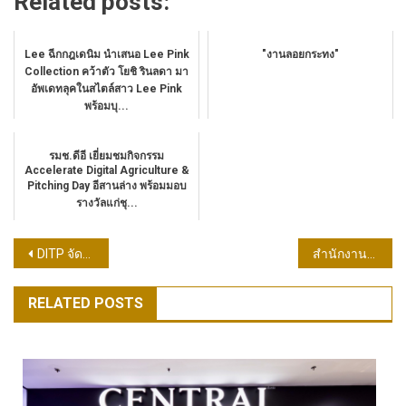
Related posts:
Lee ฉีกกฎเดนิม นำเสนอ Lee Pink
"งานลอยกระทง"
Collection คว้าตัว โยชิ รินลดา มา
อัพเดทลุคในสไตล์สาว Lee Pink
พร้อมบุ...
รมช.ดีอี เยี่ยมชมกิจกรรม
Accelerate Digital Agriculture &
Pitching Day อีสานล่าง พร้อมมอบ
รางวัลแก่ชุ...
แนะแนว
DITP จัดเจรจาธุรกิจให้ SMEs ต้นกล้า ทู โกล กับห้างค้าปลีก หวังรับออเดอร์ 1 ปี 100 ล้านบาท
สำนักงานส่งเสริมการค้าในต่างประเทศกรุงกัวลาลัมเปอร์ โชว์ผลงานโปรเจคเด่น โกยเงินเข้าประเทศหลายสิบล้าน
เรื่อง
RELATED POSTS