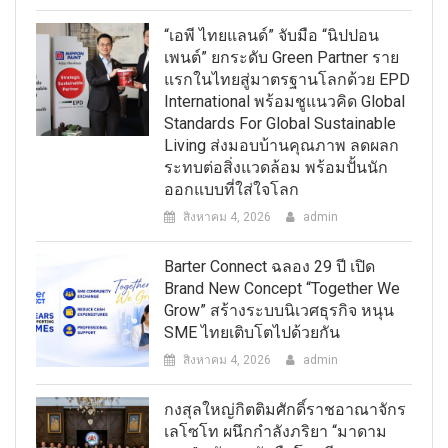
“เอพี ไทยแลนด์” จับมือ “นิปปอน
เพนต์” ยกระดับ Green Partner ราย
แรกในไทยสู่มาตรฐานโลกด้วย EPD
International พร้อมชูแนวคิด Global
Standards For Global Sustainable
Living ส่งมอบบ้านคุณภาพ ลดผลก
ระทบต่อสิ่งแวดล้อม พร้อมปั้นนัก
ออกแบบที่ใส่ใจโลก
สิงหาคม 4, 2026
admin
Barter Connect ฉลอง 29 ปี เปิด
Brand New Concept “Together We
Grow” สร้างระบบนิเวศธุรกิจ หนุน
SME ไทยเติบโตไปด้วยกัน
สิงหาคม 4, 2026
admin
กงสุลใหญ่กิตติมศักดิ์ราชอาณาจักร
เลโซโท ผนึกกำลังภริยา “มาดาม