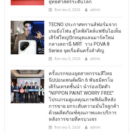
ยุทธศาสตร์ระดับโลก
สิงหาคม 6, 2026
admin
TECNO ประกาศทรานส์ฟอร์มจาก
เกมมิ่งโฟน สู่ไลฟ์สไตล์แฟชั่นไอเท็ม
เสิร์ฟใหญ่ปักหมุดแลนมาร์คใหม่
กลางสถานี MRT วาง POVA 8
Series จุดเริ่มต้นครั้งสำคัญ
สิงหาคม 5, 2026
admin
ครั้งแรกของอุตสาหกรรมสีไทย
นิปปอนเพนต์ผนึก 6 พันธมิตรโม
เดิร์นเทรดชั้นนำ นำร่องเปิดตัว
“NIPPON PAINT WORRY FREE”
โปรแกรมดูแลคุณภาพฟิล์มสีหลัง
การขาย ยกระดับความมั่นใจลูกค้า
ด้วยผลิตภัณฑ์คุณภาพและบริการ
หลังการขายที่ครบวงจร
สิงหาคม 5, 2026
admin