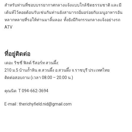
สำหรับท่านที่ชอบบรรยากาศกลางแจ้งแบบใกล้ชิดธรรมชาติ และมี
เต้นท์ไว้คอยต้อนรับเช่นกันท่านยังสามารถอิ่มอร่อยกับเมนูอาหารอัน
หลากหลายที่รอให้ท่านมาลิ้มลอง ทั้งยังมีกิจกรรมกลางแจ้งอย่างรถ
ATV
ที่อยู่ติดต่อ
เดอะ ริชชี่ ฟิลด์ รีสอร์ท สวนผึ้ง:
210 ม.5 บ้านถ้ำหิน ต.สวนผึ้ง อ.สวนผึ้ง จ.ราชบุรี ประเทศไทย
ติดต่อสอบถาม (เวลา 08.00 – 20.00 น.)
คุณนิด T 094-662-3694‬
E-mail : therichyfield.nid@gmail.com