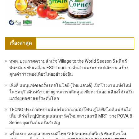
เรื่องล่าสุด
ททท. ประกาศความสำเร็จ Village to the World Season 5 ผนึก 9
พันธมิตร ขับเคลื่อน ESG Tourism สืบสานพระราชปณิธาน สร้าง
คุณค่าการท่องเที่ยวไทยอย่างยั่งยืน
เหิงลี่ แมนูแฟคเจอริ่ง เทคโนโลยี (ไทยแลนด์) เปิดโรงงานแห่งใหม่
ในชลบุรี เดินหน้าขยายฐานการผลิตสู่เอเชียตะวันออกเฉียงใต้ เสริม
แกร่งยุทธศาสตร์ระดับโลก
TECNO ประกาศทรานส์ฟอร์มจากเกมมิ่งโฟน สู่ไลฟ์สไตล์แฟชั่นไอ
เท็ม เสิร์ฟใหญ่ปักหมุดแลนมาร์คใหม่กลางสถานี MRT วาง POVA 8
Series จุดเริ่มต้นครั้งสำคัญ
ครั้งแรกของอุตสาหกรรมสีไทย นิปปอนเพนต์ผนึก 6 พันธมิตรโม