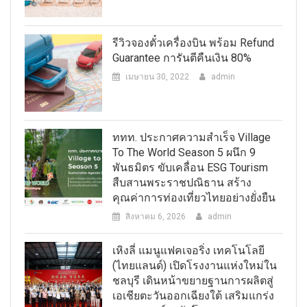
รีวิวจองตั๋วเครื่องบิน พร้อม Refund
Guarantee การันตีคืนเงิน 80%
เมษายน 30, 2022
admin
ททท. ประกาศความสำเร็จ Village
To The World Season 5 ผนึก 9
พันธมิตร ขับเคลื่อน ESG Tourism
สืบสานพระราชปณิธาน สร้าง
คุณค่าการท่องเที่ยวไทยอย่างยั่งยืน
สิงหาคม 6, 2026
admin
เหิงลี่ แมนูแฟคเจอริ่ง เทคโนโลยี
(ไทยแลนด์) เปิดโรงงานแห่งใหม่ใน
ชลบุรี เดินหน้าขยายฐานการผลิตสู่
เอเชียตะวันออกเฉียงใต้ เสริมแกร่ง