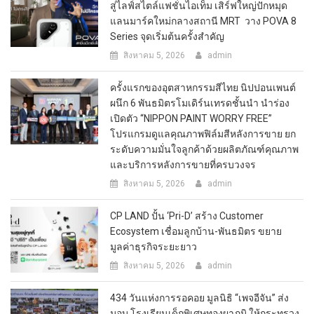
สู่ไลฟ์สไตล์แฟชั่นไอเท็ม เสิร์ฟใหญ่ปักหมุด
แลนมาร์คใหม่กลางสถานี MRT วาง POVA 8
Series จุดเริ่มต้นครั้งสำคัญ
สิงหาคม 5, 2026
admin
ครั้งแรกของอุตสาหกรรมสีไทย นิปปอนเพนต์
ผนึก 6 พันธมิตรโมเดิร์นเทรดชั้นนำ นำร่อง
เปิดตัว “NIPPON PAINT WORRY FREE”
โปรแกรมดูแลคุณภาพฟิล์มสีหลังการขาย ยก
ระดับความมั่นใจลูกค้าด้วยผลิตภัณฑ์คุณภาพ
และบริการหลังการขายที่ครบวงจร
สิงหาคม 5, 2026
admin
CP LAND ปั้น ‘Pri-D’ สร้าง Customer
Ecosystem เชื่อมลูกบ้าน-พันธมิตร ขยาย
มูลค่าธุรกิจระยะยาว
สิงหาคม 5, 2026
admin
434 วันแห่งการรอคอย มูลนิธิ “เพจอีจัน” ส่ง
มอบ โรงเรียนเด็กพิเศษทองผาภูมิ ให้กระทรวง