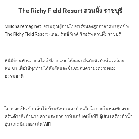
The Richy Field Resort สวนผึ้ง ราชบุรี
Millionairemag.net ชวนคุณผู้อ่านไปชาร์จพลังสูดอากาศบริสุทธิ์ ที่
The Richy Field Resort -เดอะ ริชชี่ ฟิลด์ รีสอร์ท สวนผึ้ง ราชบุรี
ที่นี่มีบ้านพักหลายสไตล์ ที่ออกแบบให้กลมกลืนกับทิวทัศน์แวดล้อม
หุบเขา เพื่อให้ทุกท่านได้สัมผัสและชื่นชมกับความงดงามของ
ธรรมชาติ
ไม่ว่าจะเป็น บ้านต้นไม้ บ้านรังนก และบ้านส้มโอ ภายในห้องพักครบ
ครันด้วยสิ่งอำนวย ความสะดวก อาทิ แอร์ เคเบิ้ลทีวี ตู้เย็น เครื่องทำน้ำ
อุ่น และ อินเตอร์เน็ต WIFI