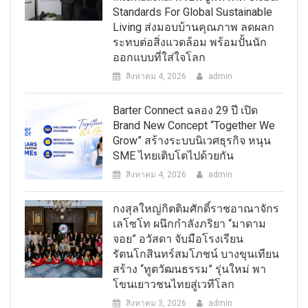
Standards For Global Sustainable
Living ส่งมอบบ้านคุณภาพ ลดผลก
ระทบต่อสิ่งแวดล้อม พร้อมปั้นนัก
ออกแบบที่ใส่ใจโลก
สิงหาคม 4, 2026
admin
Barter Connect ฉลอง 29 ปี เปิด
Brand New Concept “Together We
Grow” สร้างระบบนิเวศธุรกิจ หนุน
SME ไทยเติบโตไปด้วยกัน
สิงหาคม 4, 2026
admin
กงสุลใหญ่กิตติมศักดิ์ราชอาณาจักร
เลโซโท ผนึกกำลังภริยา “มาดาม
จอย” อวัสดา จับมือโรงเรียน
รัตนโกสินทร์สมโภชน์ บางขุนเทียน
สร้าง “ทูตวัฒนธรรม” รุ่นใหม่ พา
โขนเยาวชนไทยสู่เวทีโลก
สิงหาคม 3, 2026
admin