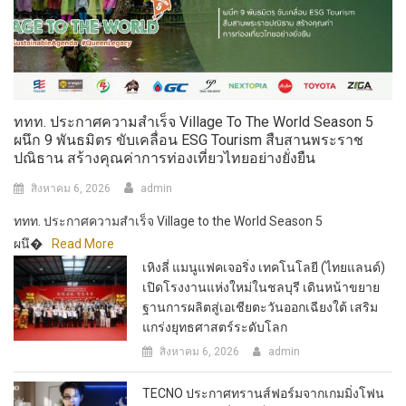
ททท. ประกาศความสำเร็จ Village To The World Season 5
ผนึก 9 พันธมิตร ขับเคลื่อน ESG Tourism สืบสานพระราช
ปณิธาน สร้างคุณค่าการท่องเที่ยวไทยอย่างยั่งยืน
สิงหาคม 6, 2026
admin
ททท. ประกาศความสำเร็จ Village to the World Season 5
ผนึ�
Read More
เหิงลี่ แมนูแฟคเจอริ่ง เทคโนโลยี (ไทยแลนด์)
เปิดโรงงานแห่งใหม่ในชลบุรี เดินหน้าขยาย
ฐานการผลิตสู่เอเชียตะวันออกเฉียงใต้ เสริม
แกร่งยุทธศาสตร์ระดับโลก
สิงหาคม 6, 2026
admin
TECNO ประกาศทรานส์ฟอร์มจากเกมมิ่งโฟน