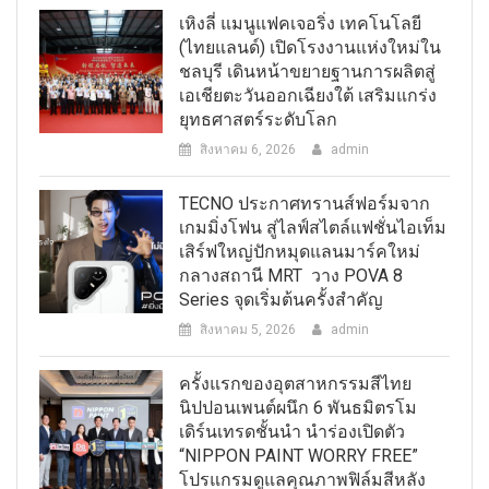
เหิงลี่ แมนูแฟคเจอริ่ง เทคโนโลยี
(ไทยแลนด์) เปิดโรงงานแห่งใหม่ใน
ชลบุรี เดินหน้าขยายฐานการผลิตสู่
เอเชียตะวันออกเฉียงใต้ เสริมแกร่ง
ยุทธศาสตร์ระดับโลก
สิงหาคม 6, 2026
admin
TECNO ประกาศทรานส์ฟอร์มจาก
เกมมิ่งโฟน สู่ไลฟ์สไตล์แฟชั่นไอเท็ม
เสิร์ฟใหญ่ปักหมุดแลนมาร์คใหม่
กลางสถานี MRT วาง POVA 8
Series จุดเริ่มต้นครั้งสำคัญ
สิงหาคม 5, 2026
admin
ครั้งแรกของอุตสาหกรรมสีไทย
นิปปอนเพนต์ผนึก 6 พันธมิตรโม
เดิร์นเทรดชั้นนำ นำร่องเปิดตัว
“NIPPON PAINT WORRY FREE”
โปรแกรมดูแลคุณภาพฟิล์มสีหลัง