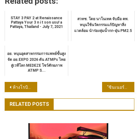
Related posts:
STAY 3 PAY 2 at Renaissance
​สวทช. โดย นาโนเทค จับมือ คพ.
Pattaya Your 3 n i t son usu! a
หนุนใช้นวัตกรรมแก้ปัญหาสิ่ง
Pattaya, Thailand - July 7, 2021
แวดล้อม นำร่องลุ่มน้ำกก-ฝุ่น PM2.5
อย. หนุนอุตสาหกรรมการแพทย์ขั้นสูง
จัด อย.EXPO 2026 ดัน ATMPs ไทย
สู่เวทีโลก MEDEZE โชว์ศักยภาพ
ATMP S...
แนะแนว
ห้างโรบินสัน เปิดวาร์ป 10 ไอเท็มน่า CF! พร้อมดีลเด็ดสุดคุ้ม! ในแคมเปญ “ROBINSON MEGA PAYDAY” #ลดสะเทือนสิ้นเดือนต้องได้ช้อป
“ซินเนอร์จี้ เวิล์ดไวด์” ธุรกิจดังจากอเมริกา ฉลองก้าวสู่ปีที่ 25 ในประเทศไทย
เรื่อง
RELATED POSTS