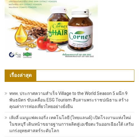
เรื่องล่าสุด
ททท. ประกาศความสำเร็จ Village to the World Season 5 ผนึก 9
พันธมิตร ขับเคลื่อน ESG Tourism สืบสานพระราชปณิธาน สร้าง
คุณค่าการท่องเที่ยวไทยอย่างยั่งยืน
เหิงลี่ แมนูแฟคเจอริ่ง เทคโนโลยี (ไทยแลนด์) เปิดโรงงานแห่งใหม่
ในชลบุรี เดินหน้าขยายฐานการผลิตสู่เอเชียตะวันออกเฉียงใต้ เสริม
แกร่งยุทธศาสตร์ระดับโลก