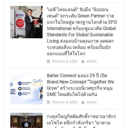
“เอพี ไทยแลนด์” จับมือ “นิปปอน
เพนต์” ยกระดับ Green Partner ราย
แรกในไทยสู่มาตรฐานโลกด้วย EPD
International พร้อมชูแนวคิด Global
Standards For Global Sustainable
Living ส่งมอบบ้านคุณภาพ ลดผลก
ระทบต่อสิ่งแวดล้อม พร้อมปั้นนัก
ออกแบบที่ใส่ใจโลก
สิงหาคม 4, 2026
admin
Barter Connect ฉลอง 29 ปี เปิด
Brand New Concept “Together We
Grow” สร้างระบบนิเวศธุรกิจ หนุน
SME ไทยเติบโตไปด้วยกัน
สิงหาคม 4, 2026
admin
กงสุลใหญ่กิตติมศักดิ์ราชอาณาจักร
เลโซโท ผนึกกำลังภริยา “มาดาม