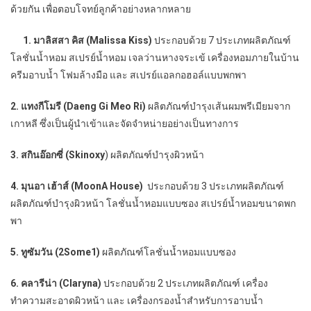
ด้วยกัน เพื่อตอบโจทย์ลูกค้าอย่างหลากหลาย
1. มาลิสสา คิส (Malissa Kiss)
ประกอบด้วย 7 ประเภทผลิตภัณฑ์
โลชั่นน้ำหอม สเปรย์น้ำหอม เจลว่านหางจระเข้ เครื่องหอมภายในบ้าน
ครีมอาบน้ำ โฟมล้างมือ และ สเปรย์แอลกอฮอล์แบบพกพา
2.
แทงกีโมรี
(Daeng Gi Meo Ri)
ผลิตภัณฑ์บำรุงเส้นผมพรีเมียมจาก
เกาหลี ซึ่งเป็นผู้นำเข้าและจัดจำหน่ายอย่างเป็นทางการ
3. สกินอ๊อกซี่ (Skinoxy
) ผลิตภัณฑ์บำรุงผิวหน้า
4.
มุนอา เฮ้าส์
(MoonA House)
ประกอบด้วย 3 ประเภทผลิตภัณฑ์
ผลิตภัณฑ์บำรุงผิวหน้า โลชั่นน้ำหอมแบบซอง สเปรย์น้ำหอมขนาดพก
พา
5.
ทูซัมวัน
(2Some1)
ผลิตภัณฑ์โลชั่นน้ำหอมแบบซอง
6. คลารีน่า (Claryna)
ประกอบด้วย 2 ประเภทผลิตภัณฑ์ เครื่อง
ทำความสะอาดผิวหน้า และ เครื่องกรองน้ำสำหรับการอาบน้ำ