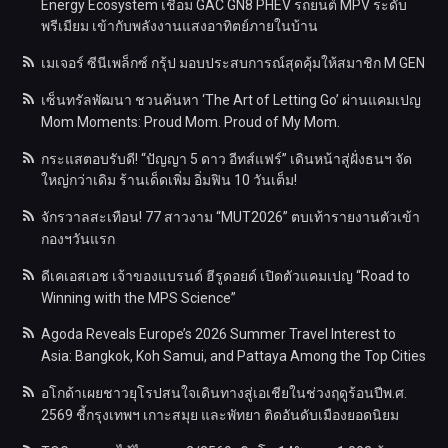
Energy Ecosystem เชื่อม GAC GN8 PHEV รถยนต์ MPV ระดับ
พรีเมียม เข้ากับพลังงานแสงอาทิตย์ภายในบ้าน
เมเจอร์ ซีนีเพล็กซ์ กรุ้ป มอบประสบการณ์สุดคุ้มให้สมาชิก M GEN
เซ็นทรัลพัฒนา ชวนค้นหา ‘The Art of Letting Go’ ผ่านแคมเปญ
Mom Moments: Proud Mom. Proud of My Mom.
กระแสตอบรับดี! “ปัญญา 5 ดาว อีทส์แฟร์” เดินหน้าสู่ฝั่งธนฯ จัด
ใหญ่กว่าเดิม ร้านเด็ดเพิ่ม อิ่มฟิน 10 วันเต็ม!
จักรวาลสะเทือน! 77 สาวงาม “MUT2026” ตบเท้ารายงานตัวเข้า
กองฯวันแรก
ดีเคเอสเอช เจ้าของแบรนด์ ฮีรูดอยด์ เปิดตัวแคมเปญ “Road to
Winning with the MPS Science”
Agoda Reveals Europe’s 2026 Summer Travel Interest to
Asia: Bangkok, Koh Samui, and Pattaya Among the Top Cities
อโกด้าเผยชาวยุโรปสนใจเดินทางสู่เอเชียในช่วงฤดูร้อนปีพ.ศ.
2569 ชี้กรุงเทพฯ เกาะสมุย และพัทยา ติดอันดับเมืองยอดนิยม