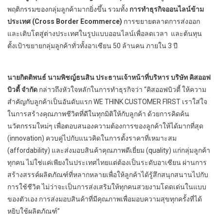
พฤติกรรมของกลุ่มลูกค้ามากยิ่งขึ้น รวมทั้ง
การทำธุรกิจออนไลน์ข้าม
ประเทศ (
Cross Border Ecommerce)
การขยายตลาดการส่งออก
และเติบโตสู่ต่างประเทศในรูปแบบออนไลน์เพื่อลดเวลา และต้นทุน
ตั้งเป้าขยายกลุ่มลูกค้าทั่วทั้งอาเซียน 50 ล้านคน ภายใน 3 ปี
นายกิตติพนธ์ นามพิชญ์ธนสิน ประธานเจ้าหน้าที่บริหาร บริษัท คิสออฟ
บิวตี้ จำกัด
กล่าวถึงหัวใจหลักในการทำธุรกิจว่า “คิสออฟบิวตี้ ให้ความ
สำคัญกับลูกค้าเป็นอันดับแรก WE THINK CUSTOMER FIRST เราใส่ใจ
ในการสร้างคุณภาพชีวิตที่ดีในทุกมิติให้กับลูกค้า ด้วยการคิดค้น
นวัตกรรมใหม่ๆ เพื่อตอบสนองความต้องการของลูกค้าให้ได้มากที่สุด
(innovation) ควบคู่ไปกับแนวคิดในการตั้งราคาที่เหมาะสม
(affordability) และส่งมอบสินค้าคุณภาพดีเยี่ยม (quality) แก่กลุ่มลูกค้า
ทุกคน ไม่ใช่แค่เพียงในประเทศไทยแต่ต้องเป็นระดับอาเซียน ผ่านการ
สร้างสรรค์ผลิตภัณฑ์ที่หลากหลายเพื่อให้ลูกค้าได้รู้สึกสนุกสนานไปกับ
การใช้ชีวิต ไม่ว่าจะเป็นการส่งเสริมให้ทุกคนสวยงามโดดเด่นในแบบ
ของตัวเอง การส่งมอบสินค้าที่มีคุณภาพเพื่อมอบความสุขทุกครั้งที่ได้
หยิบใช้ผลิตภัณฑ์”