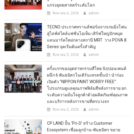
แกร่งยุทธศาสตร์ระดับโลก
สิงหาคม 6, 2026
admin
TECNO ประกาศทรานส์ฟอร์มจากเกมมิ่งโฟน
สู่ไลฟ์สไตล์แฟชั่นไอเท็ม เสิร์ฟใหญ่ปักหมุด
แลนมาร์คใหม่กลางสถานี MRT วาง POVA 8
Series จุดเริ่มต้นครั้งสำคัญ
สิงหาคม 5, 2026
admin
ครั้งแรกของอุตสาหกรรมสีไทย นิปปอนเพนต์
ผนึก 6 พันธมิตรโมเดิร์นเทรดชั้นนำ นำร่อง
เปิดตัว “NIPPON PAINT WORRY FREE”
โปรแกรมดูแลคุณภาพฟิล์มสีหลังการขาย ยก
ระดับความมั่นใจลูกค้าด้วยผลิตภัณฑ์คุณภาพ
และบริการหลังการขายที่ครบวงจร
สิงหาคม 5, 2026
admin
CP LAND ปั้น ‘Pri-D’ สร้าง Customer
Ecosystem เชื่อมลูกบ้าน-พันธมิตร ขยาย