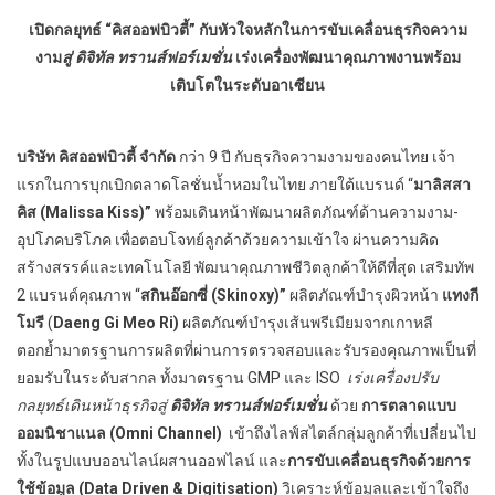
เปิดกลยุทธ์ “คิสออฟบิวตี้” กับหัวใจหลักในการขับเคลื่อนธุรกิจความ
งาม
สู่ ดิจิทัล ทรานส์ฟอร์เมชั่น
เร่งเครื่องพัฒนาคุณภาพงานพร้อม
เติบโตใน
ระดับอาเซียน
บริษัท คิสออฟบิวตี้ จำกัด
กว่า 9 ปี กับธุรกิจความงามของคนไทย เจ้า
แรกในการบุกเบิกตลาดโลชั่นน้ำหอมในไทย ภายใต้แบรนด์ “
มาลิสสา
คิส (Malissa Kiss)”
พร้อมเดินหน้าพัฒนาผลิตภัณฑ์ด้านความงาม-
อุปโภคบริโภค เพื่อตอบโจทย์ลูกค้าด้วยความเข้าใจ ผ่านความคิด
สร้างสรรค์และเทคโนโลยี พัฒนาคุณภาพชีวิตลูกค้าให้ดีที่สุด เสริมทัพ
2 แบรนด์คุณภาพ “
สกินอ๊อกซี่ (Skinoxy)”
ผลิตภัณฑ์บำรุงผิวหน้า
แทงกี
โมรี
(
Daeng Gi Meo Ri)
ผลิตภัณฑ์บำรุงเส้นพรีเมียมจากเกาหลี
ตอกย้ำมาตรฐานการผลิตที่ผ่านการตรวจสอบและรับรองคุณภาพเป็นที่
ยอมรับในระดับสากล ทั้งมาตรฐาน GMP และ ISO
เร่งเครื่องปรับ
กลยุทธ์เดินหน้าธุรกิจสู่
ดิจิทัล ทรานส์ฟอร์เมชั่น
ด้วย
การตลาดแบบ
ออมนิชาแนล
(Omni Channel)
เข้าถึงไลฟ์สไตล์กลุ่มลูกค้าที่เปลี่ยนไป
ทั้งในรูปแบบออนไลน์ผสานออฟไลน์ และ
การขับเคลื่อนธุรกิจด้วยการ
ใช้ข้อมูล (
Data Driven & Digitisation)
วิเคราะห์ข้อมูลและเข้าใจถึง