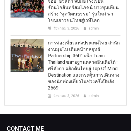
จอย” อวัสดา จับมือโรงเรียน
รัตนโกสินทร์สมโภชน์ บางขุนเทียน
สร้าง “ทูตวัฒนธรรม” รุ่นใหม่ พา
โขนเยาวชนไทยสู่เวทีโลก
สิงหาคม 3, 2026
admin
การท่องเที่ยวแห่งประเทศไทย สำนัก
งานมุมไบ เดินหน้ากลยุทธ์
Partnership 360° ผนึก Team
Thailand ขยายฐานตลาดอินเดียใต้–
ศรีลังกา ผลักดันไทยสู่ Top Of Mind
Destination และกระตุ้นการเดินทาง
ของนักท่องเที่ยวในช่วงครึ่งปีหลัง
2569
สิงหาคม 3, 2026
admin
CONTACT ME