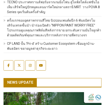
TECNO ประกาศทรานส์ฟอร์มจากเกมมิ่งโฟน สู่ไลฟ์สไตล์แฟชั่นไอ
เท็ม เสิร์ฟใหญ่ปักหมุดแลนมาร์คใหม่กลางสถานี MRT วาง POVA 8
Series จุดเริ่มต้นครั้งสำคัญ
ครั้งแรกของอุตสาหกรรมสีไทย นิปปอนเพนต์ผนึก 6 พันธมิตรโม
เดิร์นเทรดชั้นนำ นำร่องเปิดตัว “NIPPON PAINT WORRY FREE”
โปรแกรมดูแลคุณภาพฟิล์มสีหลังการขาย ยกระดับความมั่นใจลูกค้า
ด้วยผลิตภัณฑ์คุณภาพและบริการหลังการขายที่ครบวงจร
CP LAND ปั้น ‘Pri-d’ สร้าง Customer Ecosystem เชื่อมลูกบ้าน-
พันธมิตร ขยายมูลค่าธุรกิจระยะยาว
NEWS UPDATE