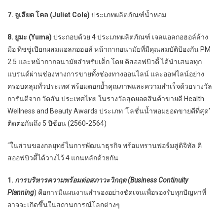
7. จูเลียต โคล (Juliet Cole)
ประเภทผลิตภัณฑ์น้ำหอม
8. ยูมะ (Yuma)
ประกอบด้วย 4 ประเภทผลิตภัณฑ์ เจลแอลกอฮอล์ล้าง
มือ ทิชชู่เปียกผสมแอลกอฮอล์ หน้ากากอนามัยที่มีคุณสมบัติป้องกัน PM
2.5 และหน้ากากอนามัยสำหรับเด็ก โดย คิสออฟบิวตี้ ได้นำเสนอทุก
แบรนด์ผ่านช่องทางการขายทั้งช่องทางออนไลน์ และออฟไลน์อย่าง
ครอบคลุมทั่วประเทศ พร้อมตอกย้ำคุณภาพและความสำเร็จด้วยรางวัล
การันตีจาก วัตสัน ประเทศไทย ในรางวัลสุดยอดสินค้าขายดี Health
Wellness and Beauty Awards ประเภท ‘โลชั่นน้ำหอมยอดขายดีที่สุด’
ติดต่อกันถึง 5 ปีซ้อน (2560-2564)
“ในส่วนของกลยุทธ์ในการพัฒนาธุรกิจ พร้อมทรานฟอร์มสู่ดิจิทัล คิ
สออฟบิวตี้ได้วางไว้ 4 แกนหลักด้วยกัน
1.
การบริหารความพร้อมต่อสภาวะวิกฤต (
Business Continuity
Planning
) คือการมีแผนงานสำรองอย่างชัดเจนเพื่อรองรับทุกปัญหาที่
อาจจะเกิดขึ้นในสถานการณ์โลกต่างๆ