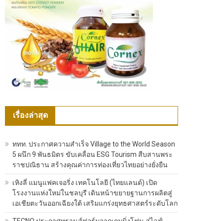
เรื่องล่าสุด
ททท. ประกาศความสำเร็จ Village to the World Season
5 ผนึก 9 พันธมิตร ขับเคลื่อน ESG Tourism สืบสานพระ
ราชปณิธาน สร้างคุณค่าการท่องเที่ยวไทยอย่างยั่งยืน
เหิงลี่ แมนูแฟคเจอริ่ง เทคโนโลยี (ไทยแลนด์) เปิด
โรงงานแห่งใหม่ในชลบุรี เดินหน้าขยายฐานการผลิตสู่
เอเชียตะวันออกเฉียงใต้ เสริมแกร่งยุทธศาสตร์ระดับโลก
TECNO ประกาศทรานส์ฟอร์มจากเกมมิ่งโฟน สู่ไลฟ์