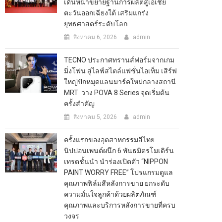
เดินหน้าขยายฐานการผลิตสู่เอเชีย
ตะวันออกเฉียงใต้ เสริมแกร่ง
ยุทธศาสตร์ระดับโลก
สิงหาคม 6, 2026
admin
TECNO ประกาศทรานส์ฟอร์มจากเกม
มิ่งโฟน สู่ไลฟ์สไตล์แฟชั่นไอเท็ม เสิร์ฟ
ใหญ่ปักหมุดแลนมาร์คใหม่กลางสถานี
MRT วาง POVA 8 Series จุดเริ่มต้น
ครั้งสำคัญ
สิงหาคม 5, 2026
admin
ครั้งแรกของอุตสาหกรรมสีไทย
นิปปอนเพนต์ผนึก 6 พันธมิตรโมเดิร์น
เทรดชั้นนำ นำร่องเปิดตัว “NIPPON
PAINT WORRY FREE” โปรแกรมดูแล
คุณภาพฟิล์มสีหลังการขาย ยกระดับ
ความมั่นใจลูกค้าด้วยผลิตภัณฑ์
คุณภาพและบริการหลังการขายที่ครบ
วงจร