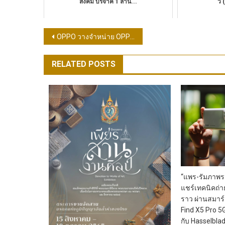
สังคม บริจาค 1 ล้าน...
ว์
แนะแนว
OPPO วางจำหน่าย OPPO Enco Buds2 หูฟังไร้สายตัวเล็ก เบสทรงพลัง เพลิดเพลินได้ไปกับทุกจังหวะในชีวิต ในราคาเพียง 1,299 บาท
เรื่อง
RELATED POSTS
“แพร-รัมภาพร
แชร์เทคนิคถ่า
ราว ผ่านสมา
Find X5 Pro 5G
กับ Hasselbla