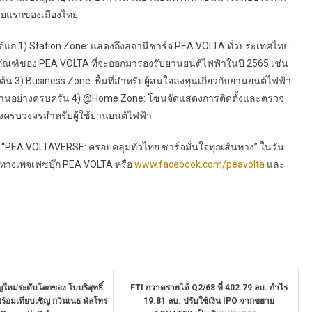
รายแรกของเมืองไทย
้แก่ 1) Station Zone: แสดงถึงสถานีชาร์จ PEA VOLTA ทั่วประเทศไทย
ณฑ์ของ PEA VOLTA ที่จะออกมารองรับยานยนต์ไฟฟ้าในปี 2565 เช่น
3) Business Zone: พื้นที่สำหรับผู้สนใจลงทุนเกี่ยวกับยานยนต์ไฟฟ้า
รใช้งานอย่างครบครัน 4) @Home Zone: โซนจัดแสดงการติดตั้งและตรวจ
ครบวงจรสำหรับผู้ใช้ยานยนต์ไฟฟ้า
EA VOLTAVERSE: ครอบคลุมทั่วไทย ชาร์จมั่นใจทุกเส้นทาง” ในวัน
่านทางเพจเฟซบุ๊ก PEA VOLTA หรือ
www.facebook.com/peavolta
และ
ใหม่ระดับโลกของ โบบริสุทธิ์
FTI กวาดรายได้ Q2/68 ที่ 402.79 ลบ. กำไร
ร้อมเทียบเชิญ กวินเนธ พัลโทร
19.81 ลบ. ปรับใช้เงิน IPO จากขยาย