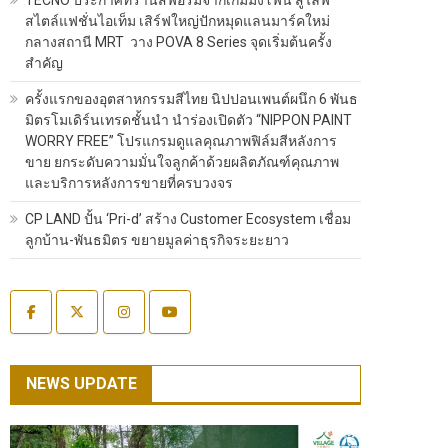
สไตล์แฟชั่นไอเท็ม เสิร์ฟใหญ่ปักหมุดแลนมาร์คใหม่
กลางสถานี MRT วาง POVA 8 Series จุดเริ่มต้นครั้ง
สำคัญ
ครั้งแรกของอุตสาหกรรมสีไทย นิปปอนเพนต์ผนึก 6 พันธ
มิตรโมเดิร์นเทรดชั้นนำ นำร่องเปิดตัว “NIPPON PAINT
WORRY FREE” โปรแกรมดูแลคุณภาพฟิล์มสีหลังการ
ขาย ยกระดับความมั่นใจลูกค้าด้วยผลิตภัณฑ์คุณภาพ
และบริการหลังการขายที่ครบวงจร
CP LAND ปั้น ‘Pri-d’ สร้าง Customer Ecosystem เชื่อม
ลูกบ้าน-พันธมิตร ขยายมูลค่าธุรกิจระยะยาว
NEWS UPDATE