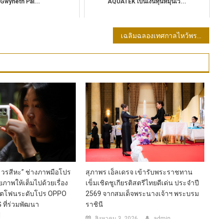
 (Gwyneth Pal...
AQUATEK เป็นเงินทุนหมุนเว...
เฉลิมฉลองเทศกาลไหว้พระจันทร์ ด้วยขนมไหว้พระจันทร์สูตรพิเศษ บรรจุในกล่องสุดหรู จากโรงแรมคาร์ลตัน กรุงเทพฯ สุขุมวิท
 วรสีหะ” ช่างภาพมือโปร
สุภาพร เอ็ลเดรจ เข้ารับพระราชทาน
ยภาพให้เต็มไปด้วยเรื่อง
เข็มเชิดชูเกียรติสตรีไทยดีเด่น ประจำปี
ร์ตโฟนระดับโปร OPPO
2569 จากสมเด็จพระนางเจ้าฯ พระบรม
 ที่ร่วมพัฒนา
ราชินี
d
สิงหาคม 3, 2026
admin