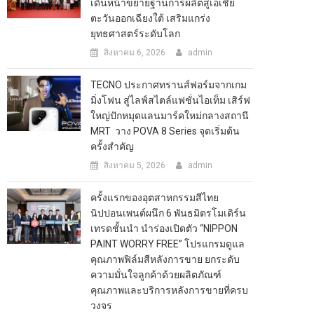
เดินหน้าขยายฐานการผลิตสู่เอเชีย
ตะวันออกเฉียงใต้ เสริมแกร่ง
ยุทธศาสตร์ระดับโลก
สิงหาคม 6, 2026
admin
TECNO ประกาศทรานส์ฟอร์มจากเกม
มิ่งโฟน สู่ไลฟ์สไตล์แฟชั่นไอเท็ม เสิร์ฟ
ใหญ่ปักหมุดแลนมาร์คใหม่กลางสถานี
MRT วาง POVA 8 Series จุดเริ่มต้น
ครั้งสำคัญ
สิงหาคม 5, 2026
admin
ครั้งแรกของอุตสาหกรรมสีไทย
นิปปอนเพนต์ผนึก 6 พันธมิตรโมเดิร์น
เทรดชั้นนำ นำร่องเปิดตัว “NIPPON
PAINT WORRY FREE” โปรแกรมดูแล
คุณภาพฟิล์มสีหลังการขาย ยกระดับ
ความมั่นใจลูกค้าด้วยผลิตภัณฑ์
คุณภาพและบริการหลังการขายที่ครบ
วงจร