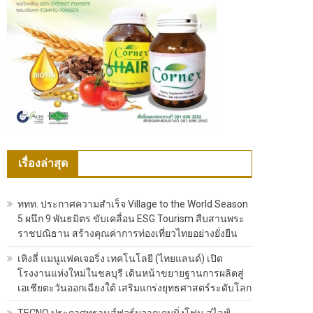
เรื่องล่าสุด
ททท. ประกาศความสำเร็จ Village to the World Season
5 ผนึก 9 พันธมิตร ขับเคลื่อน ESG Tourism สืบสานพระ
ราชปณิธาน สร้างคุณค่าการท่องเที่ยวไทยอย่างยั่งยืน
เหิงลี่ แมนูแฟคเจอริ่ง เทคโนโลยี (ไทยแลนด์) เปิด
โรงงานแห่งใหม่ในชลบุรี เดินหน้าขยายฐานการผลิตสู่
เอเชียตะวันออกเฉียงใต้ เสริมแกร่งยุทธศาสตร์ระดับโลก
TECNO ประกาศทรานส์ฟอร์มจากเกมมิ่งโฟน สู่ไลฟ์