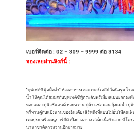
เบอร์ติดต่อ : ​​02 – 309 – 9999 ต่อ 3134
จองเลยผ่านลิงก์นี้
: ​​
“บุฟเฟต์ซีฟู้ดมื้อค่ำ” ห้องอาหารเดอะ เบอร์เคลีย์ ไดนิ่งรูม โรง
น้ำ ให้คุณได้สัมผัสกับบุฟเฟต์ซีฟู้ดระดับพรีเมี่ยมแบบยกกอ
หอยแมลงภู่นิวซีแลนด์ หอยหวาน ปูม้า แซลมอน กุ้งแม่น้ำ ปูม้
หรี่ทานคู่กับแป้งนานของอินเดีย เสิร์ฟถึงที่แบบไม่อั้นให้คุณฟิ
เทมปุระ หรือเมนูบาร์บีคิวปิ้งย่างอย่าง สเต็กเนื้อริบอาย ซี่
นานาชาติคาวหวานอีกมากมาย