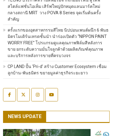
สไตล์แฟชั่นไอเท็ม เสิร์ฟใหญ่ปักหมุดแลนมาร์คใหม่
กลางสถานี MRT วาง POVA 8 Series จุดเริ่มต้นครั้ง
สำคัญ
ครั้งแรกของอุตสาหกรรมสีไทย นิปปอนเพนต์ผนึก 6 พันธ
มิตรโมเดิร์นเทรดชั้นนำ นำร่องเปิดตัว “NIPPON PAINT
WORRY FREE” โปรแกรมดูแลคุณภาพฟิล์มสีหลังการ
ขาย ยกระดับความมั่นใจลูกค้าด้วยผลิตภัณฑ์คุณภาพ
และบริการหลังการขายที่ครบวงจร
CP LAND ปั้น ‘Pri-d’ สร้าง Customer Ecosystem เชื่อม
ลูกบ้าน-พันธมิตร ขยายมูลค่าธุรกิจระยะยาว
NEWS UPDATE