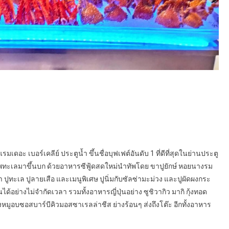
แรมเดอะ เบอร์เคลีย์ ประตูน้ำ ขึ้นชื่อบุฟเฟต์อันดับ 1 ที่ดีที่สุดในย่านประตู
งทัพทะเลมาขึ้นบก ด้วยอาหารซีฟู้ดสดใหม่นำทัพโดย ขาปูยักษ์ หอยนางรม
า ปูทะเล ปูลายเสือ และเมนูพิเศษ ปูนิ่มกับซัลซ่ามะม่วง และปูผัดผงกระ
นได้อย่างไม่จำกัดเวลา รวมทั้งอาหารญี่ปุ่นอย่าง ซูชิวากิว มากิ กุ้งทอด
โครงหมูอบซอสบาร์บีคิวมอสซาเรลล่าชีส ย่างร้อนๆ ส่งถึงโต๊ะ อีกทั้งอาหาร