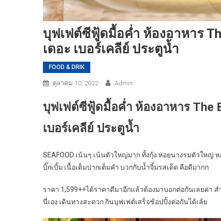
บุฟเฟต์ซีฟู้ดมื้อค่ำ ห้องอาหาร 
เดอะ เบอร์เคลีย์ ประตูน้ำ
FOOD & DRIK
ตุลาคม 10, 2022
Admin
บุฟเฟต์ซีฟู้ดมื้อค่ำ ห้องอาหาร Th
เบอร์เคลีย์ ประตูน้ำ
SEAFOOD เน้นๆ เน้นตัวใหญ่มาก ทั้งกุ้ง หอยนางรมตัวใหญ่ หอยแ
บิ๊กเบิ้ม เนื้อเต็มปากเต็มคำ บวกกับน้ำจิ้มรสเด็ด คือดีมากก
ราคา 1,599++ได้ราคาดีมาอีกแล้วต้องมาบอกต่อกันเลยค่า สำ
นี่เอง เดินทางสะดวก กินบุฟเฟต์เสร็จช้อปปิ้งต่อกันได้เล้ย