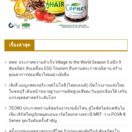
เรื่องล่าสุด
ททท. ประกาศความสำเร็จ Village to the World Season 5 ผนึก 9
พันธมิตร ขับเคลื่อน ESG Tourism สืบสานพระราชปณิธาน สร้าง
คุณค่าการท่องเที่ยวไทยอย่างยั่งยืน
เหิงลี่ แมนูแฟคเจอริ่ง เทคโนโลยี (ไทยแลนด์) เปิดโรงงานแห่งใหม่
ในชลบุรี เดินหน้าขยายฐานการผลิตสู่เอเชียตะวันออกเฉียงใต้ เสริม
แกร่งยุทธศาสตร์ระดับโลก
TECNO ประกาศทรานส์ฟอร์มจากเกมมิ่งโฟน สู่ไลฟ์สไตล์แฟชั่นไอ
เท็ม เสิร์ฟใหญ่ปักหมุดแลนมาร์คใหม่กลางสถานี MRT วาง POVA 8
Series จุดเริ่มต้นครั้งสำคัญ
ครั้งแรกของอุตสาหกรรมสีไทย นิปปอนเพนต์ผนึก 6 พันธมิตรโม