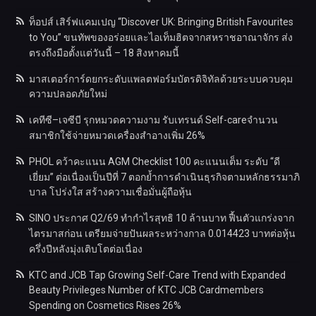
ท็อปส์ เสิร์ฟแคมเปญ “Discover UK: Bringing British Favourites
to You” ขนทัพของอร่อยและไอเท็มฮิตจากสหราชอาณาจักร ส่ง
ตรงถึงมือตั้งแต่วันนี้ – 18 สิงหาคมนี้
มาสเตอร์การ์ดยกระดับแพลตฟอร์มบัตรดิจิทัลด้วยระบบควบคุม
ความปลอดภัยใหม่
เคทีซี–เจซีบี รุกหมวดความงาม รับเทรนด์ Self-careจำนวน
สมาชิกใช้จ่ายหมวดเครื่องสำอางเพิ่ม 26%
PHOL คว้าคะแนน AGM Checklist 100 คะแนนเต็ม ระดับ “ดี
เยี่ยม” ต่อเนื่องเป็นปีที่ 7 ตอกย้ำการดำเนินธุรกิจตามหลักธรรมาภิ
บาล โปร่งใส สร้างความเชื่อมั่นผู้ถือหุ้น
SINO ประกาศ Q2/69 ทำกำไรสุทธิ 10 ล้านบาท ฟื้นตัวแกร่งจาก
ไตรมาสก่อน เตรียมจ่ายปันผลระหว่างกาล 0.014423 บาทต่อหุ้น
ครึ่งปีหลังมุ่งเติบโตต่อเนื่อง
KTC and JCB Tap Growing Self-Care Trend with Expanded
Beauty Privileges Number of KTC JCB Cardmembers
Spending on Cosmetics Rises 26%