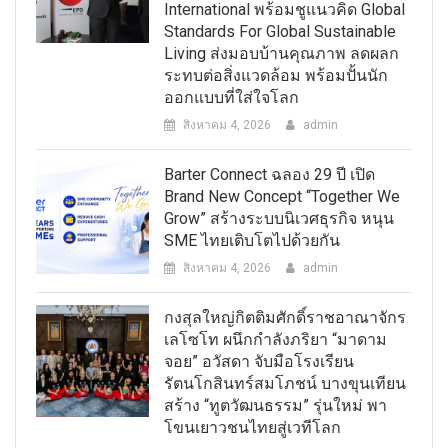
International พร้อมชูแนวคิด Global
Standards For Global Sustainable
Living ส่งมอบบ้านคุณภาพ ลดผลก
ระทบต่อสิ่งแวดล้อม พร้อมปั้นนัก
ออกแบบที่ใส่ใจโลก
สิงหาคม 4, 2026
admin
Barter Connect ฉลอง 29 ปี เปิด
Brand New Concept “Together We
Grow” สร้างระบบนิเวศธุรกิจ หนุน
SME ไทยเติบโตไปด้วยกัน
สิงหาคม 4, 2026
admin
กงสุลใหญ่กิตติมศักดิ์ราชอาณาจักร
เลโซโท ผนึกกำลังภริยา “มาดาม
จอย” อวัสดา จับมือโรงเรียน
รัตนโกสินทร์สมโภชน์ บางขุนเทียน
สร้าง “ทูตวัฒนธรรม” รุ่นใหม่ พา
โขนเยาวชนไทยสู่เวทีโลก