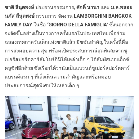
ชาติ ลีนุตพงษ์
ประธานกรรมการ
,
ศักดิ์ นานา
และ
ม.ล.พลอย
นภัส ลีนุตพงษ์
กรรมการ
จัดงาน
LAMBORGHINI BANGKOK
FAMILY DAY
ในชื่อ
‘GIORNO DELLA FAMIGLIA’
ซึ่งนอกจาก
จะจัดขึ้นอย่างเป็นทางการครั้งแรกในประเทศไทยเพื่อ
ร่วม
ฉลองเทศกาลวันเด็กแห่งชาติ
แล้ว
มิชชั่นสำคัญในครั้งนี้คือ
การส่งมอบความสุข พร้อมเปิดประสบการณ์สุดพิเศษจากซู
เปอร์สปอร์ตคาร์ลัมโบร์กินีให้เหล่าเด็ก ๆ ได้สัมผัสแบบเอ็กซ์
คลูซีฟอีกด้วย ซึ่งเรียกได้ว่านับเป็นแบรนด์ซูเปอร์สปอร์ตคาร์
แบรนด์แรก ๆ ที่เล็งเห็นความสำคัญและพร้อมมอบ
ประสบการณ์สุดพิเศษให้เหล่าเด็ก ๆ