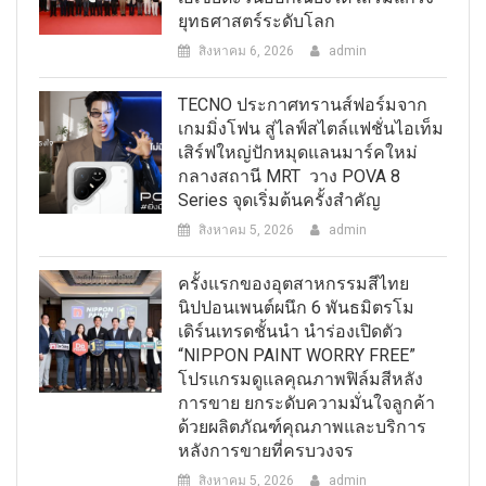
ยุทธศาสตร์ระดับโลก
สิงหาคม 6, 2026
admin
TECNO ประกาศทรานส์ฟอร์มจาก
เกมมิ่งโฟน สู่ไลฟ์สไตล์แฟชั่นไอเท็ม
เสิร์ฟใหญ่ปักหมุดแลนมาร์คใหม่
กลางสถานี MRT วาง POVA 8
Series จุดเริ่มต้นครั้งสำคัญ
สิงหาคม 5, 2026
admin
ครั้งแรกของอุตสาหกรรมสีไทย
นิปปอนเพนต์ผนึก 6 พันธมิตรโม
เดิร์นเทรดชั้นนำ นำร่องเปิดตัว
“NIPPON PAINT WORRY FREE”
โปรแกรมดูแลคุณภาพฟิล์มสีหลัง
การขาย ยกระดับความมั่นใจลูกค้า
ด้วยผลิตภัณฑ์คุณภาพและบริการ
หลังการขายที่ครบวงจร
สิงหาคม 5, 2026
admin