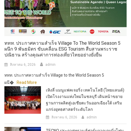
ททท. ประกาศความสำเร็จ Village To The World Season 5
ผนึก 9 พันธมิตร ขับเคลื่อน ESG Tourism สืบสานพระราช
ปณิธาน สร้างคุณค่าการท่องเที่ยวไทยอย่างยั่งยืน
สิงหาคม 6, 2026
admin
ททท. ประกาศความสำเร็จ Village to the World Season 5
ผนึ�
Read More
เหิงลี่ แมนูแฟคเจอริ่ง เทคโนโลยี (ไทยแลนด์)
เปิดโรงงานแห่งใหม่ในชลบุรี เดินหน้าขยาย
ฐานการผลิตสู่เอเชียตะวันออกเฉียงใต้ เสริม
แกร่งยุทธศาสตร์ระดับโลก
สิงหาคม 6, 2026
admin
TECNO ประกาศทรานส์ฟอร์มจากเกมมิ่งโฟน