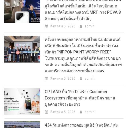
สู่ไลฟ์สไตล์แฟชั่นไอเท็ม เสิร์ฟใหญ่ปักหมุด
แลนมาร์คใหม่กลางสถานี MRT วาง POVA 8
Series จุดเริ่มต้นครั้งสำคัญ
สิงหาคม 5, 2026
admin
ครั้งแรกของอุตสาหกรรมสีไทย นิปปอนเพนต์
ผนึก 6 พันธมิตรโมเดิร์นเทรดชั้นนำ นำร่อง
เปิดตัว “NIPPON PAINT WORRY FREE”
โปรแกรมดูแลคุณภาพฟิล์มสีหลังการขาย ยก
ระดับความมั่นใจลูกค้าด้วยผลิตภัณฑ์คุณภาพ
และบริการหลังการขายที่ครบวงจร
สิงหาคม 5, 2026
admin
CP LAND ปั้น ‘Pri-D’ สร้าง Customer
Ecosystem เชื่อมลูกบ้าน-พันธมิตร ขยาย
มูลค่าธุรกิจระยะยาว
สิงหาคม 5, 2026
admin
434 วันแห่งการรอคอย มูลนิธิ “เพจอีจัน” ส่ง