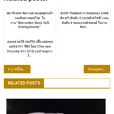
สตาร์แฟลก จัดงานพาตะลุยสุดระห่ำ
AION Thailand กวาดยอดจอง 3,668
บนเส้นทางออฟโรด ใน
คัน คว้าอันดับ 2 แบรนด์รถไฟฟ้า และ
งาน “Mercedes-Benz SUV
อันดับ 4 ของแบรนด์รถยนต์ ในงาน
Driving Events”
Mot...
อเอเอส ออโต้ เซอร์วิส ปลื้ม ยอดจอง
ปอร์เช่ 911 จีที3 ใหม่ (The new
Porsche 911 GT3) แรง!! ทะลุกว่า
2...
แนะแนว
ปาร์ตี้จัดหนัก สิวขึ้นไม่พัก รวม 3 ขั้นตอน ต้องรีบดูแลผิวก่อนสาย!
ปักหมุดความอร่อยบุฟเฟ่ต์อาหารญี่ปุ่นพรีเมียม เริ่มต้น 659++ อร่อยเต็มที่กับอาหารญี่ปุ่นหลากหลายเมนู ทั้งแบบ Restaurant และ Yakiniku มีให้เลือก 3 ราคาด้วยกัน Buffet 659++ Buffet 899++ Buffet 1,499+
เรื่อง
RELATED POSTS