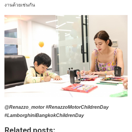
งานด้วยเช่นกัน
@Renazzo_motor #RenazzoMotorChildrenDay
#LamborghiniBangkokChildrenDay
Related posts: