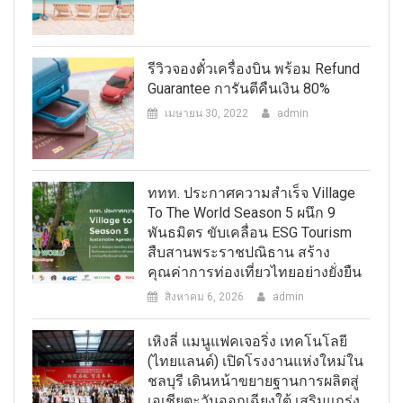
รีวิวจองตั๋วเครื่องบิน พร้อม Refund
Guarantee การันตีคืนเงิน 80%
เมษายน 30, 2022
admin
ททท. ประกาศความสำเร็จ Village
To The World Season 5 ผนึก 9
พันธมิตร ขับเคลื่อน ESG Tourism
สืบสานพระราชปณิธาน สร้าง
คุณค่าการท่องเที่ยวไทยอย่างยั่งยืน
สิงหาคม 6, 2026
admin
เหิงลี่ แมนูแฟคเจอริ่ง เทคโนโลยี
(ไทยแลนด์) เปิดโรงงานแห่งใหม่ใน
ชลบุรี เดินหน้าขยายฐานการผลิตสู่
เอเชียตะวันออกเฉียงใต้ เสริมแกร่ง