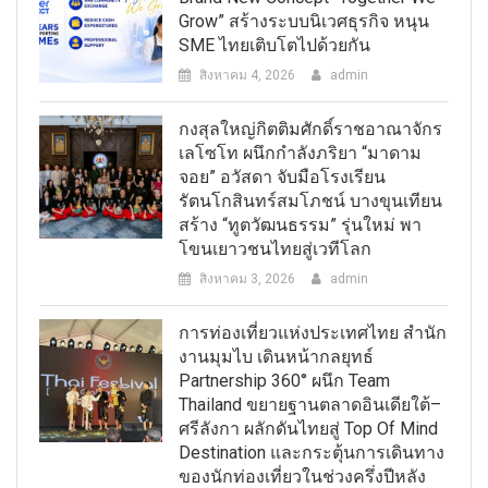
Grow” สร้างระบบนิเวศธุรกิจ หนุน
SME ไทยเติบโตไปด้วยกัน
สิงหาคม 4, 2026
admin
กงสุลใหญ่กิตติมศักดิ์ราชอาณาจักร
เลโซโท ผนึกกำลังภริยา “มาดาม
จอย” อวัสดา จับมือโรงเรียน
รัตนโกสินทร์สมโภชน์ บางขุนเทียน
สร้าง “ทูตวัฒนธรรม” รุ่นใหม่ พา
โขนเยาวชนไทยสู่เวทีโลก
สิงหาคม 3, 2026
admin
การท่องเที่ยวแห่งประเทศไทย สำนัก
งานมุมไบ เดินหน้ากลยุทธ์
Partnership 360° ผนึก Team
Thailand ขยายฐานตลาดอินเดียใต้–
ศรีลังกา ผลักดันไทยสู่ Top Of Mind
Destination และกระตุ้นการเดินทาง
ของนักท่องเที่ยวในช่วงครึ่งปีหลัง