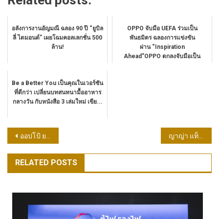
อลังการงานอัญมณี ฉลอง 90 ปี “ยูบิล
OPPO จับมือ UEFA ร่วมเป็น
ลี่ ไดมอนด์” เผยโฉมคอลเลกชั่น 500
พันธมิตร ฉลองการแข่งขัน
ล้าน!
ผ่าน “Inspiration
Ahead”OPPO ตกลงจับมือเป็น
พันธมิตร ...
Be a Better You เป็นคุณในเวอร์ชัน
ที่ดีกว่า เปลี่ยนบทสนทนามื้ออาหาร
กลางวัน กับหนังสือ 3 เล่มใหม่ เขีย...
แนะแนว
ออปโป้ ยกระดับตลาดสมาร์ตโฟนระดับกลางด้วย OPPO Reno8 T 5G พร้อมอัปเกรดความละเอียดและคมชัดที่สุดด้วยกล้อง 108MP การันตี The Portrait Expert
ญาญ่า แท็กทีม ต่อ ธนภพ ยืนหนึ่งพรีเซนเตอร์ “แอร์แคเรียร์” ต่อเนื่องปี 4 พร้อมร่วมเนรมิตความเย็นเพื่อความสุขในงาน Carrier Invent Your Happiness Land
เรื่อง
RELATED POSTS