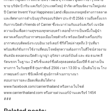
ขาย บริษัท บี.กริม แคเรียร์ (ประเทศไทย) จำกัด เตรียมจัดงานใหญ่แห่ง
ปี Carrier Invent Your Happiness Land เพื่อแถลงกลยุทธ์ทางการตลาด
และทิศทางการดำเนินธุรกิจของบริษัทฯ ประจำปี 2566 รวมถึงครั้งแรก
กับการเปิดตัว Friends of Carrier ซึ่งจะมาร่วมกับแอร์แคเรียร์ เนรมิต
ความเย็นเพื่อความสุขของทุกครอบครัว ตอกย้ำการเป็นหนึ่งในผู้นำ
ตลาดเครื่องปรับอากาศของเมืองไทยตัวจริง พร้อมเปิดตัวเครื่องปรับ
อากาศแบบติดผนังระบบอินเวอร์เตอร์ ซีรีส์ใหม่ล่าสุดถึง 3 รุ่นที่มา
พร้อมฟังก์ชั่นการใช้งานที่ตอบโจทย์ทุกความต้องการในดีไซน์สวยงาม
ทันสมัย ตลอดจนเปิดตัว ญาญ่า อุรัสยา เสปอร์บันด์ และ ต่อ ธนภพ ลี
รัตนขจร ในฐานะ 2 พรีเซ็นเตอร์ชื่อดังสุดฮอตต่อเนื่องปีที่ 4 อย่างเป็น
ทางการ ในวันพุธที่ 8 กุมภาพันธ์ 2566 เวลา 13.00 น. เป็นต้นไป ณ โรง
ภาพยนตร์ เมกา ซีนีเพล็กซ์ ศูนย์การค้าเมกาบางนา
​สอบถามรายละเอียดเพิ่มเติมได้ทาง
www.facebook.com/carrierthailand หรือทางเว็บไซต์
www.carrierthailand.com หรือสายด่วนแอร์บ้านแคเรียร์ 1454
###
Related posts: