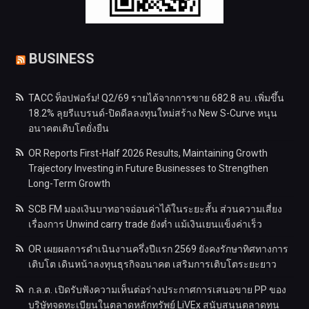
BUSINESS
TACC ท็อปฟอร์ม! Q2/69 รายได้จากการขาย 682.8 ลบ. เพิ่มขึ้น
18.2% ลุยรีแบรนด์-ปิดดีลลงทุนใหม่สร้าง New S-Curve หนุน
อนาคตเติบโตยั่งยืน
OR Reports First-Half 2026 Results, Maintaining Growth
Trajectory Investing in Future Businesses to Strengthen
Long-Term Growth
SCB FM มองเงินบาทอาจอ่อนค่าได้ในระยะสั้น ส่วนความเสี่ยง
เรื่องการ Unwind carry trade ยังต่ำ แม้เงินเยนแข็งค่าเร็ว
OR เผยผลการดำเนินงานครึ่งปีแรก 2569 ยังคงรักษาทิศทางการ
เติบโต เดินหน้าลงทุนธุรกิจอนาคต เสริมการเติบโตระยะยาว
ก.ล.ต. เปิดรับฟังความเห็นต่อร่างประกาศการเสนอขาย PP ของ
บริษัทจดทะเบียนในตลาดหลักทรัพย์ LiVEx สนับสนุนตลาดทุน