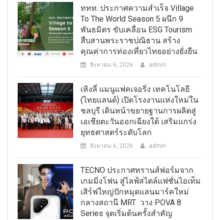
ททท. ประกาศความสำเร็จ Village
To The World Season 5 ผนึก 9
พันธมิตร ขับเคลื่อน ESG Tourism
สืบสานพระราชปณิธาน สร้าง
คุณค่าการท่องเที่ยวไทยอย่างยั่งยืน
สิงหาคม 6, 2026
admin
เหิงลี่ แมนูแฟคเจอริ่ง เทคโนโลยี
(ไทยแลนด์) เปิดโรงงานแห่งใหม่ใน
ชลบุรี เดินหน้าขยายฐานการผลิตสู่
เอเชียตะวันออกเฉียงใต้ เสริมแกร่ง
ยุทธศาสตร์ระดับโลก
สิงหาคม 6, 2026
admin
TECNO ประกาศทรานส์ฟอร์มจาก
เกมมิ่งโฟน สู่ไลฟ์สไตล์แฟชั่นไอเท็ม
เสิร์ฟใหญ่ปักหมุดแลนมาร์คใหม่
กลางสถานี MRT วาง POVA 8
Series จุดเริ่มต้นครั้งสำคัญ