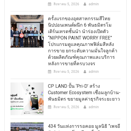
สิงหาคม 5, 2026
admin
ครั้งแรกของอุตสาหกรรมสีไทย
นิปปอนเพนต์ผนึก 6 พันธมิตรโม
เดิร์นเทรดชั้นนำ นำร่องเปิดตัว
“NIPPON PAINT WORRY FREE”
โปรแกรมดูแลคุณภาพฟิล์มสีหลัง
การขาย ยกระดับความมั่นใจลูกค้า
ด้วยผลิตภัณฑ์คุณภาพและบริการ
หลังการขายที่ครบวงจร
สิงหาคม 5, 2026
admin
CP LAND ปั้น ‘Pri-D’ สร้าง
Customer Ecosystem เชื่อมลูกบ้าน-
พันธมิตร ขยายมูลค่าธุรกิจระยะยาว
สิงหาคม 5, 2026
admin
434 วันแห่งการรอคอย มูลนิธิ “เพจอี