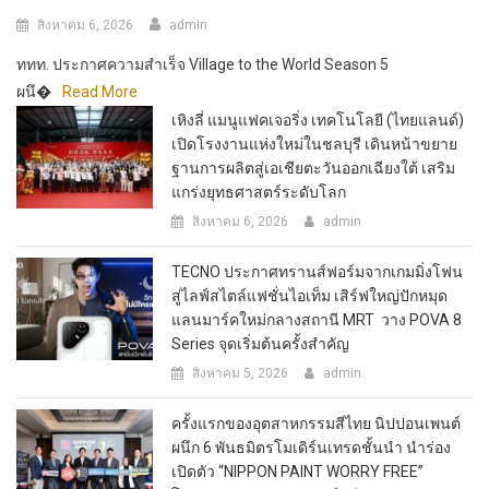
สิงหาคม 6, 2026
admin
ททท. ประกาศความสำเร็จ Village to the World Season 5
ผนึ�
Read More
เหิงลี่ แมนูแฟคเจอริ่ง เทคโนโลยี (ไทยแลนด์)
เปิดโรงงานแห่งใหม่ในชลบุรี เดินหน้าขยาย
ฐานการผลิตสู่เอเชียตะวันออกเฉียงใต้ เสริม
แกร่งยุทธศาสตร์ระดับโลก
สิงหาคม 6, 2026
admin
TECNO ประกาศทรานส์ฟอร์มจากเกมมิ่งโฟน
สู่ไลฟ์สไตล์แฟชั่นไอเท็ม เสิร์ฟใหญ่ปักหมุด
แลนมาร์คใหม่กลางสถานี MRT วาง POVA 8
Series จุดเริ่มต้นครั้งสำคัญ
สิงหาคม 5, 2026
admin
ครั้งแรกของอุตสาหกรรมสีไทย นิปปอนเพนต์
ผนึก 6 พันธมิตรโมเดิร์นเทรดชั้นนำ นำร่อง
เปิดตัว “NIPPON PAINT WORRY FREE”