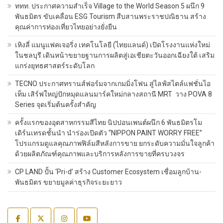
ททท. ประกาศความสำเร็จ Village to the World Season 5 ผนึก 9
พันธมิตร ขับเคลื่อน ESG Tourism สืบสานพระราชปณิธาน สร้าง
คุณค่าการท่องเที่ยวไทยอย่างยั่งยืน
เหิงลี่ แมนูแฟคเจอริ่ง เทคโนโลยี (ไทยแลนด์) เปิดโรงงานแห่งใหม่
ในชลบุรี เดินหน้าขยายฐานการผลิตสู่เอเชียตะวันออกเฉียงใต้ เสริม
แกร่งยุทธศาสตร์ระดับโลก
TECNO ประกาศทรานส์ฟอร์มจากเกมมิ่งโฟน สู่ไลฟ์สไตล์แฟชั่นไอ
เท็ม เสิร์ฟใหญ่ปักหมุดแลนมาร์คใหม่กลางสถานี MRT วาง POVA 8
Series จุดเริ่มต้นครั้งสำคัญ
ครั้งแรกของอุตสาหกรรมสีไทย นิปปอนเพนต์ผนึก 6 พันธมิตรโม
เดิร์นเทรดชั้นนำ นำร่องเปิดตัว “NIPPON PAINT WORRY FREE”
โปรแกรมดูแลคุณภาพฟิล์มสีหลังการขาย ยกระดับความมั่นใจลูกค้า
ด้วยผลิตภัณฑ์คุณภาพและบริการหลังการขายที่ครบวงจร
CP LAND ปั้น ‘Pri-d’ สร้าง Customer Ecosystem เชื่อมลูกบ้าน-
พันธมิตร ขยายมูลค่าธุรกิจระยะยาว