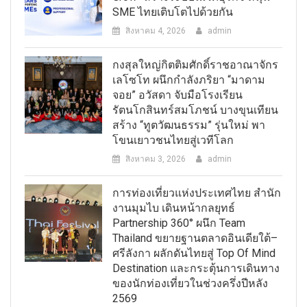
SME ไทยเติบโตไปด้วยกัน
สิงหาคม 4, 2026
admin
กงสุลใหญ่กิตติมศักดิ์ราชอาณาจักร
เลโซโท ผนึกกำลังภริยา “มาดาม
จอย” อวัสดา จับมือโรงเรียน
รัตนโกสินทร์สมโภชน์ บางขุนเทียน
สร้าง “ทูตวัฒนธรรม” รุ่นใหม่ พา
โขนเยาวชนไทยสู่เวทีโลก
สิงหาคม 3, 2026
admin
การท่องเที่ยวแห่งประเทศไทย สำนัก
งานมุมไบ เดินหน้ากลยุทธ์
Partnership 360° ผนึก Team
Thailand ขยายฐานตลาดอินเดียใต้–
ศรีลังกา ผลักดันไทยสู่ Top Of Mind
Destination และกระตุ้นการเดินทาง
ของนักท่องเที่ยวในช่วงครึ่งปีหลัง
2569