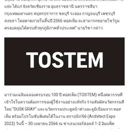
แห่ง ได้แก่ จังหวัดเชียงราย อุบลราชธานี นครราชสีมา
กรุงเทพมหานคร สมุทรปราการ ชลบุรี ระยอง กาญจนบุรี เพชรบุรี
สงขลา โดยคาดภายในสิ้นปี 2566 ทอสเท็ม จะสามารถขยายโชว์รูม
ครอบคลุมได้ครบทั่วทุกภูมิภาคทั่วประเทศ” นายวิชา กล่าว
มาร่วมเฉลิมฉลองครบรอบ 100 ปี ทอสเท็ม (TOSTEM) หนึ่งศตวรรษที่
เข้าใจในความต้องการของผู้ใช้งานอย่างแท้จริง ร่วมสัมผัสนวัตกรรมสี
ใหม่ “DUSK GRAY” และนวัตกรรมประตูหน้าต่างอะลูมิเนียมจาก ทอส
เท็ม พร้อมโปรโมชั่นพิเศษได้ในงาน สถาปนิก’66 (Architect Expo
2023) วันนี้ – 30 เมษายน 2566 ณ ชาเลนเจอร์ฮอลล์ 1-2 อิมแพ็ค