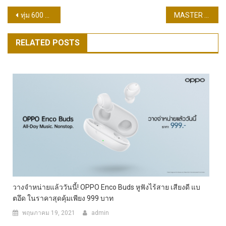
แนะแนว
ทุ่ม 600 ล้านรีแบรนด์ครั้งใหญ่ รพ.ธนบุรี 2 เปลี่ยนเป็น” โรงพยาบาลธนบุรี ทวีวัฒนา ” ก้าวสู่ปีที่ 30 พัฒนาเป็นโรงพยาบาลตติยภูมิ
MASTER x WIND Clinic ‘มาสเตอร์’ เสริมพันธมิตร จับมือ ‘วิน คลินิก’ รุกหัวเมืองอีสาน
เรื่อง
RELATED POSTS
วางจำหน่ายแล้ววันนี้! OPPO Enco Buds หูฟังไร้สาย เสียงดี แบ
ตอึด ในราคาสุดคุ้มเพียง 999 บาท
พฤษภาคม 19, 2021
admin