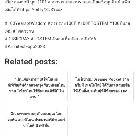
เมืองทองธานี บูธ D101 สามารถสอบถามรายละเอียดข้อมูลสินค้าเพิ่ม
เติมได้ที่ https://bit.ly/3D3Ycxz
#100YearsofWisdom #ครบรอบ100ปี #100ปีTOSTEM #100ปีทอส
เท็ม #1ศตวรรษ
#DUSKGRAY #TOSTEM #ทอสเท็ม #สถาปนิก’66
#ArchitectExpo2023
Related posts:
“เฉินเจ๋อหย่วน” เสิร์ฟโมเมน
ไดร์เป่าผม Dreame Pocket จาก
ต์เฟิร์สเลิฟฉ่ำกลางกรุง รับบทเขยไทย
ดรีมมี เทคโนโลยี ได้รับการเสนอชื่อ
ชวน “เที่ยวไทยใช้กันแดดมิซึมิ” ใน
ให้เป็นสิ่งประดิษฐ์ที่ดีที่สุดของ TIM...
งาน “...
ถึงเวลาทบทวนธุรกิจของคุณ โดย
จอห์น เดอ ซิโมน ประธานบริษัท เฮอร์
บาไลฟ์ นิวทริชั่น