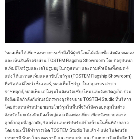
“ทอสเท็มได้เพิ่มช่องทางการเข้าถึงให้ผู้บริโภคได้เลือกซื้อ สัมผัส ทดลอง
และเห็นสินค้าจริงผ่าน TOSTEM Flagship Showroom โดยปัจจุบันทอ
สเท็มมีโชว์รูมและเดโม่รูมอยู่ในกรุงเทพฯ และตามหัวเมืองทั้งหมด 4
แห่ง ได้แก่ ทอสเท็มแฟลกชิปโชว์รูม (TOSTEM Flagship Showroom)
ที่คริสตัล ดีไซน์ เซ็นเตอร์, ทอสเท็มโชว์รูม ในบุญถาวร สาขา
ราชพฤกษ์, ทอสเท็ม เดโม่รูมในจังหวัดเชียงใหม่ และจังหวัดภูเก็ต รวม
ถึงยังผนึกกำลังกับพันธมิตรทางธุรกิจขยาย TOSTEM Studio ที่บริหาร
โดยตัวแทนจำหน่าย ขยายโชว์รูมในพื้นที่จริงให้ครอบคลุมในต่าง
จังหวัดโดยเน้นหัวเมืองใหญ่และเมืองท่องเที่ยว เพื่อหวังขยายตลาด
ลูกค้ากลุ่มที่อยู่อาศัย, รีสอร์ท และบริษัทรับสร้างบ้านในพื้นที่ดังกล่าว
โดยขณะนี้ได้ทำการเปิด TOSTEM Studio ไปแล้ว 4 แห่ง ในจังหวัด
ปทุมธานี พิษณุโลก อุดรธานี และขอนแก่น และมีแผนจะเปิดเพิ่มอีก 10