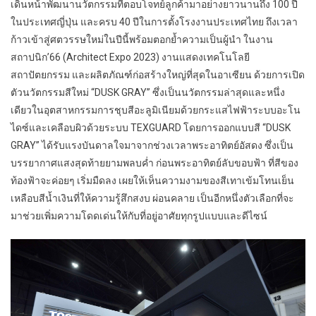
เดินหน้าพัฒนานวัตกรรมที่ตอบโจทย์ลูกค้ามาอย่างยาวนานถึง 100 ปี
ในประเทศญี่ปุ่น และครบ 40 ปีในการตั้งโรงงานประเทศไทย ถึงเวลา
ก้าวเข้าสู่ศตวรรษใหม่ในปีนี้พร้อมตอกย้ำความเป็นผู้นำ ในงาน
สถาปนิก’66 (Architect Expo 2023) งานแสดงเทคโนโลยี
สถาปัตยกรรม และผลิตภัณฑ์ก่อสร้างใหญ่ที่สุดในอาเซียน ด้วยการเปิด
ตัวนวัตกรรมสีใหม่ “DUSK GRAY” ซึ่งเป็นนวัตกรรมล่าสุดและหนึ่ง
เดียวในอุตสาหกรรมการชุบสีอะลูมิเนียมด้วยกระแสไฟฟ้าระบบอะโน
ไดซ์และเคลือบผิวด้วยระบบ TEXGUARD โดยการออกแบบสี “DUSK
GRAY” ได้รับแรงบันดาลใจมาจากช่วงเวลาพระอาทิตย์อัสดง ซึ่งเป็น
บรรยากาศแสงสุดท้ายยามพลบค่ำ ก่อนพระอาทิตย์ลับขอบฟ้า ที่สีของ
ท้องฟ้าจะค่อยๆ เริ่มมืดลง เผยให้เห็นความงามของสีเทาเข้มโทนเย็น
เหลือบสีน้ำเงินที่ให้ความรู้สึกสงบ ผ่อนคลาย เป็นอีกหนึ่งตัวเลือกที่จะ
มาช่วยเพิ่มความโดดเด่นให้กับที่อยู่อาศัยทุกรูปแบบและดีไซน์