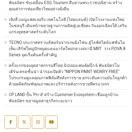
พันธมิตร ขับเคลื่อน ESG Tourism สืบสานพระราชปณิธาน สร้าง
คุณค่าการท่องเที่ยวไทยอย่างยั่งยืน
เหิงลี่ แมนูแฟคเจอริ่ง เทคโนโลยี (ไทยแลนด์) เปิดโรงงานแห่งใหม่
ในชลบุรี เดินหน้าขยายฐานการผลิตสู่เอเชียตะวันออกเฉียงใต้ เสริม
แกร่งยุทธศาสตร์ระดับโลก
TECNO ประกาศทรานส์ฟอร์มจากเกมมิ่งโฟน สู่ไลฟ์สไตล์แฟชั่นไอ
เท็ม เสิร์ฟใหญ่ปักหมุดแลนมาร์คใหม่กลางสถานี MRT วาง POVA 8
Series จุดเริ่มต้นครั้งสำคัญ
ครั้งแรกของอุตสาหกรรมสีไทย นิปปอนเพนต์ผนึก 6 พันธมิตรโม
เดิร์นเทรดชั้นนำ นำร่องเปิดตัว “NIPPON PAINT WORRY FREE”
โปรแกรมดูแลคุณภาพฟิล์มสีหลังการขาย ยกระดับความมั่นใจลูกค้า
ด้วยผลิตภัณฑ์คุณภาพและบริการหลังการขายที่ครบวงจร
CP LAND ปั้น ‘Pri-d’ สร้าง Customer Ecosystem เชื่อมลูกบ้าน-
พันธมิตร ขยายมูลค่าธุรกิจระยะยาว