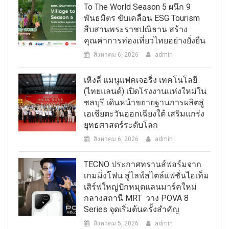
To The World Season 5 ผนึก 9
พันธมิตร ขับเคลื่อน ESG Tourism
สืบสานพระราชปณิธาน สร้าง
คุณค่าการท่องเที่ยวไทยอย่างยั่งยืน
สิงหาคม 6, 2026
admin
เหิงลี่ แมนูแฟคเจอริ่ง เทคโนโลยี
(ไทยแลนด์) เปิดโรงงานแห่งใหม่ใน
ชลบุรี เดินหน้าขยายฐานการผลิตสู่
เอเชียตะวันออกเฉียงใต้ เสริมแกร่ง
ยุทธศาสตร์ระดับโลก
สิงหาคม 6, 2026
admin
TECNO ประกาศทรานส์ฟอร์มจาก
เกมมิ่งโฟน สู่ไลฟ์สไตล์แฟชั่นไอเท็ม
เสิร์ฟใหญ่ปักหมุดแลนมาร์คใหม่
กลางสถานี MRT วาง POVA 8
Series จุดเริ่มต้นครั้งสำคัญ
สิงหาคม 5, 2026
admin