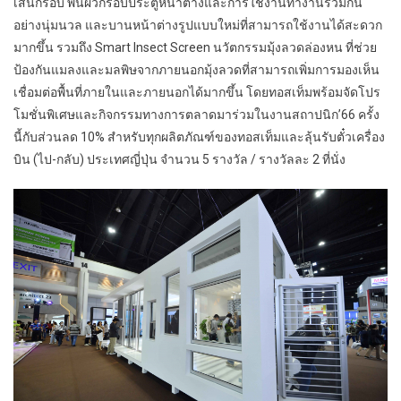
เส้นกรอบ พื้นผิวกรอบประตูหน้าต่างและการใช้งานทำงานร่วมกัน
อย่างนุ่มนวล และบานหน้าต่างรูปแบบใหม่ที่สามารถใช้งานได้สะดวก
มากขึ้น รวมถึง Smart Insect Screen นวัตกรรมมุ้งลวดล่องหน ที่ช่วย
ป้องกันแมลงและมลพิษจากภายนอกมุ้งลวดที่สามารถเพิ่มการมองเห็น
เชื่อมต่อพื้นที่ภายในและภายนอกได้มากขึ้น โดยทอสเท็มพร้อมจัดโปร
โมชั่นพิเศษและกิจกรรมทางการตลาดมาร่วมในงานสถาปนิก’66 ครั้ง
นี้กับส่วนลด 10% สำหรับทุกผลิตภัณฑ์ของทอสเท็มและลุ้นรับตั๋วเครื่อง
บิน (ไป-กลับ) ประเทศญี่ปุ่น จำนวน 5 รางวัล / รางวัลละ 2 ที่นั่ง