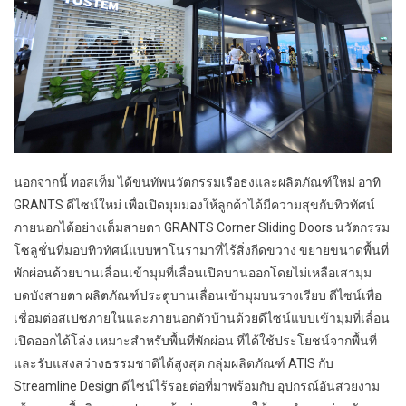
นอกจากนี้ ทอสเท็ม ได้ขนทัพนวัตกรรมเรือธงและผลิตภัณฑ์ใหม่ อาทิ
GRANTS ดีไซน์ใหม่ เพื่อเปิดมุมมองให้ลูกค้าได้มีความสุขกับทิวทัศน์
ภายนอกได้อย่างเต็มสายตา GRANTS Corner Sliding Doors นวัตกรรม
โซลูชั่นที่มอบทิวทัศน์แบบพาโนรามาที่ไร้สิ่งกีดขวาง ขยายขนาดพื้นที่
พักผ่อนด้วยบานเลื่อนเข้ามุมที่เลื่อนเปิดบานออกโดยไม่เหลือเสามุม
บดบังสายตา ผลิตภัณฑ์ประตูบานเลื่อนเข้ามุมบนรางเรียบ ดีไซน์เพื่อ
เชื่อมต่อสเปซภายในและภายนอกตัวบ้านด้วยดีไซน์แบบเข้ามุมที่เลื่อน
เปิดออกได้โล่ง เหมาะสำหรับพื้นที่พักผ่อน ที่ได้ใช้ประโยชน์จากพื้นที่
และรับแสงสว่างธรรมชาติได้สูงสุด กลุ่มผลิตภัณฑ์ ATIS กับ
Streamline Design ดีไซน์ไร้รอยต่อที่มาพร้อมกับ อุปกรณ์อันสวยงาม