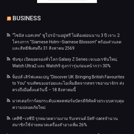
BUSINESS
“ไซมิส แอสเสท” ชูโปรบ้านอยู่ฟรี ไม่ต้องผ่อนนาน 3 ปี เจาะ 2
โครงการ “Siamese Holm–Siamese Blossom” พร้อมส่วนลด
และสิทธิพิเศษถึง 31 สิงหาคม 2569
ซัมซุง เปิดยอดจองทั่วโลก Galaxy Z Series เจเนอเรชันใหม่,
Watch Ultra2 และ Watch9 สูงกว่ารุ่นก่อนหน้ากว่า 30%
ท็อปส์ เสิร์ฟแคมเปญ “Discover UK: Bringing British Favourites
to You” ขนทัพของอร่อยและไอเท็มฮิตจากสหราชอาณาจักร ส่ง
ตรงถึงมือตั้งแต่วันนี้ – 18 สิงหาคมนี้
มาสเตอร์การ์ดยกระดับแพลตฟอร์มบัตรดิจิทัลด้วยระบบควบคุม
ความปลอดภัยใหม่
เคทีซี–เจซีบี รุกหมวดความงาม รับเทรนด์ Self-careจำนวน
สมาชิกใช้จ่ายหมวดเครื่องสำอางเพิ่ม 26%