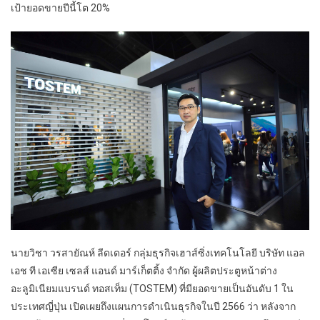
เป้ายอดขายปีนี้โต 20%
นายวิชา วรสายัณห์ ลีดเดอร์ กลุ่มธุรกิจเฮาส์ซิ่งเทคโนโลยี บริษัท แอล
เอช ที เอเซีย เซลส์ แอนด์ มาร์เก็ตติ้ง จำกัด ผู้ผลิตประตูหน้าต่าง
อะลูมิเนียมแบรนด์ ทอสเท็ม (TOSTEM) ที่มียอดขายเป็นอันดับ 1 ใน
ประเทศญี่ปุ่น เปิดเผยถึงแผนการดำเนินธุรกิจในปี 2566 ว่า หลังจาก