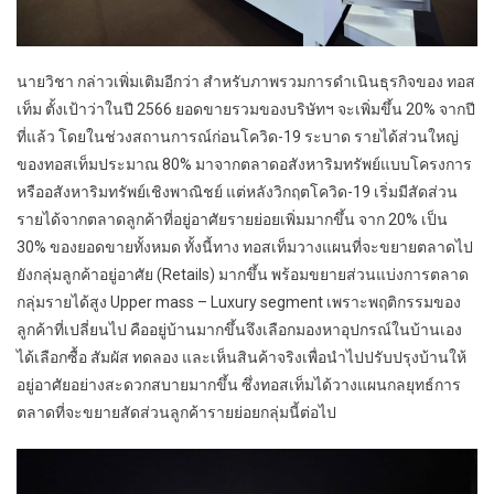
นายวิชา กล่าวเพิ่มเติมอีกว่า สำหรับภาพรวมการดำเนินธุรกิจของ ทอส
เท็ม ตั้งเป้าว่าในปี 2566 ยอดขายรวมของบริษัทฯ จะเพิ่มขึ้น 20% จากปี
ที่แล้ว โดยในช่วงสถานการณ์ก่อนโควิด-19 ระบาด รายได้ส่วนใหญ่
ของทอสเท็มประมาณ 80% มาจากตลาดอสังหาริมทรัพย์แบบโครงการ
หรืออสังหาริมทรัพย์เชิงพาณิชย์ แต่หลังวิกฤตโควิด-19 เริ่มมีสัดส่วน
รายได้จากตลาดลูกค้าที่อยู่อาศัยรายย่อยเพิ่มมากขึ้น จาก 20% เป็น
30% ของยอดขายทั้งหมด ทั้งนี้ทาง ทอสเท็มวางแผนที่จะขยายตลาดไป
ยังกลุ่มลูกค้าอยู่อาศัย (Retails) มากขึ้น พร้อมขยายส่วนแบ่งการตลาด
กลุ่มรายได้สูง Upper mass – Luxury segment เพราะพฤติกรรมของ
ลูกค้าที่เปลี่ยนไป คืออยู่บ้านมากขึ้นจึงเลือกมองหาอุปกรณ์ในบ้านเอง
ได้เลือกซื้อ สัมผัส ทดลอง และเห็นสินค้าจริงเพื่อนำไปปรับปรุงบ้านให้
อยู่อาศัยอย่างสะดวกสบายมากขึ้น ซึ่งทอสเท็มได้วางแผนกลยุทธ์การ
ตลาดที่จะขยายสัดส่วนลูกค้ารายย่อยกลุ่มนี้ต่อไป