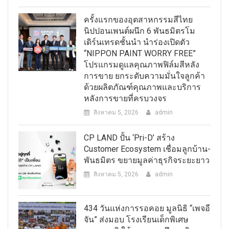
ครั้งแรกของอุตสาหกรรมสีไทย
นิปปอนเพนต์ผนึก 6 พันธมิตรโม
เดิร์นเทรดชั้นนำ นำร่องเปิดตัว
“NIPPON PAINT WORRY FREE”
โปรแกรมดูแลคุณภาพฟิล์มสีหลัง
การขาย ยกระดับความมั่นใจลูกค้า
ด้วยผลิตภัณฑ์คุณภาพและบริการ
หลังการขายที่ครบวงจร
สิงหาคม 5, 2026
admin
CP LAND ปั้น ‘Pri-D’ สร้าง
Customer Ecosystem เชื่อมลูกบ้าน-
พันธมิตร ขยายมูลค่าธุรกิจระยะยาว
สิงหาคม 5, 2026
admin
434 วันแห่งการรอคอย มูลนิธิ “เพจอี
จัน” ส่งมอบ โรงเรียนเด็กพิเศษ