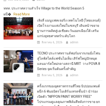
ททท. ประกาศความสำเร็จ Village to the World Season 5
ผนึ�
Read More
เหิงลี่ แมนูแฟคเจอริ่ง เทคโนโลยี (ไทยแลนด์)
เปิดโรงงานแห่งใหม่ในชลบุรี เดินหน้าขยาย
ฐานการผลิตสู่เอเชียตะวันออกเฉียงใต้ เสริม
แกร่งยุทธศาสตร์ระดับโลก
สิงหาคม 6, 2026
admin
TECNO ประกาศทรานส์ฟอร์มจากเกมมิ่งโฟน
สู่ไลฟ์สไตล์แฟชั่นไอเท็ม เสิร์ฟใหญ่ปักหมุด
แลนมาร์คใหม่กลางสถานี MRT วาง POVA 8
Series จุดเริ่มต้นครั้งสำคัญ
สิงหาคม 5, 2026
admin
ครั้งแรกของอุตสาหกรรมสีไทย นิปปอนเพนต์
ผนึก 6 พันธมิตรโมเดิร์นเทรดชั้นนำ นำร่อง
เปิดตัว “NIPPON PAINT WORRY FREE”
โปรแกรมดูแลคุณภาพฟิล์มสีหลังการขาย ยก