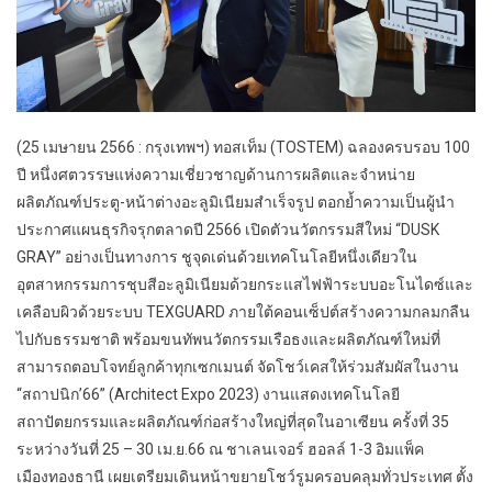
(25 เมษายน 2566 : กรุงเทพฯ) ทอสเท็ม (TOSTEM) ฉลองครบรอบ 100
ปี หนึ่งศตวรรษแห่งความเชี่ยวชาญด้านการผลิตและจำหน่าย
ผลิตภัณฑ์ประตู-หน้าต่างอะลูมิเนียมสำเร็จรูป ตอกย้ำความเป็นผู้นำ
ประกาศแผนธุรกิจรุกตลาดปี 2566 เปิดตัวนวัตกรรมสีใหม่ “DUSK
GRAY” อย่างเป็นทางการ ชูจุดเด่นด้วยเทคโนโลยีหนึ่งเดียวใน
อุตสาหกรรมการชุบสีอะลูมิเนียมด้วยกระแสไฟฟ้าระบบอะโนไดซ์และ
เคลือบผิวด้วยระบบ TEXGUARD ภายใต้คอนเซ็ปต์สร้างความกลมกลืน
ไปกับธรรมชาติ พร้อมขนทัพนวัตกรรมเรือธงและผลิตภัณฑ์ใหม่ที่
สามารถตอบโจทย์ลูกค้าทุกเซกเมนต์ จัดโชว์เคสให้ร่วมสัมผัสในงาน
“สถาปนิก’66” (Architect Expo 2023) งานแสดงเทคโนโลยี
สถาปัตยกรรมและผลิตภัณฑ์ก่อสร้างใหญ่ที่สุดในอาเซียน ครั้งที่ 35
ระหว่างวันที่ 25 – 30 เม.ย.66 ณ ชาเลนเจอร์ ฮอลล์ 1-3 อิมแพ็ค
เมืองทองธานี เผยเตรียมเดินหน้าขยายโชว์รูมครอบคลุมทั่วประเทศ ตั้ง