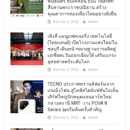
พันธมิตร ขับเคลื่อน ESG Tourism
สืบสานพระราชปณิธาน สร้าง
คุณค่าการท่องเที่ยวไทยอย่างยั่งยืน
สิงหาคม 6, 2026
admin
เหิงลี่ แมนูแฟคเจอริ่ง เทคโนโลยี
(ไทยแลนด์) เปิดโรงงานแห่งใหม่ใน
ชลบุรี เดินหน้าขยายฐานการผลิตสู่
เอเชียตะวันออกเฉียงใต้ เสริมแกร่ง
ยุทธศาสตร์ระดับโลก
สิงหาคม 6, 2026
admin
TECNO ประกาศทรานส์ฟอร์มจาก
เกมมิ่งโฟน สู่ไลฟ์สไตล์แฟชั่นไอเท็ม
เสิร์ฟใหญ่ปักหมุดแลนมาร์คใหม่
กลางสถานี MRT วาง POVA 8
Series จุดเริ่มต้นครั้งสำคัญ
สิงหาคม 5, 2026
admin