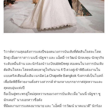
วิวาห์หวานสุดอลังการแห่งปีของคนวงการบันเทิงที่ตัดสินใจสละโสด
อีกคู่ เมื่อดาราสาว นนนี่-ณัฐชา และ แอ็คมี่-วรวัฒน์ นักลงทุน-นักธุรกิจ
ระดับหมื่นล้าน และนักร้องนำวง DoubleDeep สองคนในวงการบันเทิง
ตัดสินใจสละโสดหลังคบหาดูใจกันนาน 4 ปี ควงคู่เข้าพิธีแต่งงานใน
แบบคริสเตียนดั้งเดิม เนรมิต La Chapelle Bangkok รังสรรค์เป็นโบสถ์
เพื่อจัดพิธีที่สวยงามดั่งสรวงสวรรค์ ท่ามกลางบรรยากาศสุดหวานและ
สุดอบอุ่นแห่งปี
ถือเป็นคู่พระพรคู่ใหม่สุดหวานของวงการบันเทิง เมื่อ “นนนี่-ณัฐชา ชู
มักเคอร์” นางเอกสาวชื่อดัง
ที่มีผลงานการแสดงมากมาย และ “แอ็คมี่-วรวัฒน์ นาคแนวดี” นักร้อง