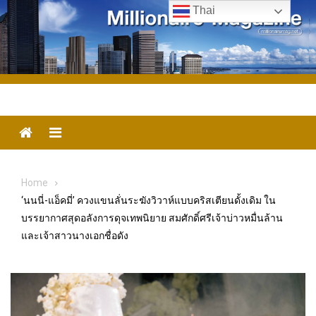
Skip
Thai
to
content
Menu
Home
‘นนนี่-แอ็คมี่’ ควงแขนลั่นระฆังวิวาห์แบบคริสเตียนดั้งเดิม ใน
บรรยากาศสุดอลังการดุจเทพนิยาย สมศักดิ์ศรีเจ้าบ่าวหมื่นล้าน
และเจ้าสาวนางเอกชื่อดัง