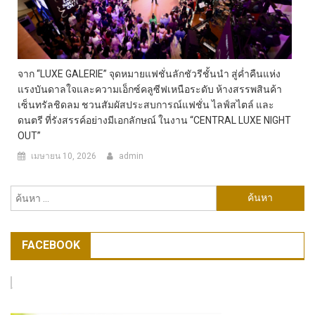
จาก “LUXE GALERIE” จุดหมายแฟชั่นลักชัวรีชั้นนำ สู่ค่ำคืนแห่ง
แรงบันดาลใจและความเอ็กซ์คลูซีฟเหนือระดับ ห้างสรรพสินค้า
เซ็นทรัลชิดลม ชวนสัมผัสประสบการณ์แฟชั่น ไลฟ์สไตล์ และ
ดนตรี ที่รังสรรค์อย่างมีเอกลักษณ์ ในงาน “CENTRAL LUXE NIGHT
OUT”
เมษายน 10, 2026
admin
ค้นหา
สำหรับ:
FACEBOOK