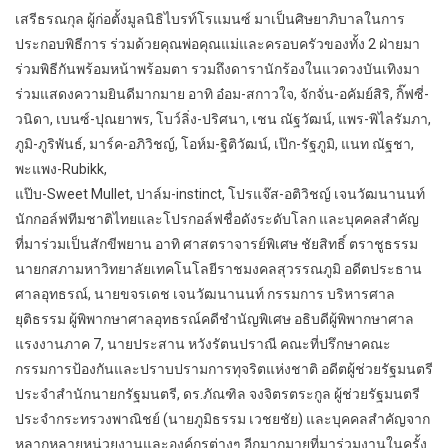
เสรีธรณกุล ผู้ก่อตั้งมูลนิธิไบรท์โรแมนซ์ มาเป็นศิษยาภิบาลในการ
ประกอบพิธีการ ร่วมด้วยคุณพ่อคุณแม่และครอบครัวของทั้ง 2 ฝ่ายมา
ร่วมพิธีกันพร้อมหน้าพร้อมตา รวมถึงดารานักร้องในแวดวงบันเทิงมา
ร่วมแสดงความยินดีมากมาย อาทิ อ๋อม-สกาวใจ, จักจั่น-อคัมย์สิริ, กิ๊ฟซี่-
วนิดา, เบนซ์-ปุณยาพร, โบว์ลิ่ง-ปริศนา, เชน ณัฐวัฒน์, แพร-พิไลรัมภา,
ภูมิ-ภูริพันธ์, มาร์ค-อภิวิชญ์, โอห์ม-ฐิติวัฒน์, เป๊ก-รัฐภูมิ, แนท ณัฐชา,
พะแพง-Rubikk,
แป๊บ-Sweet Mullet, ปาล์ม-instinct, โปรแจ๊ส-อติวิชญ์ เจนวัฒนานนท์
นักกอล์ฟทีมชาติไทยและโปรกอล์ฟชื่อดังระดับโลก และบุคคลสำคัญ
ที่มาร่วมเป็นสักขีพยาน อาทิ ศาสตราจารย์พิเศษ ชัยสิทธิ์ ตราชูธรรม
นายกสภามหาวิทยาลัยเทคโนโลยีราชมงคลสุวรรณภูมิ อดีตประธาน
ศาลอุทธรณ์, นายขจรเดช เจนวัฒนานนท์ กรรมการ บริหารศาล
ยุติธรรม ผู้พิพากษาศาลอุทธรณ์คดีชำนัญพิเศษ อธิบดีผู้พิพากษาศาล
แรงงานภาค 7, นายประสาน หวังรัตนปราณี คณะที่ปรึกษาคณะ
กรรมการป้องกันและปราบปรามการทุจริตแห่งชาติ อดีตผู้ช่วยรัฐมนตรี
ประจำสำนักนายกรัฐมนตรี, ดร.ภัณฑิล จงจิตรตระกูล ผู้ช่วยรัฐมนตรี
ประจำกระทรวงพาณิชย์ (นายภูมิธรรม เวชยชัย) และบุคคลสำคัญจาก
หลากหลายหน่วยงานและองค์กรต่างๆ อีกมากมายที่มาร่วมงานในครั้ง