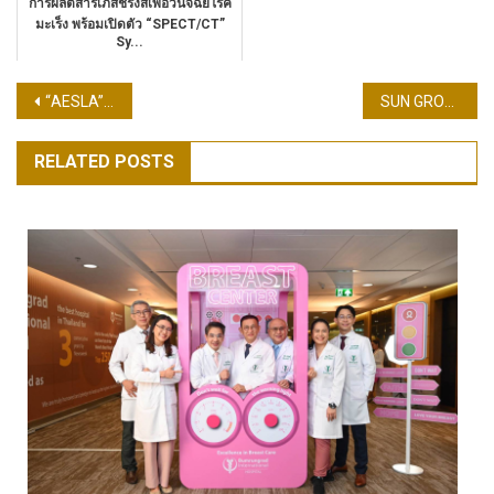
การผลิตสารเภสัชรังสีเพื่อวินิจฉัยโรค
มะเร็ง พร้อมเปิดตัว “SPECT/CT”
Sy...
แนะแนว
“AESLA” จัดงาน “AESLA AWARDS 2023 – AESTHETIC A LIST” เฉลิมฉลองความสำเร็จทางด้านความงาม พร้อมมอบรางวัลแก่แพทย์ผู้ทรงคุณค่าระดับแนวหน้าของประเทศไทย
SUN GROUP ชวนสัมผัสความเหนือระดับที่รีสอร์ตห้าดาวใน ฟูโกว๊ก เวียดนาม
เรื่อง
RELATED POSTS