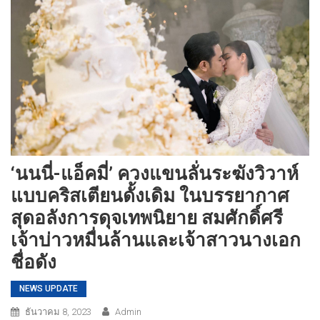
‘นนนี่-แอ็คมี่’ ควงแขนลั่นระฆังวิวาห์
แบบคริสเตียนดั้งเดิม ในบรรยากาศ
สุดอลังการดุจเทพนิยาย สมศักดิ์ศรี
เจ้าบ่าวหมื่นล้านและเจ้าสาวนางเอก
ชื่อดัง
NEWS UPDATE
ธันวาคม 8, 2023
Admin