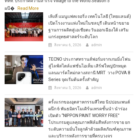
ททท. ประกาศความสำเร็จ Village to the World Season 5
ผนึ�
Read More
เหิงลี่ แมนูแฟคเจอริ่ง เทคโนโลยี (ไทยแลนด์)
เปิดโรงงานแห่งใหม่ในชลบุรี เดินหน้าขยาย
ฐานการผลิตสู่เอเชียตะวันออกเฉียงใต้ เสริม
แกร่งยุทธศาสตร์ระดับโลก
สิงหาคม 6, 2026
admin
TECNO ประกาศทรานส์ฟอร์มจากเกมมิ่งโฟน
สู่ไลฟ์สไตล์แฟชั่นไอเท็ม เสิร์ฟใหญ่ปักหมุด
แลนมาร์คใหม่กลางสถานี MRT วาง POVA 8
Series จุดเริ่มต้นครั้งสำคัญ
สิงหาคม 5, 2026
admin
ครั้งแรกของอุตสาหกรรมสีไทย นิปปอนเพนต์
ผนึก 6 พันธมิตรโมเดิร์นเทรดชั้นนำ นำร่อง
เปิดตัว “NIPPON PAINT WORRY FREE”
โปรแกรมดูแลคุณภาพฟิล์มสีหลังการขาย ยก
ระดับความมั่นใจลูกค้าด้วยผลิตภัณฑ์คุณภาพ
และบริการหลังการขายที่ครบวงจร