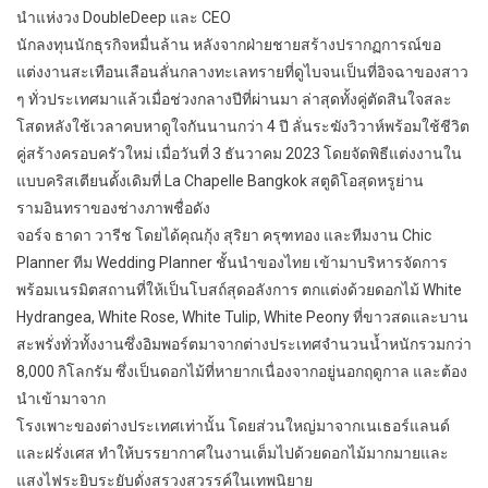
นำแห่งวง DoubleDeep และ CEO
นักลงทุนนักธุรกิจหมื่นล้าน หลังจากฝ่ายชายสร้างปรากฏการณ์ขอ
แต่งงานสะเทือนเลือนลั่นกลางทะเลทรายที่ดูไบจนเป็นที่อิจฉาของสาว
ๆ ทั่วประเทศมาแล้วเมื่อช่วงกลางปีที่ผ่านมา ล่าสุดทั้งคู่ตัดสินใจสละ
โสดหลังใช้เวลาคบหาดูใจกันนานกว่า 4 ปี ลั่นระฆังวิวาห์พร้อมใช้ชีวิต
คู่สร้างครอบครัวใหม่ เมื่อวันที่ 3 ธันวาคม 2023 โดยจัดพิธีแต่งงานใน
แบบคริสเตียนดั้งเดิมที่ La Chapelle Bangkok สตูดิโอสุดหรูย่าน
รามอินทราของช่างภาพชื่อดัง
จอร์จ ธาดา วารีช โดยได้คุณกุ้ง สุริยา ครุฑทอง และทีมงาน Chic
Planner ทีม Wedding Planner ชั้นนำของไทย เข้ามาบริหารจัดการ
พร้อมเนรมิตสถานที่ให้เป็นโบสถ์สุดอลังการ ตกแต่งด้วยดอกไม้ White
Hydrangea, White Rose, White Tulip, White Peony ที่ขาวสดและบาน
สะพรั่งทั่วทั้งงานซึ่งอิมพอร์ตมาจากต่างประเทศจำนวนน้ำหนักรวมกว่า
8,000 กิโลกรัม ซึ่งเป็นดอกไม้ที่หายากเนื่องจากอยู่นอกฤดูกาล และต้อง
นำเข้ามาจาก
โรงเพาะของต่างประเทศเท่านั้น โดยส่วนใหญ่มาจากเนเธอร์แลนด์
และฝรั่งเศส ทำให้บรรยากาศในงานเต็มไปด้วยดอกไม้มากมายและ
แสงไฟระยิบระยับดั่งสรวงสวรรค์ในเทพนิยาย