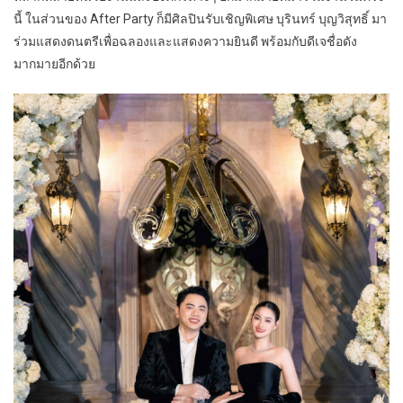
นี้ ในส่วนของ After Party ก็มีศิลปินรับเชิญพิเศษ บุรินทร์ บุญวิสุทธิ์ มา
ร่วมแสดงดนตรีเพื่อฉลองและแสดงความยินดี พร้อมกับดีเจชื่อดัง
มากมายอีกด้วย