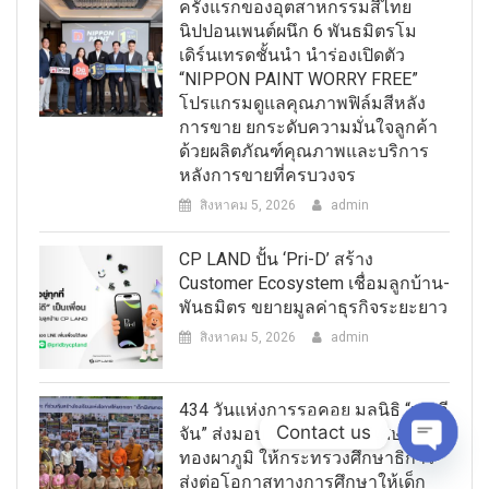
ครั้งแรกของอุตสาหกรรมสีไทย
นิปปอนเพนต์ผนึก 6 พันธมิตรโม
เดิร์นเทรดชั้นนำ นำร่องเปิดตัว
“NIPPON PAINT WORRY FREE”
โปรแกรมดูแลคุณภาพฟิล์มสีหลัง
การขาย ยกระดับความมั่นใจลูกค้า
ด้วยผลิตภัณฑ์คุณภาพและบริการ
หลังการขายที่ครบวงจร
สิงหาคม 5, 2026
admin
CP LAND ปั้น ‘Pri-D’ สร้าง
Customer Ecosystem เชื่อมลูกบ้าน-
พันธมิตร ขยายมูลค่าธุรกิจระยะยาว
สิงหาคม 5, 2026
admin
434 วันแห่งการรอคอย มูลนิธิ “เพจอี
Contact us
จัน” ส่งมอบ โรงเรียนเด็กพิเศษ
ทองผาภูมิ ให้กระทรวงศึกษาธิการ
Open
ส่งต่อโอกาสทางการศึกษาให้เด็ก
chaty