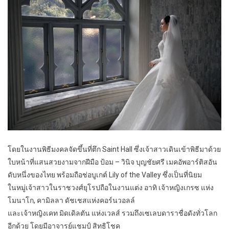
โดยในงานพิธีมงคลจัดขึ้นที่ตึก Saint Hall ซึ่งเจ้าสาวเดินเข้าพิธีมาด้วย
ใบหน้าที่แสนสวยงามจากฝีมือ ป้อม – วินิจ บุญชัยศรี เมคอัพอาร์ติสอัน
ดับหนึ่งของไทย พร้อมถือช่อบูเกต์ Lily of the Valley ซึ่งเป็นที่นิยม
ในหมู่เจ้าสาวในราชวงศ์ยุโรปถือในงานแต่ง อาทิ เจ้าหญิงเกรซ แห่ง
โมนาโก, คามิลลา ดัชเชสแห่งคอร์นวอลล์
และเจ้าหญิงเคท มิดเดิลตัน แห่งเวลส์ รวมถึงเซเลบดาราชื่อดังทั่วโลก
อีกด้วย โดยมีอาจารย์แชมป์ สิทธิโชค