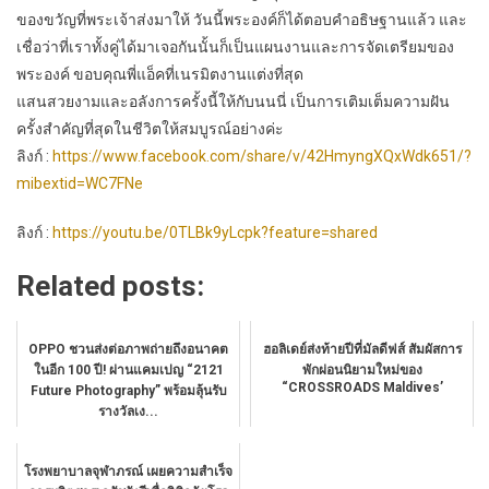
ของขวัญที่พระเจ้าส่งมาให้ วันนี้พระองค์ก็ได้ตอบคำอธิษฐานแล้ว และ
เชื่อว่าที่เราทั้งคู่ได้มาเจอกันนั้นก็เป็นแผนงานและการจัดเตรียมของ
พระองค์ ขอบคุณพี่แอ็คที่เนรมิตงานแต่งที่สุด
แสนสวยงามและอลังการครั้งนี้ให้กับนนนี่ เป็นการเติมเต็มความฝัน
ครั้งสำคัญที่สุดในชีวิตให้สมบูรณ์อย่างค่ะ
ลิงก์ :
https://www.facebook.com/share/v/42HmyngXQxWdk651/?
mibextid=WC7FNe
ลิงก์ :
https://youtu.be/0TLBk9yLcpk?feature=shared
Related posts:
OPPO ชวนส่งต่อภาพถ่ายถึงอนาคต
ฮอลิเดย์ส่งท้ายปีที่มัลดีฟส์ สัมผัสการ
ในอีก 100 ปี! ผ่านแคมเปญ “2121
พักผ่อนนิยามใหม่ของ
“CROSSROADS Maldives’
Future Photography” พร้อมลุ้นรับ
รางวัลเง...
โรงพยาบาลจุฬาภรณ์ เผยความสำเร็จ