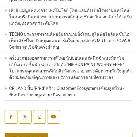
เหิงลี่ แมนูแฟคเจอริ่ง เทคโนโลยี (ไทยแลนด์) เปิดโรงงานแห่งใหม่
ในชลบุรี เดินหน้าขยายฐานการผลิตสู่เอเชียตะวันออกเฉียงใต้ เสริม
แกร่งยุทธศาสตร์ระดับโลก
TECNO ประกาศทรานส์ฟอร์มจากเกมมิ่งโฟน สู่ไลฟ์สไตล์แฟชั่นไอ
เท็ม เสิร์ฟใหญ่ปักหมุดแลนมาร์คใหม่กลางสถานี MRT วาง POVA 8
Series จุดเริ่มต้นครั้งสำคัญ
ครั้งแรกของอุตสาหกรรมสีไทย นิปปอนเพนต์ผนึก 6 พันธมิตรโม
เดิร์นเทรดชั้นนำ นำร่องเปิดตัว “NIPPON PAINT WORRY FREE”
โปรแกรมดูแลคุณภาพฟิล์มสีหลังการขาย ยกระดับความมั่นใจลูกค้า
ด้วยผลิตภัณฑ์คุณภาพและบริการหลังการขายที่ครบวงจร
CP LAND ปั้น ‘Pri-d’ สร้าง Customer Ecosystem เชื่อมลูกบ้าน-
พันธมิตร ขยายมูลค่าธุรกิจระยะยาว