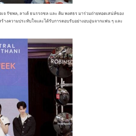
, เจเจ รัชพล, ลาเต้ ธนรรถชล และ คิม พงศธร มาร่วมถ่ายทอดเสน่ห์ของ
เศษ สร้างความประทับใจและได้รับการตอบรับอย่างอบอุ่นจากแฟน ๆ และ