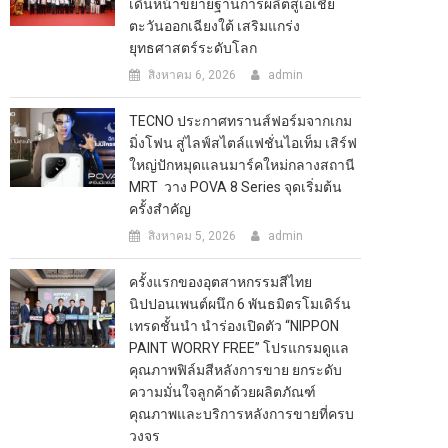
เดินหน้าขยายฐานการผลิตสู่เอเชีย
ตะวันออกเฉียงใต้ เสริมแกร่ง
ยุทธศาสตร์ระดับโลก
สิงหาคม 6, 2026
admin
TECNO ประกาศทรานส์ฟอร์มจากเกม
มิ่งโฟน สู่ไลฟ์สไตล์แฟชั่นไอเท็ม เสิร์ฟ
ใหญ่ปักหมุดแลนมาร์คใหม่กลางสถานี
MRT วาง POVA 8 Series จุดเริ่มต้น
ครั้งสำคัญ
สิงหาคม 5, 2026
admin
ครั้งแรกของอุตสาหกรรมสีไทย
นิปปอนเพนต์ผนึก 6 พันธมิตรโมเดิร์น
เทรดชั้นนำ นำร่องเปิดตัว “NIPPON
PAINT WORRY FREE” โปรแกรมดูแล
คุณภาพฟิล์มสีหลังการขาย ยกระดับ
ความมั่นใจลูกค้าด้วยผลิตภัณฑ์
คุณภาพและบริการหลังการขายที่ครบ
วงจร