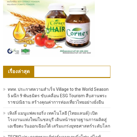
เรื่องล่าสุด
ททท. ประกาศความสำเร็จ Village to the World Season
5 ผนึก 9 พันธมิตร ขับเคลื่อน ESG Tourism สืบสานพระ
ราชปณิธาน สร้างคุณค่าการท่องเที่ยวไทยอย่างยั่งยืน
เหิงลี่ แมนูแฟคเจอริ่ง เทคโนโลยี (ไทยแลนด์) เปิด
โรงงานแห่งใหม่ในชลบุรี เดินหน้าขยายฐานการผลิตสู่
เอเชียตะวันออกเฉียงใต้ เสริมแกร่งยุทธศาสตร์ระดับโลก
TECNO ประกาศทรานส์ฟอร์มจากเกมมิ่งโฟน สู่ไลฟ์