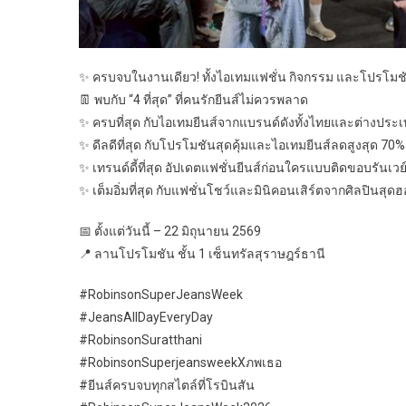
✨ ครบจบในงานเดียว! ทั้งไอเทมแฟชั่น กิจกรรม และโปรโมชั
👖 พบกับ “4 ที่สุด” ที่คนรักยีนส์ไม่ควรพลาด
✨ ครบที่สุด กับไอเทมยีนส์จากแบรนด์ดังทั้งไทยและต่างประ
✨ ดีลดีที่สุด กับโปรโมชันสุดคุ้มและไอเทมยีนส์ลดสูงสุด 70%
✨ เทรนด์ดี้ที่สุด อัปเดตแฟชั่นยีนส์ก่อนใครแบบติดขอบรันเวย
✨ เต็มอิ่มที่สุด กับแฟชั่นโชว์และมินิคอนเสิร์ตจากศิลปินสุด
📅 ตั้งแต่วันนี้ – 22 มิถุนายน 2569
📍 ลานโปรโมชัน ชั้น 1 เซ็นทรัลสุราษฎร์ธานี
#RobinsonSuperJeansWeek
#JeansAllDayEveryDay
#RobinsonSuratthani
#RobinsonSuperjeansweekXภพเธอ
#ยีนส์ครบจบทุกสไตล์ที่โรบินสัน