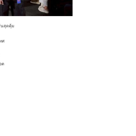
นสุดคุ้ม
เทศ
์
ฮอต