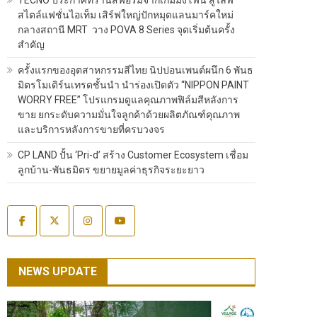
สไตล์แฟชั่นไอเท็ม เสิร์ฟใหญ่ปักหมุดแลนมาร์คใหม่
กลางสถานี MRT วาง POVA 8 Series จุดเริ่มต้นครั้ง
สำคัญ
ครั้งแรกของอุตสาหกรรมสีไทย นิปปอนเพนต์ผนึก 6 พันธ
มิตรโมเดิร์นเทรดชั้นนำ นำร่องเปิดตัว “NIPPON PAINT
WORRY FREE” โปรแกรมดูแลคุณภาพฟิล์มสีหลังการ
ขาย ยกระดับความมั่นใจลูกค้าด้วยผลิตภัณฑ์คุณภาพ
และบริการหลังการขายที่ครบวงจร
CP LAND ปั้น ‘Pri-d’ สร้าง Customer Ecosystem เชื่อม
ลูกบ้าน-พันธมิตร ขยายมูลค่าธุรกิจระยะยาว
NEWS UPDATE