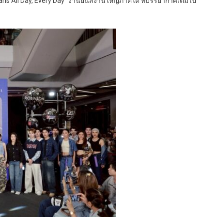
ans All Day, Every Day” งานยีนส์งานใหญ่ภาคใต้ ที่บรรยากาศเต็มไป