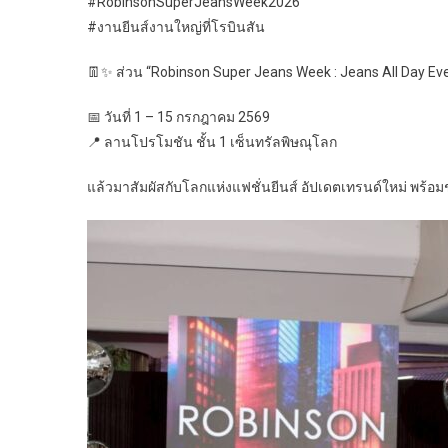
#RobinsonSuperJeansWeek2026
#งานยีนส์งานใหญ่ที่โรบินสัน
👖✨ ส่วน “Robinson Super Jeans Week : Jeans All Day Ever
📅 วันที่ 1 – 15 กรกฎาคม 2569
📍 ลานโปรโมชัน ชั้น 1 เซ็นทรัลพิษณุโลก
แล้วมาสัมผัสกับโลกแห่งแฟชั่นยีนส์ อัปเดตเทรนด์ใหม่ พร้อมช