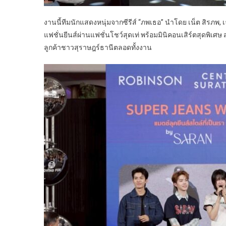
งานนี้ทีมนักแสดงหนุ่มจากซีรีส์ “ภพเธอ” นำโดย เน็ต สิรภพ
แฟชั่นยีนส์ผ่านแฟชั่นโชว์สุดเท่ พร้อมมินิคอนเสิร์ตสุดพิ
ลูกค้าชาวสุราษฎร์ธานีตลอดทั้งงาน