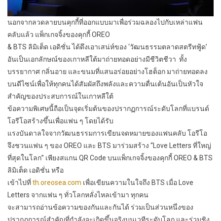
นอกจากลวดลายบนคุกกี้ที่ออกแบบมาเพื่อร่วมฉลองไปกับเหล่าแฟน
คลับแล้ว แพ็กเกจจิ้งของคุกกี้ OREO
& BTS ลิมิเต็ด เอดิชั่น ได้ดึงเอาเสน่ห์ของ ‘วัฒนธรรมตลาดสตรีทฟู้ด’
อันเป็นเอกลักษณ์ของเกาหลีใต้มาถ่ายทอดอย่างมีชีวิตชีวา ทั้ง
บรรยากาศ กลิ่นอาย และขนมที่แสนอร่อยอย่างโฮต็อก มาถ่ายทอดลง
บนดีไซน์เพื่อให้ทุกคนได้สัมผัสถึงพลังและความตื่นเต้นอันเป็นหัวใจ
สำคัญของประสบการณ์ในเกาหลีใต้
ข้อความพิเศษนี้ถือเป็นจุดเริ่มต้นของปรากฏการณ์ระดับโลกที่แบรนด์
โอรีโอสร้างขึ้นเพื่อแฟน ๆ โดยได้รับ
แรงบันดาลใจจากวัฒนธรรมการเขียนจดหมายของแฟนคลับ โอรีโอ
จึงชวนแฟน ๆ ของ OREO และ BTS มาร่วมสร้าง “Love Letters ที่ใหญ่
ที่สุดในโลก” เพียงสแกน QR Code บนแพ็กเกจจิ้งของคุกกี้ OREO & BTS
ลิมิเต็ด เอดิชั่น หรือ
เข้าไปที่
th.oreosea.com
เพื่อเขียนความในใจถึง BTS เมื่อ Love
Letters จากแฟน ๆ ทั่วโลกหลั่งไหลเข้ามา ทุกคน
จะสามารถอ่านข้อความของกันและกันได้ ร่วมเป็นส่วนหนึ่งของ
ปรากฏการณ์สำคัญที่กำลังจะเกิดขึ้นจริงบนเวทีระดับโลก และร่วมชิง