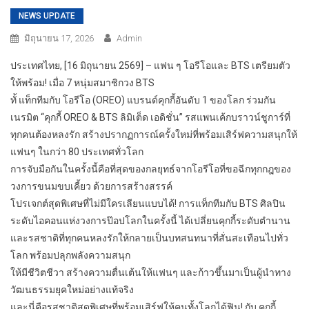
NEWS UPDATE
มิถุนายน 17, 2026
Admin
ประเทศไทย, [16 มิถุนายน 2569] – แฟน ๆ โอรีโอและ BTS เตรียมตัว
ให้พร้อม! เมื่อ 7 หนุ่มสมาชิกวง BTS
ทั้ แท็กทีมกับ โอรีโอ (OREO) แบรนด์คุกกี้อันดับ 1 ของโลก ร่วมกัน
เนรมิต “คุกกี้ OREO & BTS ลิมิเต็ด เอดิชั่น” รสแพนเค้กบราวน์ชูการ์ที่
ทุกคนต้องหลงรัก สร้างปรากฏการณ์ครั้งใหม่ที่พร้อมเสิร์ฟความสนุกให้
แฟนๆ ในกว่า 80 ประเทศทั่วโลก
การจับมือกันในครั้งนี้คือที่สุดของกลยุทธ์จากโอรีโอที่ขอฉีกทุกกฎของ
วงการขนมขบเคี้ยว ด้วยการสร้างสรรค์
โปรเจกต์สุดพิเศษที่ไม่มีใครเลียนแบบได้! การแท็กทีมกับ BTS ศิลปิน
ระดับไอคอนแห่งวงการป๊อปโลกในครั้งนี้ ได้เปลี่ยนคุกกี้ระดับตำนาน
และรสชาติที่ทุกคนหลงรักให้กลายเป็นบทสนทนาที่สั่นสะเทือนไปทั่ว
โลก พร้อมปลุกพลังความสนุก
ให้มีชีวิตชีวา สร้างความตื่นเต้นให้แฟนๆ และก้าวขึ้นมาเป็นผู้นำทาง
วัฒนธรรมยุคใหม่อย่างแท้จริง
และนี่คือรสชาติสุดพิเศษที่พร้อมเสิร์ฟให้คนทั้งโลกได้ฟิน! กับ คุกกี้