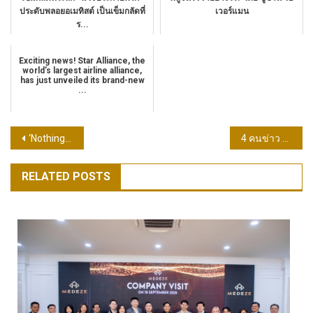
ประดับพลอยอเมทิสต์ เป็นเข็มกลัดที่
เวอร์แมน
ร...
Exciting news! Star Alliance, the
world’s largest airline alliance,
has just unveiled its brand-new
...
แนะแนว
‘Nothing’ ส่ง Ear (open) และ Watch 3 Pro 2 ผลิตภัณฑ์สุดเท่สำหรับสายแอคทีฟ ต้อนรับ Mid-Month Sale พร้อมส่วนลดสูงสุด 20%
4 คนข่าว 4 ดารา 4 เส้นทาง พปส. X GMC เปิดตัว “Made in Thailand 4 สาย The Journey” รายการวาไรตี้เรียลลิตี้ท่องเที่ยว ตามหาของฝาก สัมผัสเสน่ห์ไทยผ่าน 4 เส้นทางหลักทั่วประเทศ
เรื่อง
RELATED POSTS