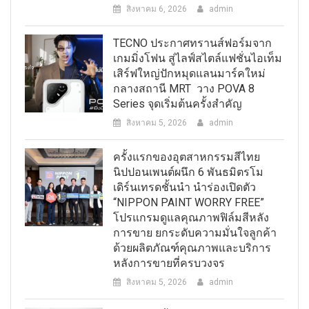
สิงหาคม 6, 2026
admin
TECNO ประกาศทรานส์ฟอร์มจาก
เกมมิ่งโฟน สู่ไลฟ์สไตล์แฟชั่นไอเท็ม
เสิร์ฟใหญ่ปักหมุดแลนมาร์คใหม่
กลางสถานี MRT วาง POVA 8
Series จุดเริ่มต้นครั้งสำคัญ
สิงหาคม 5, 2026
admin
ครั้งแรกของอุตสาหกรรมสีไทย
นิปปอนเพนต์ผนึก 6 พันธมิตรโม
เดิร์นเทรดชั้นนำ นำร่องเปิดตัว
“NIPPON PAINT WORRY FREE”
โปรแกรมดูแลคุณภาพฟิล์มสีหลัง
การขาย ยกระดับความมั่นใจลูกค้า
ด้วยผลิตภัณฑ์คุณภาพและบริการ
หลังการขายที่ครบวงจร
สิงหาคม 5, 2026
admin