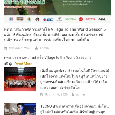
ททท. ประกาศความสำเร็จ Village To The World Season 5
ผนึก 9 พันธมิตร ขับเคลื่อน ESG Tourism สืบสานพระราช
ปณิธาน สร้างคุณค่าการท่องเที่ยวไทยอย่างยั่งยืน
สิงหาคม 6, 2026
admin
ททท. ประกาศความสำเร็จ Village to the World Season 5
ผนึ�
Read More
เหิงลี่ แมนูแฟคเจอริ่ง เทคโนโลยี (ไทยแลนด์)
เปิดโรงงานแห่งใหม่ในชลบุรี เดินหน้าขยาย
ฐานการผลิตสู่เอเชียตะวันออกเฉียงใต้ เสริม
แกร่งยุทธศาสตร์ระดับโลก
สิงหาคม 6, 2026
admin
TECNO ประกาศทรานส์ฟอร์มจากเกมมิ่งโฟน
สู่ไลฟ์สไตล์แฟชั่นไอเท็ม เสิร์ฟใหญ่ปักหมุด