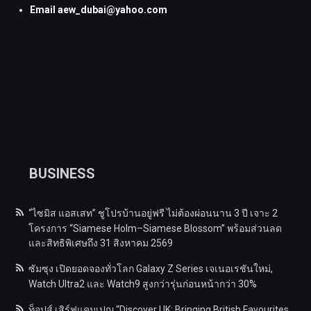
Email aew_dubai@yahoo.com
BUSINESS
“ไซมิส แอสเสท” ชูโปรบ้านอยู่ฟรี ไม่ต้องผ่อนนาน 3 ปี เจาะ 2
โครงการ “Siamese Holm–Siamese Blossom” พร้อมส่วนลด
และสิทธิพิเศษถึง 31 สิงหาคม 2569
ซัมซุง เปิดยอดจองทั่วโลก Galaxy Z Series เจเนอเรชันใหม่,
Watch Ultra2 และ Watch9 สูงกว่ารุ่นก่อนหน้ากว่า 30%
ท็อปส์ เสิร์ฟแคมเปญ “Discover UK: Bringing British Favourites