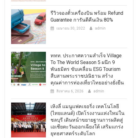
รีวิวจองตั๋วเครื่องบิน พร้อม Refund
Guarantee การันตีคืนเงิน 80%
เมษายน 30, 2022
admin
ททท. ประกาศความสำเร็จ Village
To The World Season 5 ผนึก 9
พันธมิตร ขับเคลื่อน ESG Tourism
สืบสานพระราชปณิธาน สร้าง
คุณค่าการท่องเที่ยวไทยอย่างยั่งยืน
สิงหาคม 6, 2026
admin
เหิงลี่ แมนูแฟคเจอริ่ง เทคโนโลยี
(ไทยแลนด์) เปิดโรงงานแห่งใหม่ใน
ชลบุรี เดินหน้าขยายฐานการผลิตสู่
เอเชียตะวันออกเฉียงใต้ เสริมแกร่ง
ยุทธศาสตร์ระดับโลก