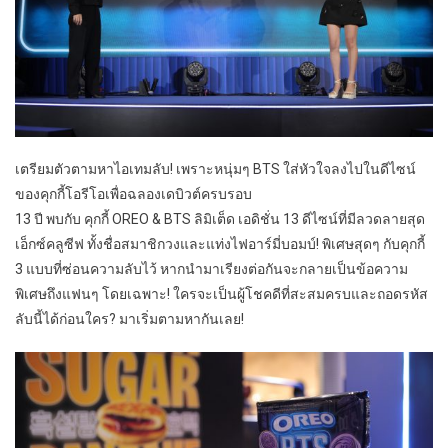
เตรียมตัวตามหาไอเทมลับ! เพราะหนุ่มๆ BTS ใส่หัวใจลงไปในดีไซน์
ของคุกกี้โอรีโอเพื่อฉลองเดบิวต์ครบรอบ
13 ปี พบกับ คุกกี้ OREO & BTS ลิมิเต็ด เอดิชั่น 13 ดีไซน์ที่มีลวดลายสุด
เอ็กซ์คลูซีฟ ทั้งชื่อสมาชิกวงและแท่งไฟอาร์มี่บอมบ์! พิเศษสุดๆ กับคุกกี้
3 แบบที่ซ่อนความลับไว้ หากนำมาเรียงต่อกันจะกลายเป็นข้อความ
พิเศษถึงแฟนๆ โดยเฉพาะ! ใครจะเป็นผู้โชคดีที่สะสมครบและถอดรหัส
ลับนี้ได้ก่อนใคร? มาเริ่มตามหากันเลย!