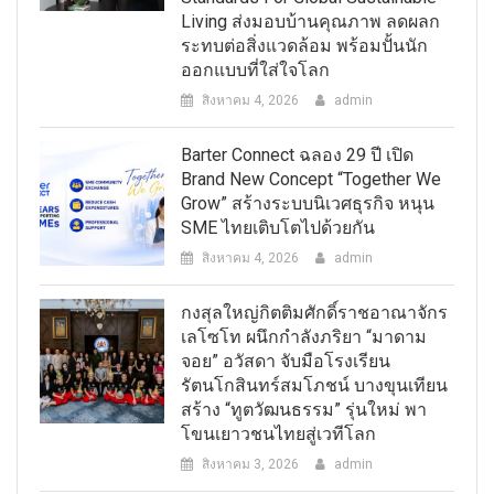
Living ส่งมอบบ้านคุณภาพ ลดผลก
ระทบต่อสิ่งแวดล้อม พร้อมปั้นนัก
ออกแบบที่ใส่ใจโลก
สิงหาคม 4, 2026
admin
Barter Connect ฉลอง 29 ปี เปิด
Brand New Concept “Together We
Grow” สร้างระบบนิเวศธุรกิจ หนุน
SME ไทยเติบโตไปด้วยกัน
สิงหาคม 4, 2026
admin
กงสุลใหญ่กิตติมศักดิ์ราชอาณาจักร
เลโซโท ผนึกกำลังภริยา “มาดาม
จอย” อวัสดา จับมือโรงเรียน
รัตนโกสินทร์สมโภชน์ บางขุนเทียน
สร้าง “ทูตวัฒนธรรม” รุ่นใหม่ พา
โขนเยาวชนไทยสู่เวทีโลก
สิงหาคม 3, 2026
admin