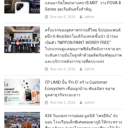
แลนมาร์คใหม่กลางสถานี MRT วาง POVA 8
Series จุดเริ่มต้นครั้งสำคัญ
สิงหาคม 5, 2026
admin
ครั้งแรกของอุตสาหกรรมสีไทย นิปปอนเพนต์
ผนึก 6 พันธมิตรโมเดิร์นเทรดชั้นนำ นำร่อง
เปิดตัว “NIPPON PAINT WORRY FREE”
โปรแกรมดูแลคุณภาพฟิล์มสีหลังการขาย ยก
ระดับความมั่นใจลูกค้าด้วยผลิตภัณฑ์คุณภาพ
และบริการหลังการขายที่ครบวงจร
สิงหาคม 5, 2026
admin
CP LAND ปั้น ‘Pri-D’ สร้าง Customer
Ecosystem เชื่อมลูกบ้าน-พันธมิตร ขยาย
มูลค่าธุรกิจระยะยาว
สิงหาคม 5, 2026
admin
434 วันแห่งการรอคอย มูลนิธิ “เพจอีจัน” ส่ง
มอบ โรงเรียนเด็กพิเศษทองผาภูมิ ให้กระทรวง