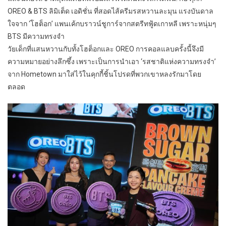
OREO & BTS ลิมิเต็ด เอดิชั่น ที่สอดไส้ครีมรสหวานละมุน แรงบันดาล
ใจจาก ‘โฮต็อก’ แพนเค้กบราวน์ชูการ์จากสตรีทฟู้ดเกาหลี เพราะหนุ่มๆ
BTS มีความทรงจำ
วัยเด็กที่แสนหวานกับทั้งโฮต็อกและ OREO การคอลแลบครั้งนี้จึงมี
ความหมายอย่างลึกซึ้ง เพราะเป็นการนำเอา ‘รสชาติแห่งความทรงจำ’
จาก Hometown มาใส่ไว้ในคุกกี้ชิ้นโปรดที่พวกเขาหลงรักมาโดย
ตลอด