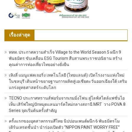
เรื่องล่าสุด
ททท. ประกาศความสำเร็จ Village to the World Season 5 ผนึก 9
พันธมิตร ขับเคลื่อน ESG Tourism สืบสานพระราชปณิธาน สร้าง
คุณค่าการท่องเที่ยวไทยอย่างยั่งยืน
เหิงลี่ แมนูแฟคเจอริ่ง เทคโนโลยี (ไทยแลนด์) เปิดโรงงานแห่งใหม่
ในชลบุรี เดินหน้าขยายฐานการผลิตสู่เอเชียตะวันออกเฉียงใต้ เสริม
แกร่งยุทธศาสตร์ระดับโลก
TECNO ประกาศทรานส์ฟอร์มจากเกมมิ่งโฟน สู่ไลฟ์สไตล์แฟชั่นไอ
เท็ม เสิร์ฟใหญ่ปักหมุดแลนมาร์คใหม่กลางสถานี MRT วาง POVA 8
Series จุดเริ่มต้นครั้งสำคัญ
ครั้งแรกของอุตสาหกรรมสีไทย นิปปอนเพนต์ผนึก 6 พันธมิตรโม
เดิร์นเทรดชั้นนำ นำร่องเปิดตัว “NIPPON PAINT WORRY FREE”