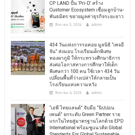
CP LAND ปั้น ‘Pri-D’ สร้าง
Customer Ecosystem เชื่อมลูกบ้าน-
พันธมิตร ขยายมูลค่าธุรกิจระยะยาว
สิงหาคม 5, 2026
admin
434 วันแห่งการรอคอย มูลนิธิ “เพจอี
จัน” ส่งมอบ โรงเรียนเด็กพิเศษ
ทองผาภูมิ ให้กระทรวงศึกษาธิการ
ส่งต่อโอกาสทางการศึกษาให้เด็ก
พิเศษกว่า 100 คน ใช้เวลา 434 วัน
เปลี่ยนพื้นที่ว่างเปล่าให้กลายเป็น
โรงเรียนแห่งความหวัง
สิงหาคม 4, 2026
admin
“เอพี ไทยแลนด์” จับมือ “นิปปอน
เพนต์” ยกระดับ Green Partner ราย
แรกในไทยสู่มาตรฐานโลกด้วย EPD
International พร้อมชูแนวคิด Global
Standards For Global Sustainable