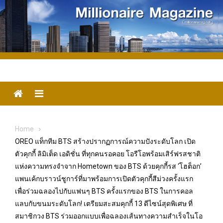
Skip
to
content
Menu
Home
OREO แท็กทีม BTS สร้างปรากฏการณ์ความปังระดับโลก เปิด
ตัวคุกกี้ ลิมิเต็ด เอดิชั่น ที่ทุกคนรอคอย โอรีโอพร้อมเสิร์ฟรสชาติ
แห่งความทรงจำจาก Hometown ของ BTS ด้วยคุกกี้รส ‘โฮต็อก’
แพนเค้กบราวน์ชูการ์ที่มาพร้อมการเปิดตัวคุกกี้สีม่วงครั้งแรก
เพื่อร่วมฉลองไปกับแฟนๆ BTS ครั้งแรกของ BTS ในการคอล
แลบกับขนมระดับโลก! เตรียมสะสมคุกกี้ 13 ดีไซน์สุดพิเศษ ที่
สมาชิกวง BTS ร่วมออกแบบเพื่อฉลองเส้นทางความสำเร็จในโอ