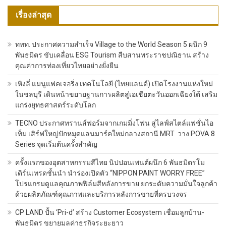
เรื่องล่าสุด
ททท. ประกาศความสำเร็จ Village to the World Season 5 ผนึก 9
พันธมิตร ขับเคลื่อน ESG Tourism สืบสานพระราชปณิธาน สร้าง
คุณค่าการท่องเที่ยวไทยอย่างยั่งยืน
เหิงลี่ แมนูแฟคเจอริ่ง เทคโนโลยี (ไทยแลนด์) เปิดโรงงานแห่งใหม่
ในชลบุรี เดินหน้าขยายฐานการผลิตสู่เอเชียตะวันออกเฉียงใต้ เสริม
แกร่งยุทธศาสตร์ระดับโลก
TECNO ประกาศทรานส์ฟอร์มจากเกมมิ่งโฟน สู่ไลฟ์สไตล์แฟชั่นไอ
เท็ม เสิร์ฟใหญ่ปักหมุดแลนมาร์คใหม่กลางสถานี MRT วาง POVA 8
Series จุดเริ่มต้นครั้งสำคัญ
ครั้งแรกของอุตสาหกรรมสีไทย นิปปอนเพนต์ผนึก 6 พันธมิตรโม
เดิร์นเทรดชั้นนำ นำร่องเปิดตัว “NIPPON PAINT WORRY FREE”
โปรแกรมดูแลคุณภาพฟิล์มสีหลังการขาย ยกระดับความมั่นใจลูกค้า
ด้วยผลิตภัณฑ์คุณภาพและบริการหลังการขายที่ครบวงจร
CP LAND ปั้น ‘Pri-d’ สร้าง Customer Ecosystem เชื่อมลูกบ้าน-
พันธมิตร ขยายมูลค่าธุรกิจระยะยาว