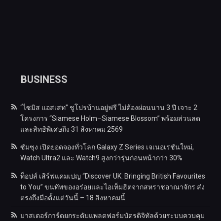
BUSINESS
“ไซมิส แอสเสท” ชูโปรบ้านอยู่ฟรี ไม่ต้องผ่อนนาน 3 ปี เจาะ 2
โครงการ “Siamese Holm–Siamese Blossom” พร้อมส่วนลด
และสิทธิพิเศษถึง 31 สิงหาคม 2569
ซัมซุง เปิดยอดจองทั่วโลก Galaxy Z Series เจเนอเรชันใหม่,
Watch Ultra2 และ Watch9 สูงกว่ารุ่นก่อนหน้ากว่า 30%
ท็อปส์ เสิร์ฟแคมเปญ “Discover UK: Bringing British Favourites
to You” ขนทัพของอร่อยและไอเท็มฮิตจากสหราชอาณาจักร ส่ง
ตรงถึงมือตั้งแต่วันนี้ – 18 สิงหาคมนี้
มาสเตอร์การ์ดยกระดับแพลตฟอร์มบัตรดิจิทัลด้วยระบบควบคุม