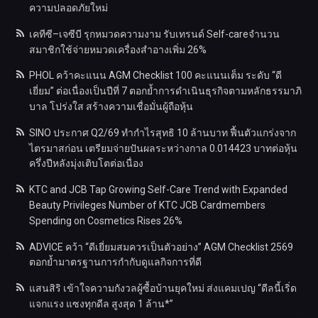
ความปลอดภัยใหม่
เคทีซี–เจซีบี รุกหมวดความงาม รับเทรนด์ Self-careจำนวน
สมาชิกใช้จ่ายหมวดเครื่องสำอางเพิ่ม 26%
PHOL คว้าคะแนน AGM Checklist 100 คะแนนเต็ม ระดับ “ดี
เยี่ยม” ต่อเนื่องเป็นปีที่ 7 ตอกย้ำการดำเนินธุรกิจตามหลักธรรมาภิ
บาล โปร่งใส สร้างความเชื่อมั่นผู้ถือหุ้น
SINO ประกาศ Q2/69 ทำกำไรสุทธิ 10 ล้านบาท ฟื้นตัวแกร่งจาก
ไตรมาสก่อน เตรียมจ่ายปันผลระหว่างกาล 0.014423 บาทต่อหุ้น
ครึ่งปีหลังมุ่งเติบโตต่อเนื่อง
KTC and JCB Tap Growing Self-Care Trend with Expanded
Beauty Privileges Number of KTC JCB Cardmembers
Spending on Cosmetics Rises 26%
ADVICE คว้า “ดีเยี่ยมสมควรเป็นตัวอย่าง” AGM Checklist 2569
ตอกย้ำมาตรฐานการกำกับดูแลกิจการที่ดี
แสนสิริ เข้าใจความกังวลผู้ซื้อบ้านยุคใหม่ ส่งแคมเปญ “ดีลนี้เริ่ด
แจกแรง แซงทุกดีล สูงสุด 1 ล้าน*”