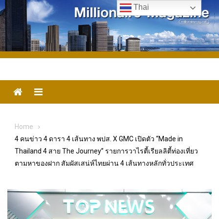
Skip
Thai
to
content
Menu
Home
4 คนข่าว 4 ดารา 4 เส้นทาง พปส. X GMC เปิดตัว “Made in
Thailand 4 สาย The Journey” รายการวาไรตี้เรียลลิตี้ท่องเที่ยว
ตามหาของฝาก สัมผัสเสน่ห์ไทยผ่าน 4 เส้นทางหลักทั่วประเทศ