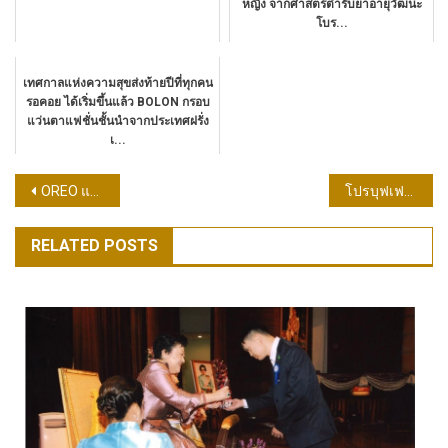
หญิง จากศาสตร์ตำรับยาอายุวัฒนะ
โบร...
เทศกาลแห่งความสุขส่งท้ายปีที่ทุกคน
รอคอย ได้เริ่มขึ้นแล้ว BOLON กรอบ
แว่นตาแฟชั่นชั้นนำจากประเทศฝรั่ง
เ...
แนะแนว
OREO แท็กทีม BTS สร้างปรากฏการณ์ความปังระดับโลก เปิดตัวคุกกี้ ลิมิเต็ด เอดิชั่น ที่ทุกคนรอคอย โอรีโอพร้อมเสิร์ฟรสชาติแห่งความทรงจำจาก Hometown ของ BTS ด้วยคุกกี้รส ‘โฮต็อก’ แพนเค้กบราวน์ชูการ์ที่มาพร้อมการเปิดตัวคุกกี้สีม่วงครั้งแรกเพื่อร่วมฉลองไปกับแฟนๆ BTS ครั้งแรกของ BTS ในการคอลแลบกับขนมระดับโลก! เตรียมสะสมคุกกี้ 13 ดีไซน์สุดพิเศษ ที่สมาชิกวง BTS ร่วมออกแบบเพื่อฉลองเส้นทางความสำเร็จในโอกาสเดบิวต์ครบรอบ 13 ปี ชวนทุกคนมาส่ง ‘Love Letters’ ถึง BTS ร่วมลุ้นให้ความในใจของคุณได้ออกไปอวดสายตา คนทั่วโลก!
โปรบุฟเฟต์สุดคุ้มกลางปีในงานไทยเที่ยวไทย ครั้งที่ 78 โรงแรมปรินซ์พาเลซ กรุงเทพ
เรื่อง
RELATED POSTS