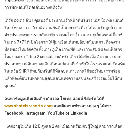
การพักผ่อนที่โดดเด่นอย่างแท้จริง
เดิร์ก อังเดร ลีน่า คุยเบอร์ ประธานเจ้าหน้าที่บริหาร เอส โฮเทล แอนด์
รีสอร์ท กล่าวว่า “เรามีความยินดีเป็นอย่างยิ่งที่จะได้ต้อนรับลูกค้าจาก
ต่างประเทศของเรากลับมาที่ประเทศไทย โปรแกรมภูเก็ตแซนด์บ็อกซ์
โมเดล 7+7 ได้เปิดโอกาสให้ผู้มาเยือนค้นพบอัญมณีบนเกาะที่งดงาม
ที่สุดของไทยอีกครั้ง ทั้งเกาะภูเก็ต เกาะพีพี และเกาะสมุย และแพ็คเกจ
ใหม่ของเรา ‘1 trip 2 sensations’ ทริปเดียวได้เที่ยวถึง 2 เกาะ จะมอบ
ประสบการณ์อันยากจะลืมเลือนแก่แขกที่เข้าพักในโรงแรมและรีสอร์ต
ในเครือ SHR ได้พบกับทริปที่ดีที่สุดบนเกาะภาคใต้ของไทย เราพร้อม
แล้วที่จะต้อนรับทุกท่านสู่ดินแดนแห่งความสุขและสร้างรอยยิ้มให้กับ
ทุกคน”
ค้นหาข้อมูลเพิ่มเติมเกี่ยวกับ เอส โฮเทล แอนด์ รีสอร์ท ได้ที่
www.shotelsresorts.com
และติดตามข่าวสารต่าง ๆ ได้ทาง
Facebook, Instagram, YouTube or LinkedIn
¹ เด็กอายุไม่เกิน 12 ปี สูงสุด 2 คน เมื่อมาพร้อมกับผู้ใหญ่ สามารถเลือก