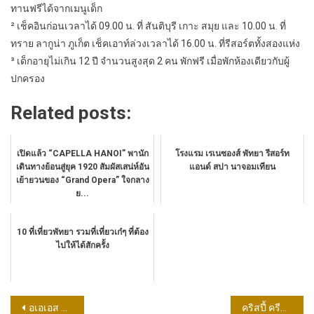
ทานฟรีได้จากเมนูเด็ก
² เช็คอินก่อนเวลาได้ 09.00 น. ที่ สันติบุรี เกาะ สมุย และ 10.00 น. ที่
ทราย ลากูน่า ภูเก็ต เช็คเอาท์ล่วงเวลาได้ 16.00 น. ที่รีสอร์ตทั้งสองแห่ง
³ เด็กอายุไม่เกิน 12 ปี จำนวนสูงสุด 2 คน พักฟรี เมื่อพักห้องเดียวกับผู้
ปกครอง
Related posts:
เปิดแล้ว “CAPELLA HANOI” พานัก
โรงแรม เรเนซองส์ พัทยา รีสอร์ท
เดินทางย้อนสู่ยุค 1920 สัมผัสเสน่ห์อัน
แอนด์ สปา นาจอมเทียน
เย้ายวนของ “Grand Opera” ใจกลาง
ย...
10 ที่เที่ยวพัทยา รวมที่เที่ยวเก๋ๆ ที่ต้อง
ไปให้ได้สักครั้ง
แนะแนว
อเอเอส ออโต้ เซอร์วิส ปลื้ม ยอดจอง ปอร์เช่ 911 จีที3 ใหม่ (The new Porsche 911 GT3) แรง!! ทะลุกว่า 20 คัน ทันทีที่เปิดจอง
คริสปี้ ครีม พร้อมเสิร์ฟ “Delicious!! Cinnamon” ความละมุนคู่ใหม่ที่พาใจละลาย