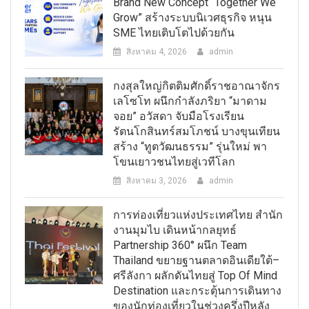
Brand New Concept “Together We
Grow” สร้างระบบนิเวศธุรกิจ หนุน
SME ไทยเติบโตไปด้วยกัน
สิงหาคม 4, 2026
admin
กงสุลใหญ่กิตติมศักดิ์ราชอาณาจักร
เลโซโท ผนึกกำลังภริยา “มาดาม
จอย” อวัสดา จับมือโรงเรียน
รัตนโกสินทร์สมโภชน์ บางขุนเทียน
สร้าง “ทูตวัฒนธรรม” รุ่นใหม่ พา
โขนเยาวชนไทยสู่เวทีโลก
สิงหาคม 3, 2026
admin
การท่องเที่ยวแห่งประเทศไทย สำนัก
งานมุมไบ เดินหน้ากลยุทธ์
Partnership 360° ผนึก Team
Thailand ขยายฐานตลาดอินเดียใต้–
ศรีลังกา ผลักดันไทยสู่ Top Of Mind
Destination และกระตุ้นการเดินทาง
ของนักท่องเที่ยวในช่วงครึ่งปีหลัง