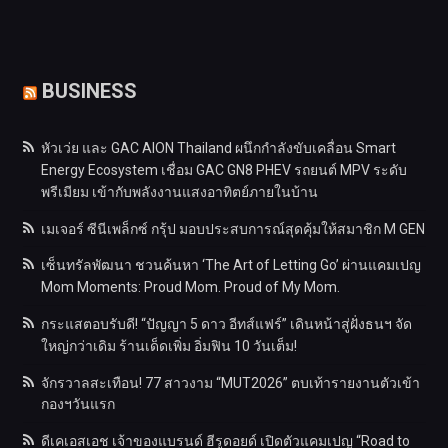
BUSINESS
หัวเว่ย และ GAC AION Thailand ผนึกกำลังขับเคลื่อน Smart
Energy Ecosystem เชื่อม GAC GN8 PHEV รถยนต์ MPV ระดับ
พรีเมียม เข้ากับพลังงานแสงอาทิตย์ภายในบ้าน
เมเจอร์ ซีนีเพล็กซ์ กรุ้ป มอบประสบการณ์สุดคุ้มให้สมาชิก M GEN
เซ็นทรัลพัฒนา ชวนค้นหา ‘The Art of Letting Go’ ผ่านแคมเปญ
Mom Moments: Proud Mom. Proud of My Mom.
กระแสตอบรับดี! “ปัญญา 5 ดาว อีทส์แฟร์” เดินหน้าสู่ฝั่งธนฯ จัด
ใหญ่กว่าเดิม ร้านเด็ดเพิ่ม อิ่มฟิน 10 วันเต็ม!
จักรวาลสะเทือน! 77 สาวงาม “MUT2026” ตบเท้ารายงานตัวเข้า
กองฯวันแรก
ดีเคเอสเอช เจ้าของแบรนด์ ฮีรูดอยด์ เปิดตัวแคมเปญ “Road to