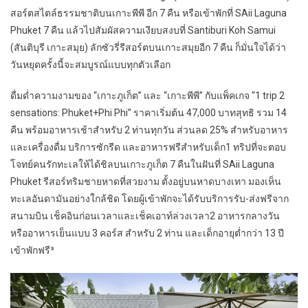
สอร์ตสไตล์ธรรมชาติบนเกาะพีพี อีก 7 คืน หรือเข้าพักที่ SAii Laguna
Phuket 7 คืน แล้วไปสัมผัสความเงียบสงบที่ Santiburi Koh Samui
(สันติบุรี เกาะสมุย) ลักซัวรี่รีสอร์ตบนเกาะสมุยอีก 7 คืน ก็มั่นใจได้ว่า
วันหยุดครั้งนี้จะสมบูรณ์แบบทุกตัวเลือก
ดื่มด่ำความงามของ “เกาะภูเก็ต” และ “เกาะพีพี” กับแพ็คเกจ “1 trip 2
sensations: Phuket+Phi Phi” ราคาเริ่มต้น 47,000 บาทสุทธิ รวม 14
คืน พร้อมอาหารเช้าสำหรับ 2 ท่านทุกวัน ส่วนลด 25% สำหรับอาหาร
และเครื่องดื่ม บริการซักรีด และอาหารฟรีสำหรับเด็ก1 ทริปที่จะตอบ
โจทย์คนรักทะเลให้ได้ชิลบนเกาะภูเก็ต 7 คืนในฝันที่ SAii Laguna
Phuket รีสอร์ทริมชายหาดที่สวยงาม ตั้งอยู่บนหาดบางเทา มองเห็น
ทะเลอันดามันอย่างใกล้ชิด โดยผู้เข้าพักจะได้รับบริการรับ-ส่งฟรีจาก
สนามบิน เช็คอินก่อนเวลาและเช็คเอาท์ล่วงเวลา2 อาหารกลางวัน
หรืออาหารเย็นแบบ 3 คอร์ส สำหรับ 2 ท่าน และเด็กอายุต่ำกว่า 13 ปี
เข้าพักฟรี³