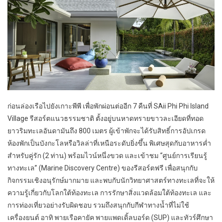
ก่อนล่องเรือไปยังเกาะพีพี เพื่อพักผ่อนต่ออีก 7 คืนที่ SAii Phi Phi Island
Village รีสอร์ตแนวธรรมชาติ ตั้งอยู่บนหาดทรายขาวละเอียดที่ทอด
ยาวริมทะเลอันดามันถึง 800 เมตร ผู้เข้าพักจะได้รับสิทธิ์การอัปเกรด
ห้องพักเป็นบังกะโลหรือวิลล่าที่เหนือระดับยิ่งขึ้น พิเศษสุดกับอาหารค่ำ
สำหรับคู่รัก (2 ท่าน) พร้อมไวน์หนึ่งขวด และเข้าชม “ศูนย์การเรียนรู้
ทางทะเล” (Marine Discovery Centre) ของรีสอร์ตฟรี เพื่อสนุกกับ
กิจกรรมเชิงอนุรักษ์มากมาย และพบกับนักวิทยาศาสตร์ทางทะเลที่จะให้
ความรู้เกี่ยวกับโลกใต้ท้องทะเล การรักษาสิ่งแวดล้อมใต้ท้องทะเล และ
การท่องเที่ยวอย่างรับผิดชอบ รวมถึงสนุกกับกีฬาทางน้ำที่ไม่ใช้
เครื่องยนต์ อาทิ พายเรือคายัค พายแพดเดิ้ลบอร์ด (SUP) และทัวร์ศึกษา