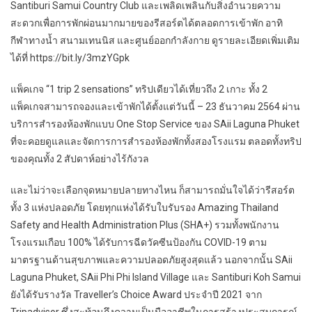
Santiburi Samui Country Club และเพลิดเพลินกับสิ่งอำนวยความ
สะดวกเพื่อการพักผ่อนมากมายของรีสอร์ตได้ตลอดการเข้าพัก อาทิ
กีฬาทางน้ำ สนามเทนนิส และศูนย์ออกกำลังกาย ดูรายละเอียดเพิ่มเติม
ได้ที่ https://bit.ly/3mzYGpk
แพ็คเกจ “1 trip 2 sensations” ทริปเดียวได้เที่ยวถึง 2 เกาะ ทั้ง 2
แพ็คเกจสามารถจองและเข้าพักได้ตั้งแต่วันนี้ – 23 ธันวาคม 2564 ผ่าน
บริการสำรองห้องพักแบบ One Stop Service ของ SAii Laguna Phuket
ที่จะคอยดูแลและจัดการการสำรองห้องพักทั้งสองโรงแรม ตลอดทั้งทริป
ของคุณทั้ง 2 สัปดาห์อย่างไร้กังวล
และไม่ว่าจะเลือกจุดหมายปลายทางไหน ก็สามารถมั่นใจได้ว่ารีสอร์ต
ทั้ง 3 แห่งปลอดภัย โดยทุกแห่งได้รับใบรับรอง Amazing Thailand
Safety and Health Administration Plus (SHA+) รวมทั้งพนักงาน
โรงแรมเกือบ 100% ได้รับการฉีดวัคซีนป้องกัน COVID-19 ตาม
มาตรฐานด้านสุขภาพและความปลอดภัยสูงสุดแล้ว นอกจากนั้น SAii
Laguna Phuket, SAii Phi Phi Island Village และ Santiburi Koh Samui
ยังได้รับรางวัล Traveller’s Choice Award ประจำปี 2021 จาก
Tripadvisor ซึ่งสะท้อนถึงความเป็นมืออาชีพในการสร้างประสบการณ์