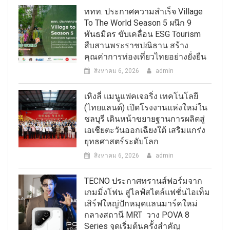
ททท. ประกาศความสำเร็จ Village
To The World Season 5 ผนึก 9
พันธมิตร ขับเคลื่อน ESG Tourism
สืบสานพระราชปณิธาน สร้าง
คุณค่าการท่องเที่ยวไทยอย่างยั่งยืน
สิงหาคม 6, 2026
admin
เหิงลี่ แมนูแฟคเจอริ่ง เทคโนโลยี
(ไทยแลนด์) เปิดโรงงานแห่งใหม่ใน
ชลบุรี เดินหน้าขยายฐานการผลิตสู่
เอเชียตะวันออกเฉียงใต้ เสริมแกร่ง
ยุทธศาสตร์ระดับโลก
สิงหาคม 6, 2026
admin
TECNO ประกาศทรานส์ฟอร์มจาก
เกมมิ่งโฟน สู่ไลฟ์สไตล์แฟชั่นไอเท็ม
เสิร์ฟใหญ่ปักหมุดแลนมาร์คใหม่
กลางสถานี MRT วาง POVA 8
Series จุดเริ่มต้นครั้งสำคัญ