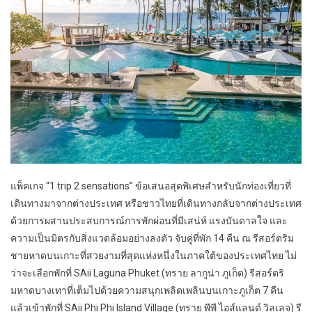
แพ็คเกจ “1 trip 2 sensations” ข้อเสนอสุดพิเศษสำหรับนักท่องเที่ยวที่
เดินทางมาจากต่างประเทศ หรือชาวไทยที่เดินทางกลับจากต่างประเทศ
ด้วยการผสานประสบการณ์การพักผ่อนที่มีเสน่ห์ แรงบันดาลใจ และ
ความเป็นมิตรกับสิ่งแวดล้อมอย่างลงตัว จับคู่ที่พัก 14 คืน ณ รีสอร์ตริม
ชายหาดบนเกาะที่สวยงามที่สุดแห่งหนึ่งในภาคใต้ของประเทศไทย ไม่
ว่าจะเลือกพักที่ SAii Laguna Phuket (ทราย ลากูน่า ภูเก็ต) รีสอร์ตริ
มหาดบางเทาที่เต็มไปด้วยความสนุกเพลิดเพลินบนเกาะภูเก็ต 7 คืน
แล้วเข้าพักที่ SAii Phi Phi Island Village (ทราย พีพี ไอส์แลนด์ วิลเลจ) รี