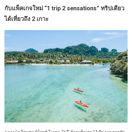
กับแพ็คเกจใหม่ “1 trip 2 sensations” ทริปเดียว
ได้เที่ยวถึง 2 เกาะ
ฉลอง “ภูเก็ตแซนด์บ็อกซ์ โมเดล 7+7” ด้วยแพ็คเกจ 14 คืน มอบการพัก