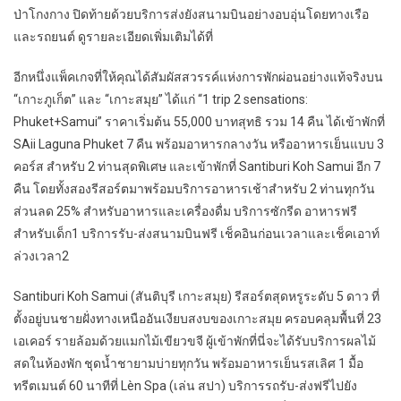
ป่าโกงกาง ปิดท้ายด้วยบริการส่งยังสนามบินอย่างอบอุ่นโดยทางเรือ
และรถยนต์ ดูรายละเอียดเพิ่มเติมได้ที่
อีกหนึ่งแพ็คเกจที่ให้คุณได้สัมผัสสวรรค์แห่งการพักผ่อนอย่างแท้จริงบน
“เกาะภูเก็ต” และ “เกาะสมุย” ได้แก่ “1 trip 2 sensations:
Phuket+Samui” ราคาเริ่มต้น 55,000 บาทสุทธิ รวม 14 คืน ได้เข้าพักที่
SAii Laguna Phuket 7 คืน พร้อมอาหารกลางวัน หรืออาหารเย็นแบบ 3
คอร์ส สำหรับ 2 ท่านสุดพิเศษ และเข้าพักที่ Santiburi Koh Samui อีก 7
คืน โดยทั้งสองรีสอร์ตมาพร้อมบริการอาหารเช้าสำหรับ 2 ท่านทุกวัน
ส่วนลด 25% สำหรับอาหารและเครื่องดื่ม บริการซักรีด อาหารฟรี
สำหรับเด็ก1 บริการรับ-ส่งสนามบินฟรี เช็คอินก่อนเวลาและเช็คเอาท์
ล่วงเวลา2
Santiburi Koh Samui (สันติบุรี เกาะสมุย) รีสอร์ตสุดหรูระดับ 5 ดาว ที่
ตั้งอยู่บนชายฝั่งทางเหนืออันเงียบสงบของเกาะสมุย ครอบคลุมพื้นที่ 23
เอเคอร์ รายล้อมด้วยแมกไม้เขียวขจี ผู้เข้าพักที่นี่จะได้รับบริการผลไม้
สดในห้องพัก ชุดน้ำชายามบ่ายทุกวัน พร้อมอาหารเย็นรสเลิศ 1 มื้อ
ทรีตเมนต์ 60 นาทีที่ Lèn Spa (เล่น สปา) บริการรถรับ-ส่งฟรีไปยัง