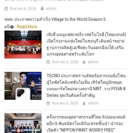
สิงหาคม 6, 2026
admin
ททท. ประกาศความสำเร็จ Village to the World Season 5
ผนึ�
Read More
เหิงลี่ แมนูแฟคเจอริ่ง เทคโนโลยี (ไทยแลนด์)
เปิดโรงงานแห่งใหม่ในชลบุรี เดินหน้าขยาย
ฐานการผลิตสู่เอเชียตะวันออกเฉียงใต้ เสริม
แกร่งยุทธศาสตร์ระดับโลก
สิงหาคม 6, 2026
admin
TECNO ประกาศทรานส์ฟอร์มจากเกมมิ่งโฟน
สู่ไลฟ์สไตล์แฟชั่นไอเท็ม เสิร์ฟใหญ่ปักหมุด
แลนมาร์คใหม่กลางสถานี MRT วาง POVA 8
Series จุดเริ่มต้นครั้งสำคัญ
สิงหาคม 5, 2026
admin
ครั้งแรกของอุตสาหกรรมสีไทย นิปปอนเพนต์
ผนึก 6 พันธมิตรโมเดิร์นเทรดชั้นนำ นำร่อง
เปิดตัว “NIPPON PAINT WORRY FREE”