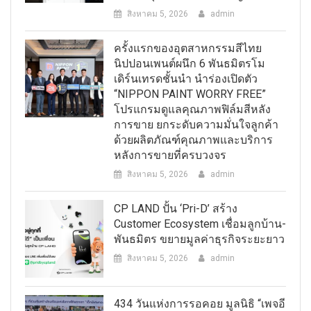
สิงหาคม 5, 2026
admin
ครั้งแรกของอุตสาหกรรมสีไทย
นิปปอนเพนต์ผนึก 6 พันธมิตรโม
เดิร์นเทรดชั้นนำ นำร่องเปิดตัว
“NIPPON PAINT WORRY FREE”
โปรแกรมดูแลคุณภาพฟิล์มสีหลัง
การขาย ยกระดับความมั่นใจลูกค้า
ด้วยผลิตภัณฑ์คุณภาพและบริการ
หลังการขายที่ครบวงจร
สิงหาคม 5, 2026
admin
CP LAND ปั้น ‘Pri-D’ สร้าง
Customer Ecosystem เชื่อมลูกบ้าน-
พันธมิตร ขยายมูลค่าธุรกิจระยะยาว
สิงหาคม 5, 2026
admin
434 วันแห่งการรอคอย มูลนิธิ “เพจอี