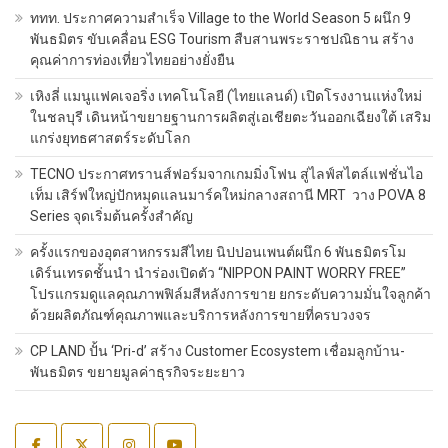
ททท. ประกาศความสำเร็จ Village to the World Season 5 ผนึก 9
พันธมิตร ขับเคลื่อน ESG Tourism สืบสานพระราชปณิธาน สร้าง
คุณค่าการท่องเที่ยวไทยอย่างยั่งยืน
เหิงลี่ แมนูแฟคเจอริ่ง เทคโนโลยี (ไทยแลนด์) เปิดโรงงานแห่งใหม่
ในชลบุรี เดินหน้าขยายฐานการผลิตสู่เอเชียตะวันออกเฉียงใต้ เสริม
แกร่งยุทธศาสตร์ระดับโลก
TECNO ประกาศทรานส์ฟอร์มจากเกมมิ่งโฟน สู่ไลฟ์สไตล์แฟชั่นไอ
เท็ม เสิร์ฟใหญ่ปักหมุดแลนมาร์คใหม่กลางสถานี MRT วาง POVA 8
Series จุดเริ่มต้นครั้งสำคัญ
ครั้งแรกของอุตสาหกรรมสีไทย นิปปอนเพนต์ผนึก 6 พันธมิตรโม
เดิร์นเทรดชั้นนำ นำร่องเปิดตัว “NIPPON PAINT WORRY FREE”
โปรแกรมดูแลคุณภาพฟิล์มสีหลังการขาย ยกระดับความมั่นใจลูกค้า
ด้วยผลิตภัณฑ์คุณภาพและบริการหลังการขายที่ครบวงจร
CP LAND ปั้น ‘Pri-d’ สร้าง Customer Ecosystem เชื่อมลูกบ้าน-
พันธมิตร ขยายมูลค่าธุรกิจระยะยาว